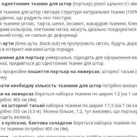
а
однотонних тканин для штор
(портьєр) різної щільності і хі
і тканини для штор і імітація структури натуральних тканин (1
удинок, що радують око текстури;
і тканини (атлас, тафта, шеніл, оксамит, жакардові тканини, блек
адним кольором, плетінням нитки, можуть ідеально поєднуватися 
льний колір, не схильні до деформації.
к-аути
(блек-аути, Black-out) не пропускають світло, будуть дореч
t) в інтернет-магазині штор порадує.
анини для портьєр
універсальні, підходять для оформлення вік
нах, придивіться до однотонних тканин для штор.
о професійне
пошиття портьєр на люверсах
, шторної тасьмі (
чну.
вати необхідну кількість тканини для штор
потрібно визнач
и на люверсах
береться наборка тканини по ширині 1:2 (на 1 см
рібно 400 см (4м);
 на шторної тасьмі
наборка тканини по ширині 1:1,5 (на 1 см ка
рібно 350 см (3,5 м). Можна більше, 1:2, тут важливо, що портьєр
одить велика).
 з куліскою, бантова складкою
береться наборка тканини по ш
 то тканини потрібно 400 см (4м).
ини
- це відстань між кромками тканини. Найбільш поширений вар