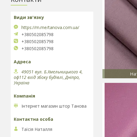
https://m.me/tanova.com.ua/
+380502085798
+380502085798
+380502085798
49051 вул. Б.Хмельницького 4,
На
оф112 вхід збоку будівлі, Дніпро,
Україна
Інтернет магазин штор Танова
Таїсія Наталля