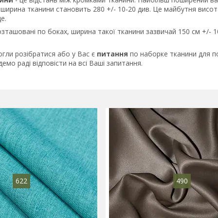
ширина тканини становить 280 +/- 10-20 див. Це майбутня висот
е.
озташовані по боках, ширина такої тканини зазвичай 150 см +/- 
огли розібратися або у Вас є
питання
по наборке тканини для по
демо раді відповісти на всі Ваші запитання.
622
490