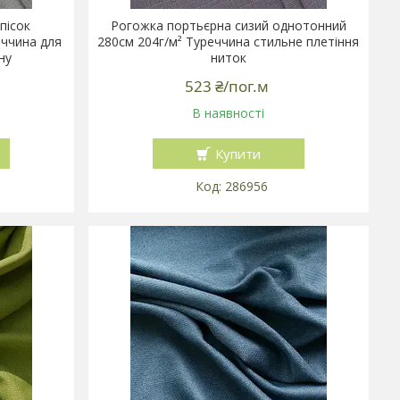
пісок
Рогожка портьєрна сизий однотонний
еччина для
280см 204г/м² Туреччина стильне плетіння
ну
ниток
523 ₴/пог.м
В наявності
Купити
286956