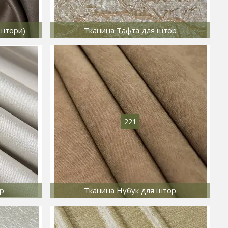
 штори)
Тканина Тафта для штор
221
ор
Тканина Нубук для штор