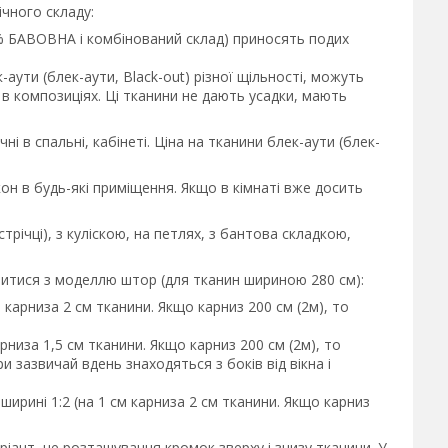
мічного складу:
00% БАВОВНА і комбінований склад) приносять подих
-аути (блек-аути, Black-out) різної щільності, можуть
в композиціях. Ці тканини не дають усадки, мають
ні в спальні, кабінеті. Ціна на тканини блек-аути (блек-
он в будь-які приміщення. Якщо в кімнаті вже досить
стрічці), з куліскою, на петлях, з бантова складкою,
итися з моделлю штор (для тканин шириною 280 см):
 карниза 2 см тканини. Якщо карниз 200 см (2м), то
рниза 1,5 см тканини. Якщо карниз 200 см (2м), то
и зазвичай вдень знаходяться з боків від вікна і
ирині 1:2 (на 1 см карниза 2 см тканини. Якщо карниз
іант, це розташування кромок зверху і знизу тканини. У