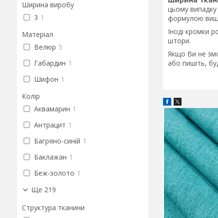
Ширина виробу
цьому випадку 
3
1
формулою вищ
Іноді кромки р
Матеріал
штори.
Велюр
5
Якщо Ви не зм
Габардин
1
або пишіть, бу
Шифон
1
Колір
Аквамарин
1
Антрацит
1
Багряно-синій
1
Баклажан
1
Беж-золото
1
Ще 219
Структура тканини