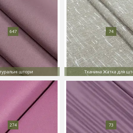
647
74
туральні штори
Тканина Жатка для шт
274
73