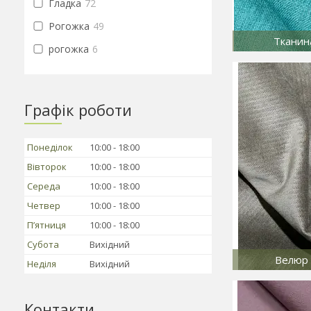
Гладка
72
Рогожка
49
Тканин
рогожка
6
Графік роботи
Понеділок
10:00
18:00
Вівторок
10:00
18:00
Середа
10:00
18:00
Четвер
10:00
18:00
Пʼятниця
10:00
18:00
Субота
Вихідний
Велюр 
Неділя
Вихідний
Контакти