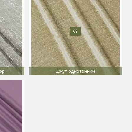
69
ор
Джут однотонний