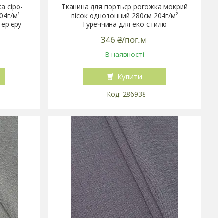
а сіро-
Тканина для портьєр рогожка мокрий
04г/м²
пісок однотонний 280см 204г/м²
тер'єру
Туреччина для еко-стилю
346 ₴/пог.м
В наявності
Купити
286938