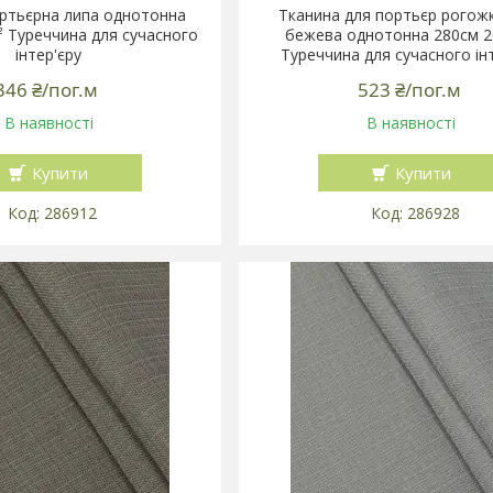
ртьєрна липа однотонна
Тканина для портьєр рогожк
² Туреччина для сучасного
бежева однотонна 280см 2
інтер'єру
Туреччина для сучасного ін
346 ₴/пог.м
523 ₴/пог.м
В наявності
В наявності
Купити
Купити
286912
286928