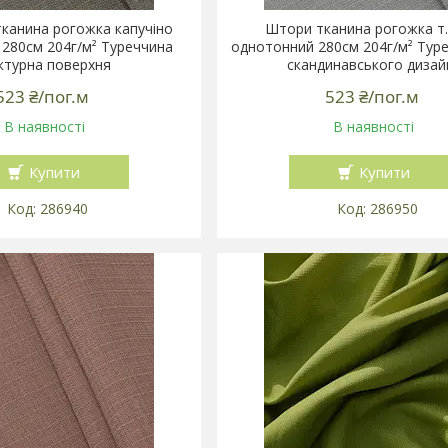
канина рогожка капучіно
Штори тканина рогожка т.
280см 204г/м² Туреччина
однотонний 280см 204г/м² Тур
ктурна поверхня
скандинавського дизай
523 ₴/пог.м
523 ₴/пог.м
В наявності
В наявності
Купити
Купити
286940
286950