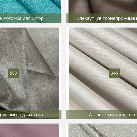
а Рогожка для штор
Блекаут (світлонепроникні
509
346
(оксамит) для штор
Атлас і сатин для шт