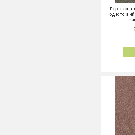
Портьєрна т
однотонний 
фа