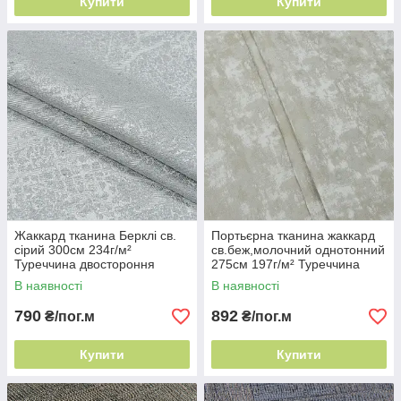
Купити
Купити
Жаккард тканина Берклі св.
Портьєрна тканина жаккард
сірий 300см 234г/м²
св.беж,молочний однотонний
Туреччина двостороння
275см 197г/м² Туреччина
портьєра
цупкий матеріал
В наявності
В наявності
790
892
₴/пог.м
₴/пог.м
Купити
Купити