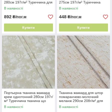
280см 197г/м² Туреччина для
275см 197г/м² Туреччина
класичних інтер'єрів
цупкий матеріал
В наявності
В наявності
892
448
₴/пог.м
₴/пог.м
Купити
Купити
Портьєрна тканина жаккард
Тканина жаккард для штор
крем однотонний 280см 197г/
помаранчево-молочний
м² Туреччина тканина що
меланж 290см 208г/м² для
тримає форму
класичних інтер'єрів
В наявності
В наявності