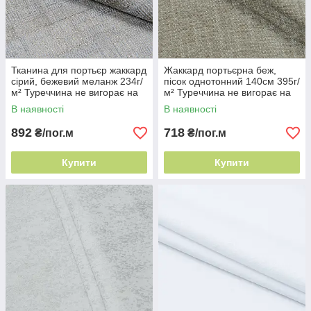
Тканина для портьєр жаккард
Жаккард портьєрна беж,
сірий, бежевий меланж 234г/
пісок однотонний 140см 395г/
м² Туреччина не вигорає на
м² Туреччина не вигорає на
сонці
сонці
В наявності
В наявності
892
718
₴/пог.м
₴/пог.м
Купити
Купити