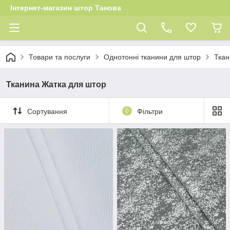
Інтернет-магазин штор Танова
Товари та послуги
Однотонні тканини для штор
Ткан
Тканина Жатка для штор
Сортування
0
Фільтри