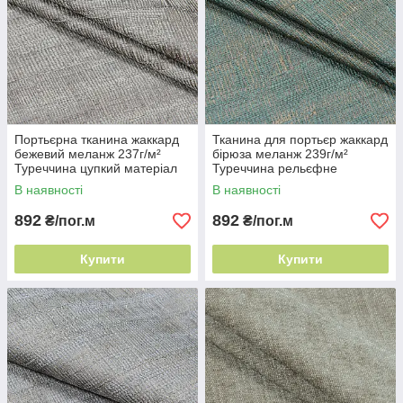
Портьєрна тканина жаккард
Тканина для портьєр жаккард
бежевий меланж 237г/м²
бірюза меланж 239г/м²
Туреччина цупкий матеріал
Туреччина рельєфне
плетіння
В наявності
В наявності
892
892
₴/пог.м
₴/пог.м
Купити
Купити