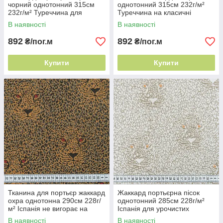
чорний однотонний 315см
однотонний 315см 232г/м²
232г/м² Туреччина для
Туреччина на класичні
урочистих приміщень
портьєри
В наявності
В наявності
892
892
₴/пог.м
₴/пог.м
Купити
Купити
Тканина для портьєр жаккард
Жаккард портьєрна пісок
охра однотонна 290см 228г/
однотонний 285см 228г/м²
м² Іспанія не вигорає на
Іспанія для урочистих
сонці
приміщень
В наявності
В наявності