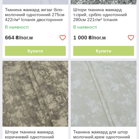
Тканина жаккард зигзаг біло-
Штори тканина жаккард
молочний однотонний 275см
т.сірий, срібло однотонний
422г/м² Іспанія двостороння
280см 221г/м² Іспанія
портьєра
зносостійка портьєра
В наявності
В наявності
664
1 000
₴/пог.м
₴/пог.м
Купити
Купити
Штори тканина жаккард
Тканина жаккард для штор
коричневий однотонний
молочний,крем однотонний