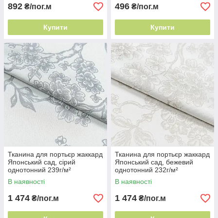
892
496
₴/пог.м
₴/пог.м
Купити
Купити
Тканина для портьєр жаккард
Тканина для портьєр жаккард
Японський сад, сірий
Японський сад, бежевий
однотонний 239г/м²
однотонний 232г/м²
Туреччина зносостійка
Туреччина двостороння
В наявності
В наявності
портьєра
портьєра
1 474
1 474
₴/пог.м
₴/пог.м