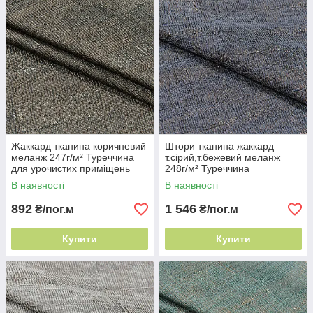
Жаккард тканина коричневий
Штори тканина жаккард
меланж 247г/м² Туреччина
т.сірий,т.бежевий меланж
для урочистих приміщень
248г/м² Туреччина
двостороння портьєра
В наявності
В наявності
892
1 546
₴/пог.м
₴/пог.м
Купити
Купити