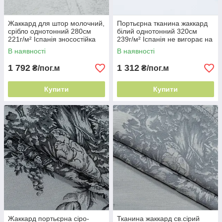
Жаккард для штор молочний,
Портьєрна тканина жаккард
срібло однотонний 280см
білий однотонний 320см
221г/м² Іспанія зносостійка
239г/м² Іспанія не вигорає на
портьєра
сонці
В наявності
В наявності
1 792
1 312
₴/пог.м
₴/пог.м
Купити
Купити
Жаккард портьєрна сіро-
Тканина жаккард св.сірий