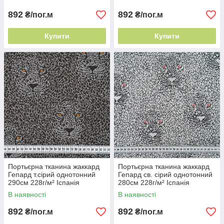
892
892
₴/пог.м
₴/пог.м
Купити
Купити
Портьєрна тканина жаккард
Портьєрна тканина жаккард
Гепард т.сірий однотонний
Гепард св. сірий однотонний
290см 228г/м² Іспанія
280см 228г/м² Іспанія
двостороння портьєра
тканина що тримає форму
В наявності
В наявності
892
892
₴/пог.м
₴/пог.м