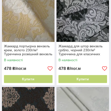
Жаккард портьєрна вензель
Жаккард для штор вензель
крем, золото 230г/м²
срібло, чорний 230г/м²
Туреччина розкішний вензель
Туреччина для класичних
інтер'єрів
В наявності
В наявності
478
478
₴/пог.м
₴/пог.м
Купити
Купити