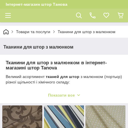
Інтернет-магазин штор Танова
Товари та послуги
Тканини для штор з малюнком
Тканини для штор з малюнком
Тканини для штор з малюнком в інтернет-
магазині штор Tanova
Великий асортимент
т
каней для штор
з малюнком (портьєр)
різної щільності і хімічного складу:
натуральні тканини для штор і імітація структури
натуральних тканин (100% БАВОВНА і комбінований
Показати все
склад) приносять подих природи в будинок, що
радують око текстури;
синтетичні тканини (атлас, тафта, шеніл, оксамит,
жакардові тканини, блек-аути (блек-аути, Black-out)
різної щільності, можуть бути зі складним кольором,