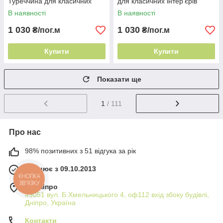
Туреччина для класичних
для класичних інтер'єрів
інтер'єрів
В наявності
В наявності
1 030
1 030
₴/пог.м
₴/пог.м
Купити
Купити
Показати ще
1
/ 111
Про нас
98% позитивних з 51 відгука за рік
Працює з 09.10.2013
КНОПКА
ЗВ'ЯЗКУ
м. Дніпро
49051 вул. Б.Хмельницького 4, оф112 вхід збоку будівлі,
Дніпро, Україна
Контакти