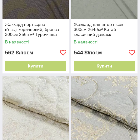
Жаккард портьєрна
Жаккард для штор пісок
в’язь,т.коричневий, бронза
300см 264г/м² Китай
300см 256г/м² Туреччина
класичний дамаск
розкішний вензель
В наявності
В наявності
562
544
₴/пог.м
₴/пог.м
Купити
Купити