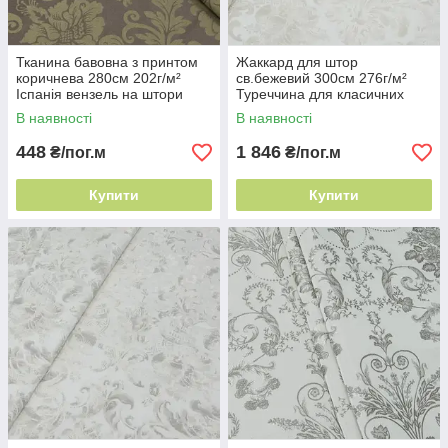
Тканина бавовна з принтом
Жаккард для штор
коричнева 280см 202г/м²
св.бежевий 300см 276г/м²
Іспанія вензель на штори
Туреччина для класичних
інтер'єрів
В наявності
В наявності
448
1 846
₴/пог.м
₴/пог.м
Купити
Купити