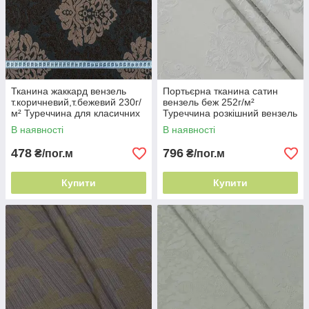
Тканина жаккард вензель
Портьєрна тканина сатин
т.коричневий,т.бежевий 230г/
вензель беж 252г/м²
м² Туреччина для класичних
Туреччина розкішний вензель
інтер'єрів
В наявності
В наявності
478
796
₴/пог.м
₴/пог.м
Купити
Купити