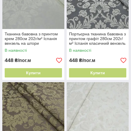
Тканина бавовна з принтом
Портьєрна тканина бавовна з
крем 280см 202г/м² Іспанія
принтом графіт 280см 202г/
вензель на штори
м² Іспанія класичний вензель
В наявності
В наявності
448
448
₴/пог.м
₴/пог.м
Купити
Купити