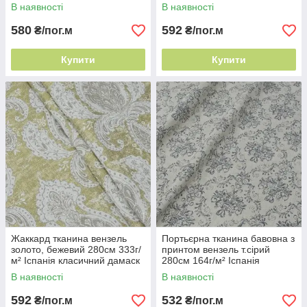
на штори
штори
В наявності
В наявності
580
592
₴/пог.м
₴/пог.м
Купити
Купити
Жаккард тканина вензель
Портьєрна тканина бавовна з
золото, бежевий 280см 333г/
принтом вензель т.сірий
м² Іспанія класичний дамаск
280см 164г/м² Іспанія
вензель на штори
В наявності
В наявності
592
532
₴/пог.м
₴/пог.м