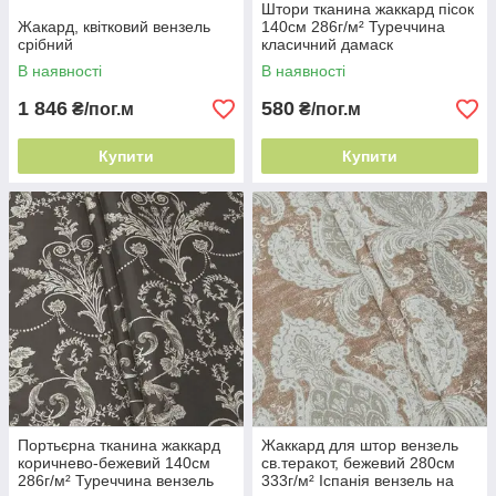
Штори тканина жаккард пісок
Жакард, квітковий вензель
140см 286г/м² Туреччина
срібний
класичний дамаск
В наявності
В наявності
1 846
580
₴/пог.м
₴/пог.м
Купити
Купити
Портьєрна тканина жаккард
Жаккард для штор вензель
коричнево-бежевий 140см
св.теракот, бежевий 280см
286г/м² Туреччина вензель
333г/м² Іспанія вензель на