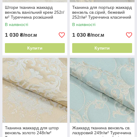
Штори тканина жаккард
Тканина для портьєр жаккард
вензель ванільний крем 252г/
вензель св.сірий, бежевий
м² Туреччина розкішний
252г/м² Туреччина класичний
вензель
дамаск
В наявності
В наявності
1 030
1 030
₴/пог.м
₴/пог.м
Купити
Купити
Тканина жаккард для штор
Жаккард тканина вензель св.
вензель золото 248г/м²
лазуровий 249г/м² Туреччина