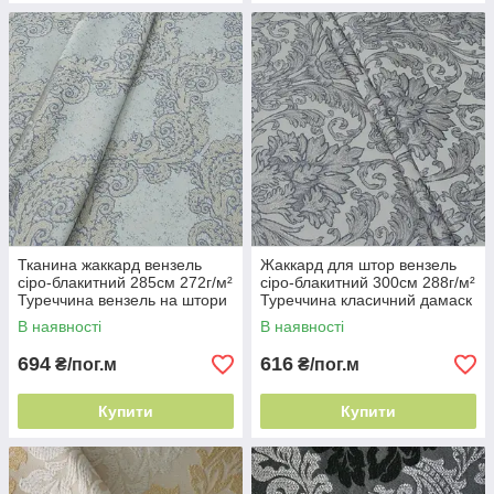
Тканина жаккард вензель
Жаккард для штор вензель
сіро-блакитний 285см 272г/м²
сіро-блакитний 300см 288г/м²
Туреччина вензель на штори
Туреччина класичний дамаск
В наявності
В наявності
694
616
₴/пог.м
₴/пог.м
Купити
Купити