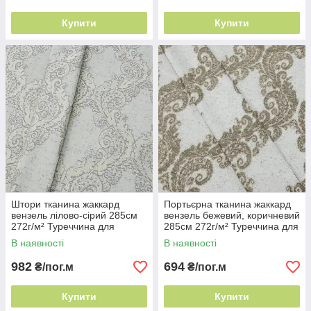
Купити
Купити
Штори тканина жаккард
Портьєрна тканина жаккард
вензель лілово-сірий 285см
вензель бежевий, коричневий
272г/м² Туреччина для
285см 272г/м² Туреччина для
класичних інтер'єрів
класичних інтер'єрів
В наявності
В наявності
982
694
₴/пог.м
₴/пог.м
Купити
Купити