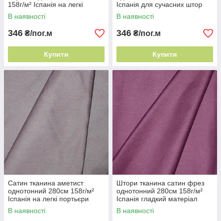
158г/м² Іспанія на легкі
Іспанія для сучасних штор
портьєри
В наявності
В наявності
346
346
₴/пог.м
₴/пог.м
Купити
Купити
Сатин тканина аметист
Штори тканина сатин фрез
однотонний 280см 158г/м²
однотонний 280см 158г/м²
Іспанія на легкі портьєри
Іспанія гладкий матеріал
В наявності
В наявності