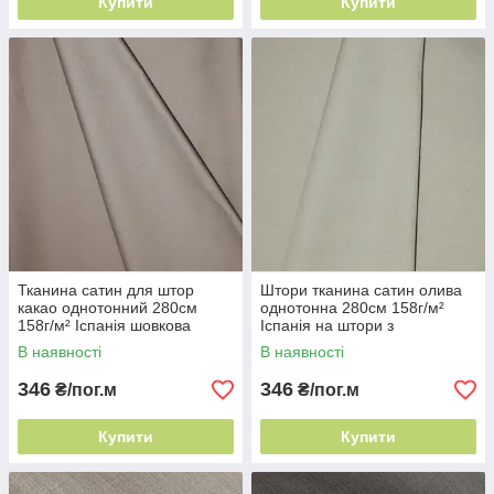
Купити
Купити
Тканина сатин для штор
Штори тканина сатин олива
какао однотонний 280см
однотонна 280см 158г/м²
158г/м² Іспанія шовкова
Іспанія на штори з
фактура
переливом
В наявності
В наявності
346
346
₴/пог.м
₴/пог.м
Купити
Купити