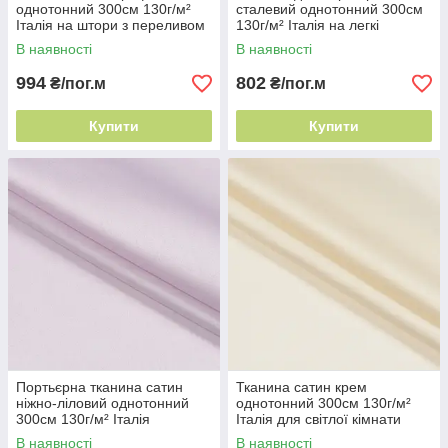
однотонний 300см 130г/м²
сталевий однотонний 300см
Італія на штори з переливом
130г/м² Італія на легкі
портьєри
В наявності
В наявності
994
802
₴/пог.м
₴/пог.м
Купити
Купити
Портьєрна тканина сатин
Тканина сатин крем
ніжно-ліловий однотонний
однотонний 300см 130г/м²
300см 130г/м² Італія
Італія для світлої кімнати
струмлива тканина
В наявності
В наявності