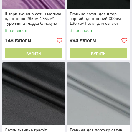
Штори тканина сатин мальва
Тканина сатин для штор
однотонна 285см 175г/м²
чорний однотонний 300см
Туреччина гладка блискуча
130г/м² Італія для світлої
тканина
кімнати
В наявності
В наявності
148
994
₴/пог.м
₴/пог.м
Купити
Купити
Сатин тканина графіт
Тканина для портьєр сатин