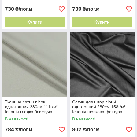
730
730
₴/пог.м
₴/пог.м
Купити
Купити
Тканина сатин пісок
Сатин для штор сірий
однотонний 280см 111г/м²
однотонний 280см 158г/м²
Іспанія гладка блискуча
Іспанія шовкова фактура
тканина
В наявності
В наявності
784
802
₴/пог.м
₴/пог.м