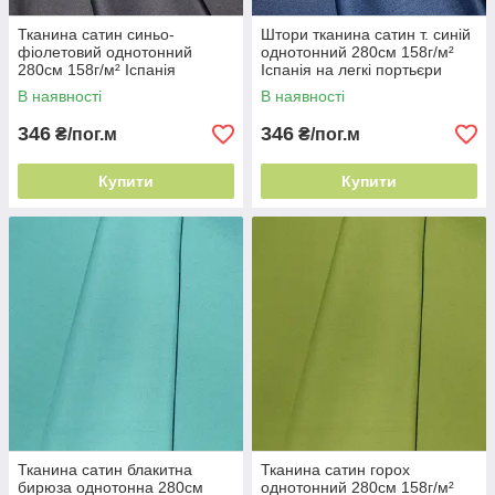
Тканина сатин синьо-
Штори тканина сатин т. синій
фіолетовий однотонний
однотонний 280см 158г/м²
280см 158г/м² Іспанія
Іспанія на легкі портьєри
портьєрний шовк
В наявності
В наявності
346
346
₴/пог.м
₴/пог.м
Купити
Купити
Тканина сатин блакитна
Тканина сатин горох
бирюза однотонна 280см
однотонний 280см 158г/м²