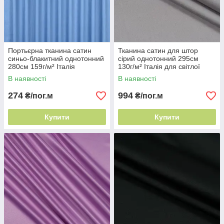
Портьєрна тканина сатин
Тканина сатин для штор
синьо-блакитний однотонний
сірий однотонний 295см
280см 159г/м² Італія
130г/м² Італія для світлої
портьєрний шовк
кімнати
В наявності
В наявності
274
994
₴/пог.м
₴/пог.м
Купити
Купити