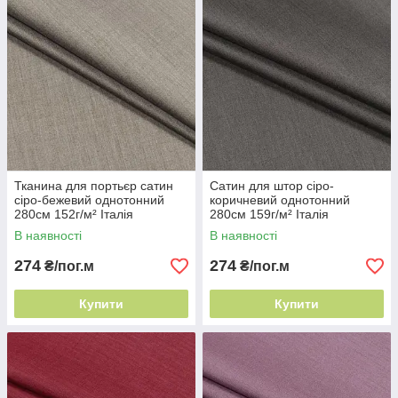
Тканина для портьєр сатин
Сатин для штор сіро-
сіро-бежевий однотонний
коричневий однотонний
280см 152г/м² Італія
280см 159г/м² Італія
портьєрний шовк
струмлива тканина
В наявності
В наявності
274
274
₴/пог.м
₴/пог.м
Купити
Купити