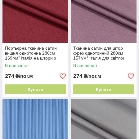
Портьєрна тканина сатин
Тканина сатин для штор
вишня однотонна 280см
фрез однотонний 280см
169г/м² Італія на штори з
157г/м² Італія для світлої
переливом
кімнати
В наявності
В наявності
274
274
₴/пог.м
₴/пог.м
Купити
Купити