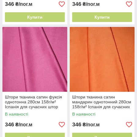
346
346
₴/пог.м
₴/пог.м
Купити
Купити
Штори тканина сатин фуксія
Штори тканина сатин
однотонна 280см 158г/м²
мандарин однотонний 280см
Іспанія для сучасних штор
158г/м² Іспанія для сучасних
штор
В наявності
В наявності
346
346
₴/пог.м
₴/пог.м