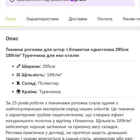
Опис
Характеристики
Доставка
Оплата
Умови п
Опис
Тканина рогожка для штор т.блакитна однотонна 285см
189г/м² Туреччина для еко-стилю
📏 Ширина:
285см
⚖️ Щільність:
189г/м²
🧵 Склад:
Поліестер
🌍 Країна:
Туреччина
За 15 років роботи з тканинами рогожка стала одним з
найпопулярніших матеріалів серед наших клієнтів. Це тканина
з характерним грубим переплетінням, що створює ефект
натурального полотна у відтінку т.блакитна. Щільність 189г/м²
забезпечує хороше затінення та приємну вагу складок.
Рогожка практична у догляді, не притягує шерсть домашніх
тварин і чудово вписується в сканді-стиль, мінімалізм або еко-