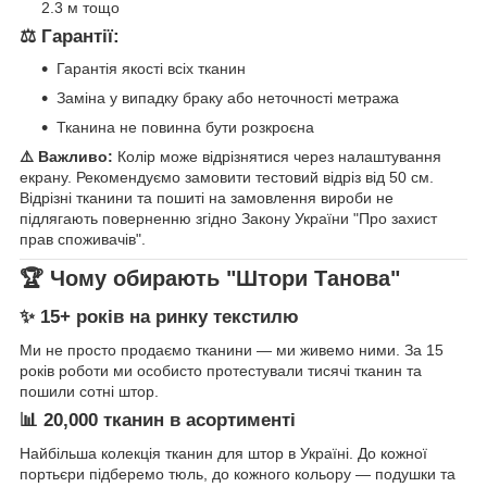
2.3 м тощо
⚖️ Гарантії:
Гарантія якості всіх тканин
Заміна у випадку браку або неточності метража
Тканина не повинна бути розкроєна
⚠️ Важливо:
Колір може відрізнятися через налаштування
екрану. Рекомендуємо замовити тестовий відріз від 50 см.
Відрізні тканини та пошиті на замовлення вироби не
підлягають поверненню згідно Закону України "Про захист
прав споживачів".
🏆 Чому обирають "Штори Танова"
✨ 15+ років на ринку текстилю
Ми не просто продаємо тканини — ми живемо ними. За 15
років роботи ми особисто протестували тисячі тканин та
пошили сотні штор.
📊 20,000 тканин в асортименті
Найбільша колекція тканин для штор в Україні. До кожної
портьєри підберемо тюль, до кожного кольору — подушки та