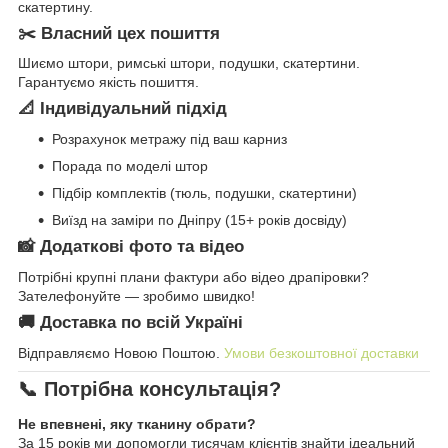
скатертину.
✂️ Власний цех пошиття
Шиємо штори, римські штори, подушки, скатертини.
Гарантуємо якість пошиття.
📐 Індивідуальний підхід
Розрахунок метражу під ваш карниз
Порада по моделі штор
Підбір комплектів (тюль, подушки, скатертини)
Виїзд на заміри по Дніпру (15+ років досвіду)
📸 Додаткові фото та відео
Потрібні крупні плани фактури або відео драпіровки?
Зателефонуйте — зробимо швидко!
🚚 Доставка по всій Україні
Відправляємо Новою Поштою.
Умови безкоштовної доставки
📞 Потрібна консультація?
Не впевнені, яку тканину обрати?
За 15 років ми допомогли тисячам клієнтів знайти ідеальний