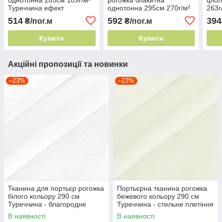
Туреччина ефект
однотонна 295см 270г/м²
263г
натуральної тканини
Туреччина для еко-стилю
еко-
514
592
394
₴/пог.м
₴/пог.м
Купити
Купити
Акційні пропозиції та новинки
–23%
–23%
Тканина для портьєр рогожка
Портьєрна тканина рогожка
білого кольору 290 см
бежевого кольору 290 см
Туреччина - благородне
Туреччина - стильне плетіння
плетіння
ниток
В наявності
В наявності