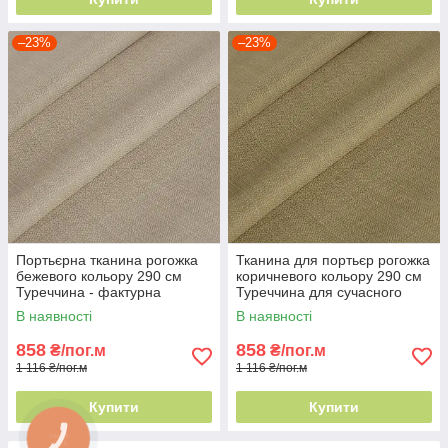
–23%
–23%
Портьєрна тканина рогожка
Тканина для портьєр рогожка
бежевого кольору 290 см
коричневого кольору 290 см
Туреччина - фактурна
Туреччина для сучасного
поверхня
інтер'єру
В наявності
В наявності
858
858
₴/пог.м
₴/пог.м
1 116 ₴/пог.м
1 116 ₴/пог.м
Купити
Купити