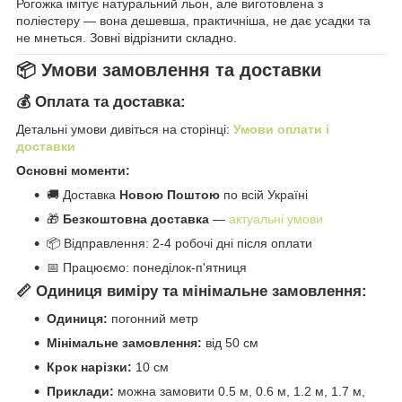
Рогожка імітує натуральний льон, але виготовлена з
поліестеру — вона дешевша, практичніша, не дає усадки та
не мнеться. Зовні відрізнити складно.
📦 Умови замовлення та доставки
💰 Оплата та доставка:
Детальні умови дивіться на сторінці:
Умови оплати і
доставки
Основні моменти:
🚚 Доставка
Новою Поштою
по всій Україні
🎁
Безкоштовна доставка
—
актуальні умови
📦 Відправлення: 2-4 робочі дні після оплати
📅 Працюємо: понеділок-п'ятниця
📏 Одиниця виміру та мінімальне замовлення:
Одиниця:
погонний метр
Мінімальне замовлення:
від 50 см
Крок нарізки:
10 см
Приклади:
можна замовити 0.5 м, 0.6 м, 1.2 м, 1.7 м,