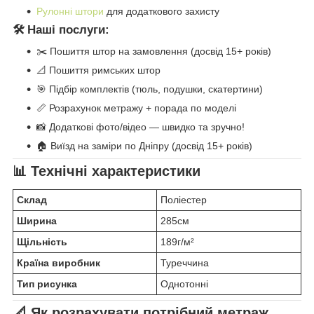
Рулонні штори
для додаткового захисту
🛠️ Наші послуги:
✂️ Пошиття штор на замовлення (досвід 15+ років)
📐 Пошиття римських штор
🎯 Підбір комплектів (тюль, подушки, скатертини)
📏 Розрахунок метражу + порада по моделі
📸 Додаткові фото/відео — швидко та зручно!
🏠 Виїзд на заміри по Дніпру (досвід 15+ років)
📊 Технічні характеристики
Склад
Поліестер
Ширина
285см
Щільність
189г/м²
Країна виробник
Туреччина
Тип рисунка
Однотонні
📐 Як розрахувати потрібний метраж