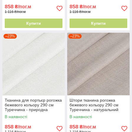
858
858
₴/пог.м
₴/пог.м
1 116 ₴/пог.м
1 116 ₴/пог.м
Купити
Купити
–23%
–23%
Тканина для портьєр рогожка
Штори тканина рогожка
бежевого кольору 290 см
бежевого кольору 290 см
Туреччина - природна
Туреччина - натуральний
текстура
ефект
В наявності
В наявності
858
858
₴/пог.м
₴/пог.м
1 116 ₴/пог.м
1 116 ₴/пог.м