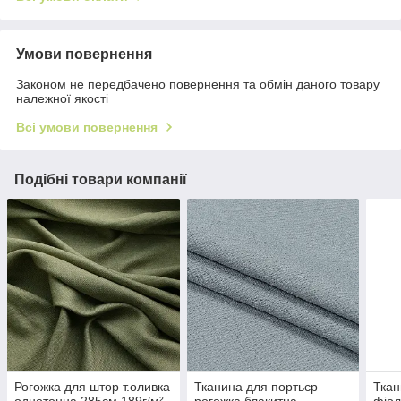
Умови повернення
Законом не передбачено повернення та обмін даного товару
належної якості
Всі умови повернення
Подібні товари компанії
Рогожка для штор т.оливка
Тканина для портьєр
Ткан
однотонна 285см 189г/м²
рогожка блакитна
фіол