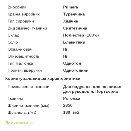
Виробник
Primera
Країна виробник
Туреччина
Тип сировини
Хімічна
Вид хімічної тканини
Синтетична
Склад
Поліестер (100%)
Колір
Блакитний
Обважнювач
Ні
Огнезащитность
Ні
Тип малюнка
Однотон
Принти, візерунки
Однотонний
Користувальницькі характеристики
Призначення тканини
Для подушок, для покривал,
для рукоділля, Портьєрна
Тканина
Рогожка
Ширина тканини (мм)
2850
Щільність, г/м2
189 г/м2
Приховати