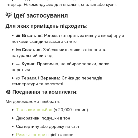
інтер'єр. Рекомендуємо для вітальні, спальні або кухні.
💡 Ідеї застосування
Для яких приміщень підходить:
🛋️
Вітальня:
Рогожка створить затишну атмосферу з
нотками скандинавського стилю
🛏️
Спальня:
Забезпечить м'яке затінення та
натуральний вигляд
🍳
Кухня:
Практична, не вбирає запахи, легко
переться
🌿
Тераса / Веранда:
Стійка до перепадів
температури та вологості
🎨 Поєднання та комплекти:
Ми допоможемо підібрати:
Тюль-компаньйон
(з 20,000 тканин)
Декоративні подушки в тон
Скатертину або доріжку на стіл
Римські штори
з цієї тканини