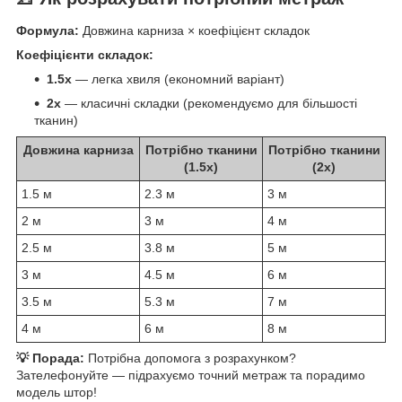
Формула:
Довжина карниза × коефіцієнт складок
Коефіцієнти складок:
1.5x
— легка хвиля (економний варіант)
2x
— класичні складки (рекомендуємо для більшості
тканин)
Довжина карниза
Потрібно тканини
Потрібно тканини
(1.5x)
(2x)
1.5 м
2.3 м
3 м
2 м
3 м
4 м
2.5 м
3.8 м
5 м
3 м
4.5 м
6 м
3.5 м
5.3 м
7 м
4 м
6 м
8 м
💡 Порада:
Потрібна допомога з розрахунком?
Зателефонуйте — підрахуємо точний метраж та порадимо
модель штор!