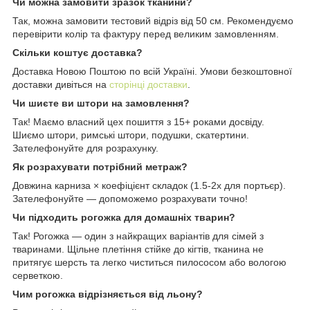
Чи можна замовити зразок тканини?
Так, можна замовити тестовий відріз від 50 см. Рекомендуємо
перевірити колір та фактуру перед великим замовленням.
Скільки коштує доставка?
Доставка Новою Поштою по всій Україні. Умови безкоштовної
доставки дивіться на
сторінці доставки
.
Чи шиєте ви штори на замовлення?
Так! Маємо власний цех пошиття з 15+ роками досвіду.
Шиємо штори, римські штори, подушки, скатертини.
Зателефонуйте для розрахунку.
Як розрахувати потрібний метраж?
Довжина карниза × коефіцієнт складок (1.5-2x для портьєр).
Зателефонуйте — допоможемо розрахувати точно!
Чи підходить рогожка для домашніх тварин?
Так! Рогожка — один з найкращих варіантів для сімей з
тваринами. Щільне плетіння стійке до кігтів, тканина не
притягує шерсть та легко чиститься пилососом або вологою
серветкою.
Чим рогожка відрізняється від льону?