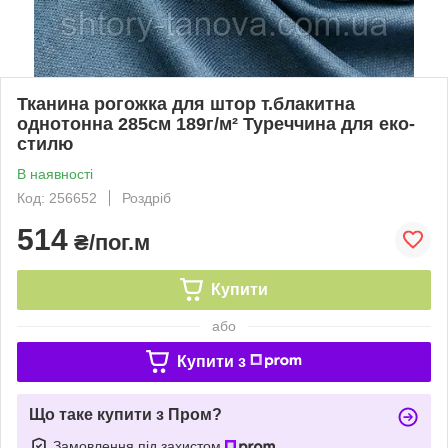
Тканина рогожка для штор т.блакитна
однотонна 285см 189г/м² Туреччина для еко-
стилю
В наявності
Код: 256652
Роздріб
514
₴/пог.м
Купити
або
Купити з
Що таке купити з Пром?
Замовлення під захистом