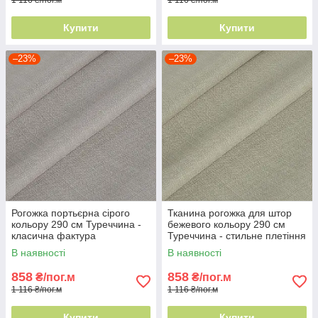
Купити
Купити
–23%
–23%
Рогожка портьєрна сірого
Тканина рогожка для штор
кольору 290 см Туреччина -
бежевого кольору 290 см
класична фактура
Туреччина - стильне плетіння
ниток
В наявності
В наявності
858
858
₴/пог.м
₴/пог.м
1 116 ₴/пог.м
1 116 ₴/пог.м
Купити
Купити