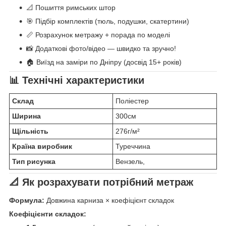
📐 Пошиття римських штор
🎯 Підбір комплектів (тюль, подушки, скатертини)
📏 Розрахунок метражу + порада по моделі
📸 Додаткові фото/відео — швидко та зручно!
🏠 Виїзд на заміри по Дніпру (досвід 15+ років)
📊 Технічні характеристики
Склад
Поліестер
Ширина
300см
Щільність
276г/м²
Країна виробник
Туреччина
Тип рисунка
Вензель,
📐 Як розрахувати потрібний метраж
Формула:
Довжина карниза × коефіцієнт складок
Коефіцієнти складок: