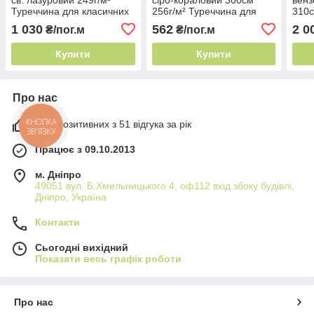
Туреччина для класичних
256г/м² Туреччина для
310с
інтер'єрів
класичних інтер'єрів
для 
1 030
562
2 0
₴/пог.м
₴/пог.м
Купити
Купити
Про нас
98% позитивних з 51 відгука за рік
КНОПКА
ЗВ'ЯЗКУ
Працює з 09.10.2013
м. Дніпро
49051 вул. Б.Хмельницького 4, оф112 вхід збоку будівлі,
Дніпро, Україна
Контакти
Сьогодні вихідний
Показати весь графік роботи
Про нас