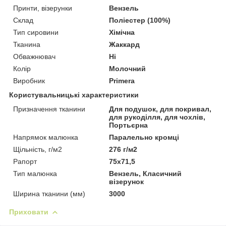
Принти, візерунки
Вензель
Склад
Поліестер (100%)
Тип сировини
Хімічна
Тканина
Жаккард
Обважнювач
Ні
Колір
Молочний
Виробник
Primera
Користувальницькі характеристики
Призначення тканини
Для подушок, для покривал,
для рукоділля, для чохлів,
Портьєрна
Напрямок малюнка
Паралельно кромці
Щільність, г/м2
276 г/м2
Рапорт
75х71,5
Тип малюнка
Вензель, Класичний
візерунок
Ширина тканини (мм)
3000
Приховати