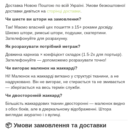
Доставка Новою Поштою по всій Україні. Умови безкоштовної
доставки дивіться на
сторінці доставки
.
Чи шиєте ви штори на замовлення?
Так! Маємо власний цех пошиття з 15+ роками досвіду.
Шиємо штори, римські штори, подушки, скатертини.
Зателефонуйте для розрахунку.
Як розрахувати потрібний метраж?
Довжина карниза × коефіцієнт складок (1.5-2x для портьєр).
Зателефонуйте — допоможемо розрахувати точно!
Чи вигорає малюнок на жаккарді?
Ні! Малюнок на жаккарді виткано у структурі тканини, а не
надруковано. Він не вигорає, не стирається та не змивається
— зберігається на весь термін служби.
Чи двосторонній жаккард?
Більшість жаккардових тканин двосторонні — малюнок видно
з обох боків, але в дзеркальному відображенні. Штора
виглядає акуратно і з вулиці.
📦 Умови замовлення та доставки