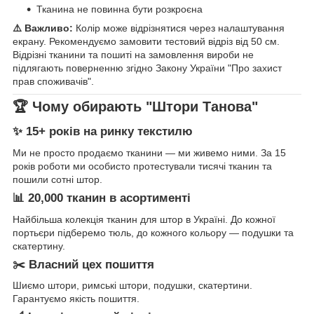
Тканина не повинна бути розкроєна
⚠️ Важливо:
Колір може відрізнятися через налаштування
екрану. Рекомендуємо замовити тестовий відріз від 50 см.
Відрізні тканини та пошиті на замовлення вироби не
підлягають поверненню згідно Закону України "Про захист
прав споживачів".
🏆 Чому обирають "Штори Танова"
✨ 15+ років на ринку текстилю
Ми не просто продаємо тканини — ми живемо ними. За 15
років роботи ми особисто протестували тисячі тканин та
пошили сотні штор.
📊 20,000 тканин в асортименті
Найбільша колекція тканин для штор в Україні. До кожної
портьєри підберемо тюль, до кожного кольору — подушки та
скатертину.
✂️ Власний цех пошиття
Шиємо штори, римські штори, подушки, скатертини.
Гарантуємо якість пошиття.