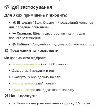
💡 Ідеї застосування
Для яких приміщень підходить:
🛋️
Вітальня / Зал:
Класичний рельєфний малюнок
для парадних приміщень
🛏️
Спальня:
Щільна двостороння тканина для
повного затемнення
📚
Кабінет:
Солідний вигляд для робочого простору
🎨 Поєднання та комплекти:
Ми допоможемо підібрати:
Тюль-компаньйон
(з 20,000 тканин)
Декоративні подушки в тон
Скатертину або доріжку на стіл
Римські штори
з цієї тканини
Рулонні штори
для додаткового захисту
🛠️ Наші послуги:
✂️ Пошиття штор на замовлення (досвід 15+ років)