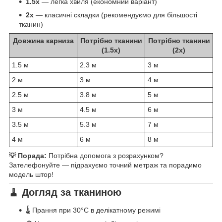
1.5x
— легка хвиля (економний варіант)
2x
— класичні складки (рекомендуємо для більшості
тканин)
Довжина карниза
Потрібно тканини
Потрібно тканини
(1.5x)
(2x)
1.5 м
2.3 м
3 м
2 м
3 м
4 м
2.5 м
3.8 м
5 м
3 м
4.5 м
6 м
3.5 м
5.3 м
7 м
4 м
6 м
8 м
💡 Порада:
Потрібна допомога з розрахунком?
Зателефонуйте — підрахуємо точний метраж та порадимо
модель штор!
🧹 Догляд за тканиною
🌡️ Прання при 30°C в делікатному режимі