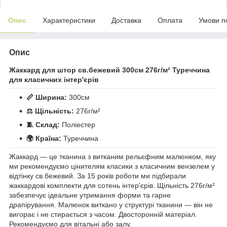
Опис
Характеристики
Доставка
Оплата
Умови п
Опис
Жаккард для штор св.бежевий 300см 276г/м² Туреччина
для класичних інтер'єрів
📏 Ширина:
300см
⚖️ Щільність:
276г/м²
🧵 Склад:
Поліестер
🌍 Країна:
Туреччина
Жаккард — це тканина з витканим рельєфним малюнком, яку
ми рекомендуємо цінителям класики з класичним вензелем у
відтінку св.бежевий. За 15 років роботи ми підбирали
жаккардові комплекти для сотень інтер'єрів. Щільність 276г/м²
забезпечує ідеальне утримання форми та гарне
драпірування. Малюнок виткано у структурі тканини — він не
вигорає і не стирається з часом. Двосторонній матеріал.
Рекомендуємо для вітальні або залу.