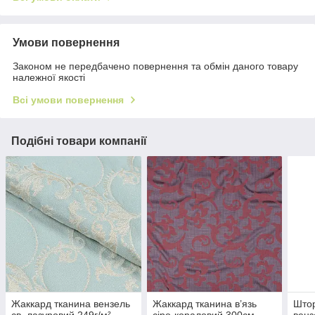
Умови повернення
Законом не передбачено повернення та обмін даного товару
належної якості
Всі умови повернення
Подібні товари компанії
Жаккард тканина вензель
Жаккард тканина в’язь
Штор
св. лазуровий 249г/м²
сіро-кораловий 300см
венз