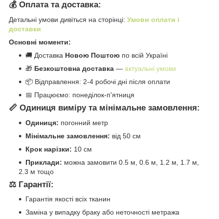
💰 Оплата та доставка:
Детальні умови дивіться на сторінці:
Умови оплати і
доставки
Основні моменти:
🚚 Доставка
Новою Поштою
по всій Україні
🎁
Безкоштовна доставка
—
актуальні умови
📦 Відправлення: 2-4 робочі дні після оплати
📅 Працюємо: понеділок-п'ятниця
📏 Одиниця виміру та мінімальне замовлення:
Одиниця:
погонний метр
Мінімальне замовлення:
від 50 см
Крок нарізки:
10 см
Приклади:
можна замовити 0.5 м, 0.6 м, 1.2 м, 1.7 м,
2.3 м тощо
⚖️ Гарантії:
Гарантія якості всіх тканин
Заміна у випадку браку або неточності метража