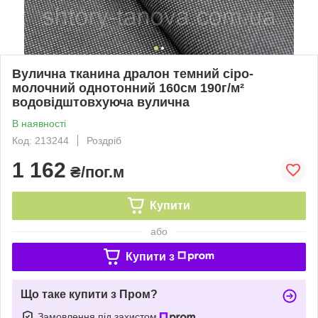
Вулична тканина дралон темний сiро-
молочний однотонний 160см 190г/м²
водовідштовхуюча вулична
В наявності
Код: 213244
Роздріб
1 162
₴/пог.м
Купити
або
Купити з
Що таке купити з Пром?
Замовлення під захистом