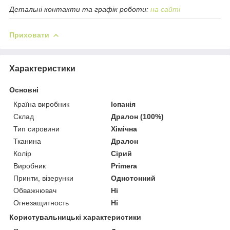
Детальні контакти та графік роботи:
на сайті
Приховати
Характеристики
Основні
Країна виробник
Іспанія
Склад
Дралон (100%)
Тип сировини
Хімічна
Тканина
Дралон
Колір
Сірий
Виробник
Primera
Принти, візерунки
Однотонний
Обважнювач
Ні
Огнезащитность
Ні
Користувальницькі характеристики