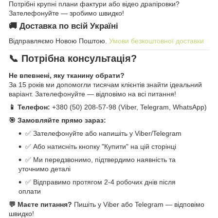
Потрібні крупні плани фактури або відео драпіровки?
Зателефонуйте — зробимо швидко!
🚚 Доставка по всій Україні
Відправляємо Новою Поштою.
Умови безкоштовної доставки
📞 Потрібна консультація?
Не впевнені, яку тканину обрати?
За 15 років ми допомогли тисячам клієнтів знайти ідеальний
варіант. Зателефонуйте — відповімо на всі питання!
📱 Телефон:
+380 (50) 208-57-98 (Viber, Telegram, WhatsApp)
🎯 Замовляйте прямо зараз:
✅ Зателефонуйте або напишіть у Viber/Telegram
✅ Або натисніть кнопку "Купити" на цій сторінці
✅ Ми передзвонимо, підтвердимо наявність та
уточнимо деталі
✅ Відправимо протягом 2-4 робочих днів після
оплати
💬 Маєте питання?
Пишіть у Viber або Telegram — відповімо
швидко!