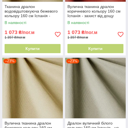
Тканина дралон
Вулична тканина дралон
водовідштовхуюча бежевого
коричневого кольору 160 см
кольору 160 см Іспанія -
Іспанія - захист від дощу
вуличний акрил
В наявності
В наявності
1 073
1 073
₴/пог.м
₴/пог.м
1 397 ₴/пог.м
1 397 ₴/пог.м
Купити
Купити
–23%
–23%
Вулична тканина дралон
Дралон вуличний білого
бежевого кольору 160 см
кольору 160 см Іспанія - не