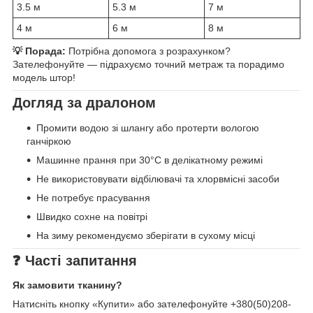
3.5 м
5.3 м
7 м
4 м
6 м
8 м
💡 Порада:
Потрібна допомога з розрахунком?
Зателефонуйте — підрахуємо точний метраж та порадимо
модель штор!
Догляд за дралоном
Промити водою зі шлангу або протерти вологою
ганчіркою
Машинне прання при 30°C в делікатному режимі
Не використовувати відбілювачі та хлорвмісні засоби
Не потребує прасування
Швидко сохне на повітрі
На зиму рекомендуємо зберігати в сухому місці
❓ Часті запитання
Як замовити тканину?
Натисніть кнопку «Купити» або зателефонуйте +380(50)208-