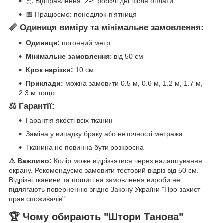
📦 Відправлення: 2-4 робочі дні після оплати
📅 Працюємо: понеділок-п'ятниця
📏 Одиниця виміру та мінімальне замовлення:
Одиниця:
погонний метр
Мінімальне замовлення:
від 50 см
Крок нарізки:
10 см
Приклади:
можна замовити 0.5 м, 0.6 м, 1.2 м, 1.7 м,
2.3 м тощо
⚖️ Гарантії:
Гарантія якості всіх тканин
Заміна у випадку браку або неточності метража
Тканина не повинна бути розкроєна
⚠️ Важливо:
Колір може відрізнятися через налаштування
екрану. Рекомендуємо замовити тестовий відріз від 50 см.
Відрізні тканини та пошиті на замовлення вироби не
підлягають поверненню згідно Закону України "Про захист
прав споживачів".
🏆 Чому обирають "Штори Танова"