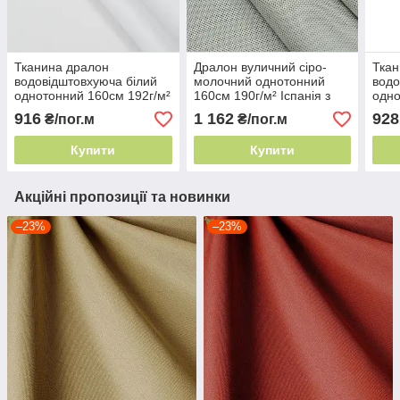
Тканина дралон
Дралон вуличний сіро-
Ткан
водовідштовхуюча білий
молочний однотонний
водо
однотонний 160см 192г/м²
160см 190г/м² Іспанія з
одно
Іспанія вуличний акрил
тефлоновим просоченням
Іспа
916
1 162
928
₴/пог.м
₴/пог.м
вули
Купити
Купити
Акційні пропозиції та новинки
–23%
–23%