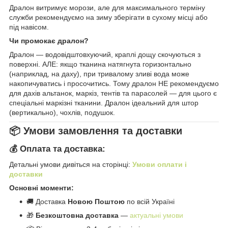
Дралон витримує морози, але для максимального терміну
служби рекомендуємо на зиму зберігати в сухому місці або
під навісом.
Чи промокає дралон?
Дралон — водовідштовхуючий, краплі дощу скочуються з
поверхні. АЛЕ: якщо тканина натягнута горизонтально
(наприклад, на даху), при тривалому зливі вода може
накопичуватись і просочитись. Тому дралон НЕ рекомендуємо
для дахів альтанок, маркіз, тентів та парасолей — для цього є
спеціальні маркізні тканини. Дралон ідеальний для штор
(вертикально), чохлів, подушок.
📦 Умови замовлення та доставки
💰 Оплата та доставка:
Детальні умови дивіться на сторінці:
Умови оплати і
доставки
Основні моменти:
🚚 Доставка
Новою Поштою
по всій Україні
🎁
Безкоштовна доставка
—
актуальні умови