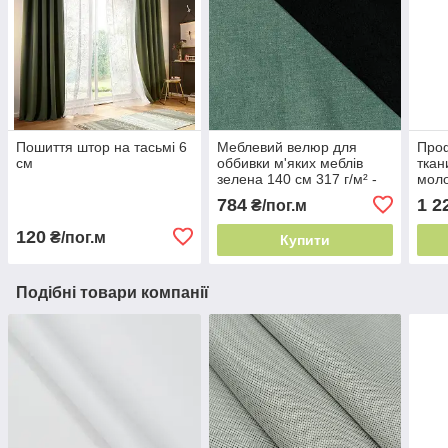
Пошиття штор на тасьмі 6
Меблевий велюр для
Про
см
оббивки м'яких меблів
ткан
зелена 140 см 317 г/м² -
моло
обивочна тканина для
Італ
784
1 2
₴/пог.м
меблів
барв
120
₴/пог.м
Купити
Подібні товари компанії