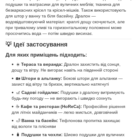
подушки та матрасики для вуличних меблів; тканина для
безкаркасних крісел та крісел-мішків. Також використовують
для штор у ванну та біля басейну. Дралон —
водовідштовхуючий матеріал: краплі дощу скочуються, але
при тривалому зливі та горизонтальному положенні може
просочитись вода — потім швидко висихає.
💡 Ідеї застосування
Для яких приміщень підходить:
☀️
Тераса та веранда:
Дралон захистить від сонця,
дощу та вітру. Не вигорає навіть на південній стороні
🏡
Штори в альтанку:
Бокові штори для альтанки —
захист від вітру та бризок, вертикально натягнуті
🎢
Садові гойдалки:
Подушки з дралону витримують
будь-яку погоду — не вигорають і швидко сохнуть
☕
Кафе та ресторан (HoReCa):
Професійне рішення
для літніх майданчиків — легко миється, довговічний
🛁
Ванна та басейн:
Тефлонова пропитка захищає
від вологи та плісняви
🧳
Подушки та чохли:
Шиємо подушки для вуличних