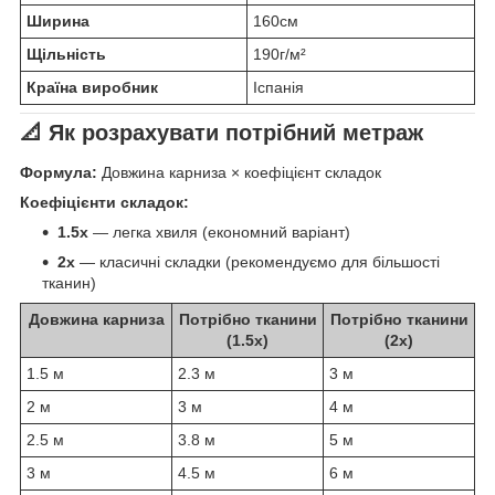
Ширина
160см
Щільність
190г/м²
Країна виробник
Іспанія
📐 Як розрахувати потрібний метраж
Формула:
Довжина карниза × коефіцієнт складок
Коефіцієнти складок:
1.5x
— легка хвиля (економний варіант)
2x
— класичні складки (рекомендуємо для більшості
тканин)
Довжина карниза
Потрібно тканини
Потрібно тканини
(1.5x)
(2x)
1.5 м
2.3 м
3 м
2 м
3 м
4 м
2.5 м
3.8 м
5 м
3 м
4.5 м
6 м