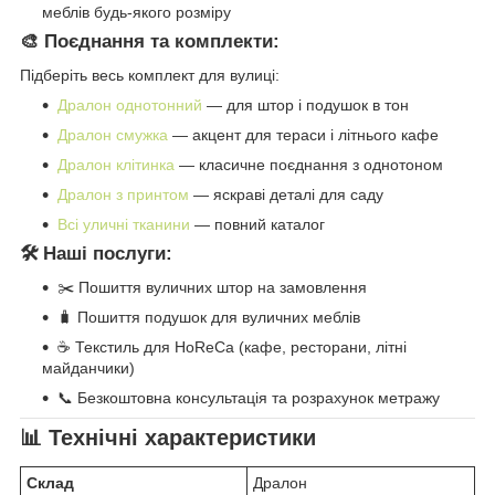
меблів будь-якого розміру
🎨 Поєднання та комплекти:
Підберіть весь комплект для вулиці:
Дралон однотонний
— для штор і подушок в тон
Дралон смужка
— акцент для тераси і літнього кафе
Дралон клітинка
— класичне поєднання з однотоном
Дралон з принтом
— яскраві деталі для саду
Всі уличні тканини
— повний каталог
🛠️ Наші послуги:
✂️ Пошиття вуличних штор на замовлення
🧳 Пошиття подушок для вуличних меблів
☕ Текстиль для HoReCa (кафе, ресторани, літні
майданчики)
📞 Безкоштовна консультація та розрахунок метражу
📊 Технічні характеристики
Склад
Дралон