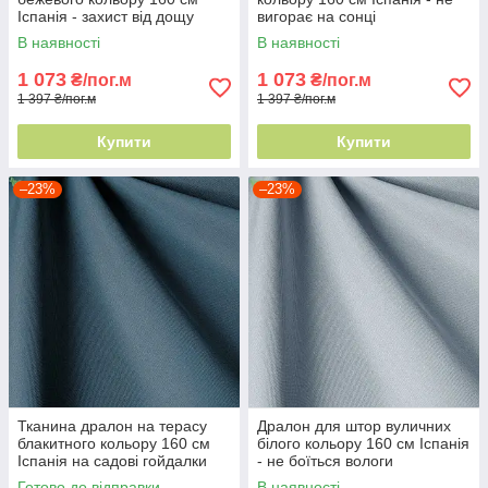
Іспанія - захист від дощу
вигорає на сонці
В наявності
В наявності
1 073
1 073
₴/пог.м
₴/пог.м
1 397 ₴/пог.м
1 397 ₴/пог.м
Купити
Купити
–23%
–23%
Тканина дралон на терасу
Дралон для штор вуличних
блакитного кольору 160 см
білого кольору 160 см Іспанія
Іспанія на садові гойдалки
- не боїться вологи
Готово до відправки
В наявності