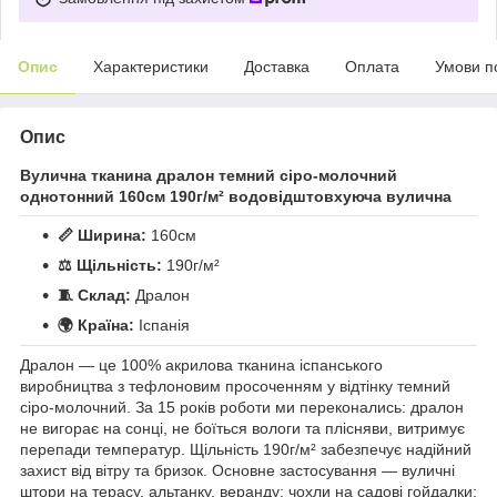
Опис
Характеристики
Доставка
Оплата
Умови п
Опис
Вулична тканина дралон темний сiро-молочний
однотонний 160см 190г/м² водовідштовхуюча вулична
📏 Ширина:
160см
⚖️ Щільність:
190г/м²
🧵 Склад:
Дралон
🌍 Країна:
Іспанія
Дралон — це 100% акрилова тканина іспанського
виробництва з тефлоновим просоченням у відтінку темний
сiро-молочний. За 15 років роботи ми переконались: дралон
не вигорає на сонці, не боїться вологи та плісняви, витримує
перепади температур. Щільність 190г/м² забезпечує надійний
захист від вітру та бризок. Основне застосування — вуличні
штори на терасу, альтанку, веранду; чохли на садові гойдалки;