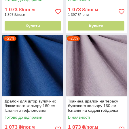
1 073
1 073
₴/пог.м
₴/пог.м
1 397 ₴/пог.м
1 397 ₴/пог.м
Купити
Купити
–23%
–23%
Дралон для штор вуличних
Тканина дралон на терасу
блакитного кольору 160 см
бузкового кольору 160 см
Іспанія з тефлоновим
Іспанія на садові гойдалки
просоченням
Готово до відправки
В наявності
1 073
1 073
₴/пог.м
₴/пог.м