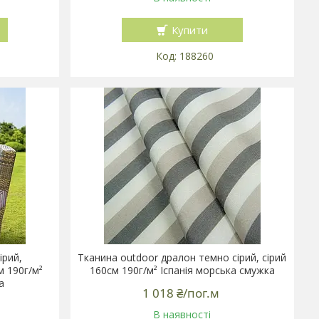
Купити
188260
ірий,
Тканина outdoor дралон темно сірий, сірий
м 190г/м²
160см 190г/м² Іспанія морська смужка
а
1 018 ₴/пог.м
В наявності