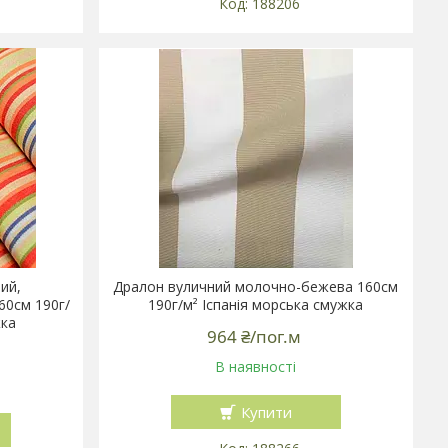
188206
ий,
Дралон вуличний молочно-бежева 160см
60см 190г/
190г/м² Іспанія морська смужка
жка
964 ₴/пог.м
В наявності
Купити