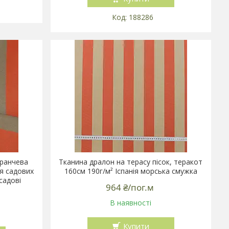
188286
ранчева
Тканина дралон на терасу пісок, теракот
я садових
160см 190г/м² Іспанія морська смужка
садові
964 ₴/пог.м
В наявності
Купити