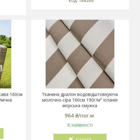
188266
кава 160см
Тканина дралон водовідштовхуюча
улична
молочно-сіра 160см 190г/м² Іспанія
морська смужка
964 ₴/пог.м
В наявності
Купити