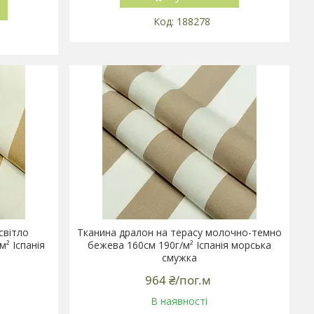
188278
світло
Тканина дралон на терасу молочно-темно
² Іспанія
бежева 160см 190г/м² Іспанія морська
смужка
964 ₴/пог.м
В наявності