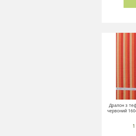
Дралон з те
червоний 160с
1