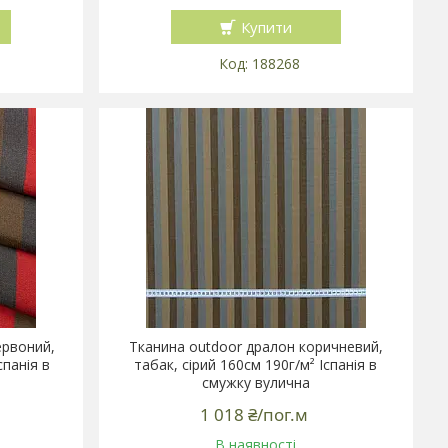
Купити
188268
ервоний,
Тканина outdoor дралон коричневий,
спанія в
табак, сірий 160см 190г/м² Іспанія в
смужку вулична
1 018 ₴/пог.м
В наявності