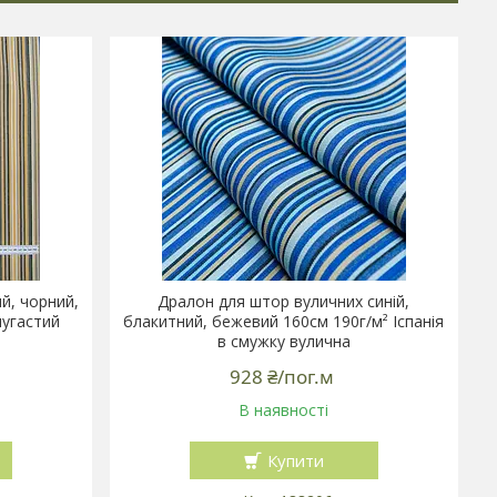
й, чорний,
Дралон для штор вуличних синiй,
мугастий
блакитний, бежевий 160см 190г/м² Іспанія
в смужку вулична
928 ₴/пог.м
В наявності
Купити