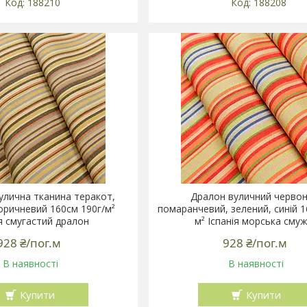
188210
188208
улична тканина теракот,
Дралон вуличний червон
оричневий 160см 190г/м²
помаранчевий, зелений, синій 1
ія смугастий дралон
м² Іспанія морська сму
928 ₴/пог.м
928 ₴/пог.м
В наявності
В наявності
Купити
Купити