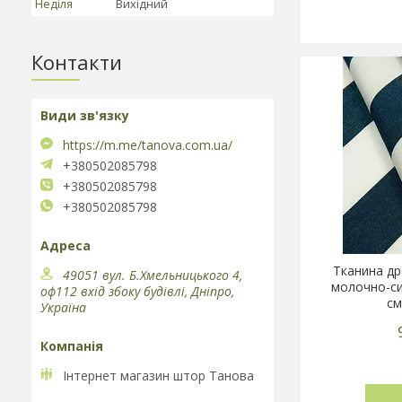
Неділя
Вихідний
Контакти
https://m.me/tanova.com.ua/
+380502085798
+380502085798
+380502085798
Тканина д
49051 вул. Б.Хмельницького 4,
молочно-си
оф112 вхід збоку будівлі, Дніпро,
см
Україна
Інтернет магазин штор Танова