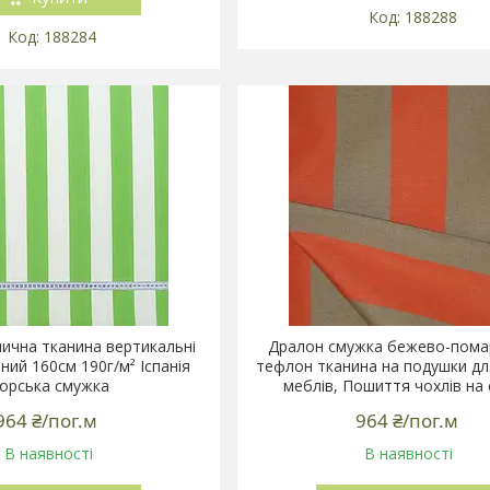
188288
188284
ична тканина вертикальні
Дралон смужка бежево-пома
ний 160см 190г/м² Іспанія
тефлон тканина на подушки дл
орська смужка
меблів, Пошиття чохлів на 
964 ₴/пог.м
964 ₴/пог.м
В наявності
В наявності