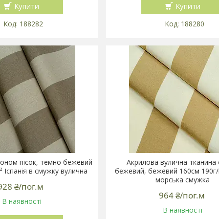
Купити
Купити
188282
188280
оном пісок, темно бежевий
Акрилова вулична тканина 
² Іспанія в смужку вулична
бежевий, бежевий 160см 190г/м
морська смужка
928 ₴/пог.м
964 ₴/пог.м
В наявності
В наявності