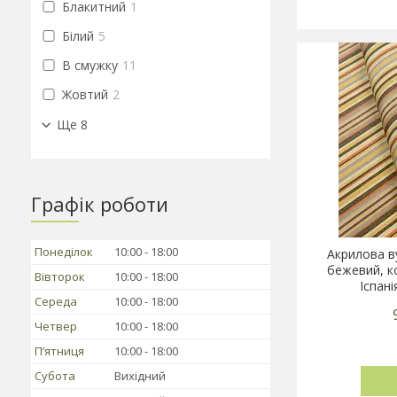
Блакитний
1
Білий
5
В смужку
11
Жовтий
2
Ще 8
Графік роботи
Понеділок
10:00
18:00
Акрилова в
бежевий, к
Вівторок
10:00
18:00
Іспан
Середа
10:00
18:00
Четвер
10:00
18:00
Пʼятниця
10:00
18:00
Субота
Вихідний