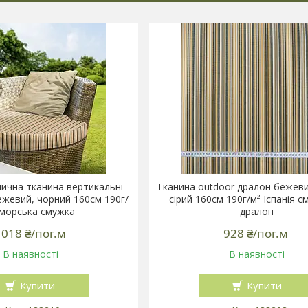
ична тканина вертикальні
Тканина outdoor дралон бежеви
бежевий, чорний 160см 190г/
сірий 160см 190г/м² Іспанія с
 морська смужка
дралон
 018 ₴/пог.м
928 ₴/пог.м
В наявності
В наявності
Купити
Купити