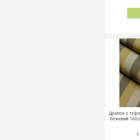
Дралон з тефл
бежевий 160см
1