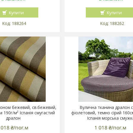
Купити
Купити
188264
188262
оном бежевий, св.бежевий,
Вулична тканина дралон с
 190г/м² Іспанія смугастий
фіолетовий, темно сірий 160с
дралон
Іспанія морська смужк
 018 ₴/пог.м
1 018 ₴/пог.м