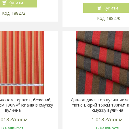
Купити
Купити
188272
188270
флоном теракот, бежевий,
Дралон для штор вуличних ч
м 190г/м² Іспанія в смужку
тютюн, сірий 160см 190г/м² І
вулична
смужку вулична
 018 ₴/пог.м
1 018 ₴/пог.м
В наявності
В наявності