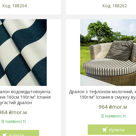
188204
188202
ралон водовідштовхуюча
Дралон з тефлоном молочний, 
ня 160см 190г/м² Іспанія
190г/м² Іспанія в смужку в
угастий дралон
964 ₴/пог.м
964 ₴/пог.м
В наявності
В наявності
Купити
Купити