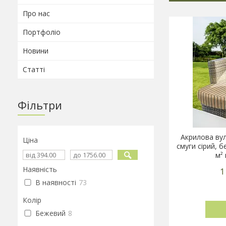
Про нас
Портфоліо
Новини
Статті
Фільтри
Акрилова вул
Ціна
смуги сірий, 
м²
Наявність
1
В наявності
73
Колір
Бежевий
8