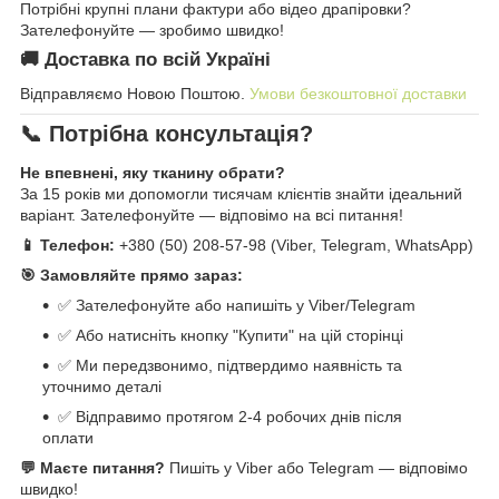
Потрібні крупні плани фактури або відео драпіровки?
Зателефонуйте — зробимо швидко!
🚚 Доставка по всій Україні
Відправляємо Новою Поштою.
Умови безкоштовної доставки
📞 Потрібна консультація?
Не впевнені, яку тканину обрати?
За 15 років ми допомогли тисячам клієнтів знайти ідеальний
варіант. Зателефонуйте — відповімо на всі питання!
📱 Телефон:
+380 (50) 208-57-98 (Viber, Telegram, WhatsApp)
🎯 Замовляйте прямо зараз:
✅ Зателефонуйте або напишіть у Viber/Telegram
✅ Або натисніть кнопку "Купити" на цій сторінці
✅ Ми передзвонимо, підтвердимо наявність та
уточнимо деталі
✅ Відправимо протягом 2-4 робочих днів після
оплати
💬 Маєте питання?
Пишіть у Viber або Telegram — відповімо
швидко!