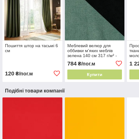
Пошиття штор на тасьмі 6
Меблевий велюр для
Про
см
оббивки м'яких меблів
ткан
зелена 140 см 317 г/м² -
моло
обивочна тканина для
Італ
784
1 2
₴/пог.м
меблів
барв
120
₴/пог.м
Купити
Подібні товари компанії