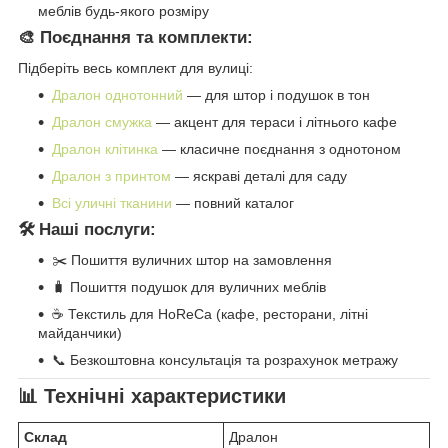
меблів будь-якого розміру
🎨 Поєднання та комплекти:
Підберіть весь комплект для вулиці:
Дралон однотонний
— для штор і подушок в тон
Дралон смужка
— акцент для тераси і літнього кафе
Дралон клітинка
— класичне поєднання з однотоном
Дралон з принтом
— яскраві деталі для саду
Всі уличні тканини
— повний каталог
🛠️ Наші послуги:
✂️ Пошиття вуличних штор на замовлення
🧳 Пошиття подушок для вуличних меблів
☕ Текстиль для HoReCa (кафе, ресторани, літні
майданчики)
📞 Безкоштовна консультація та розрахунок метражу
📊 Технічні характеристики
Склад
Дралон