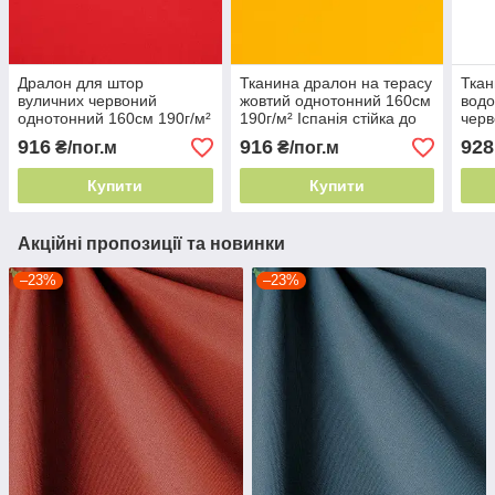
Дралон для штор
Тканина дралон на терасу
Ткан
вуличних червоний
жовтий однотонний 160см
водо
однотонний 160см 190г/м²
190г/м² Іспанія стійка до
черв
Іспанія стійка до плісняви
плісняви
160с
916
916
928
₴/пог.м
₴/пог.м
стій
Купити
Купити
Акційні пропозиції та новинки
–23%
–23%