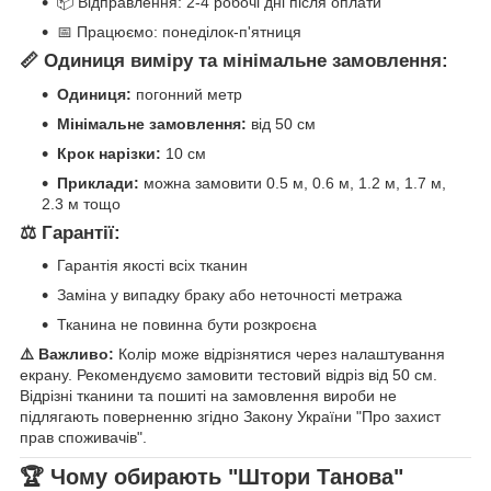
📦 Відправлення: 2-4 робочі дні після оплати
📅 Працюємо: понеділок-п'ятниця
📏 Одиниця виміру та мінімальне замовлення:
Одиниця:
погонний метр
Мінімальне замовлення:
від 50 см
Крок нарізки:
10 см
Приклади:
можна замовити 0.5 м, 0.6 м, 1.2 м, 1.7 м,
2.3 м тощо
⚖️ Гарантії:
Гарантія якості всіх тканин
Заміна у випадку браку або неточності метража
Тканина не повинна бути розкроєна
⚠️ Важливо:
Колір може відрізнятися через налаштування
екрану. Рекомендуємо замовити тестовий відріз від 50 см.
Відрізні тканини та пошиті на замовлення вироби не
підлягають поверненню згідно Закону України "Про захист
прав споживачів".
🏆 Чому обирають "Штори Танова"