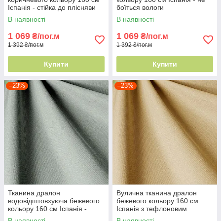
Іспанія - стійка до плісняви
боїться вологи
В наявності
В наявності
1 069
1 069
₴/пог.м
₴/пог.м
1 392 ₴/пог.м
1 392 ₴/пог.м
Купити
Купити
–23%
–23%
Тканина дралон
Вулична тканина дралон
водовідштовхуюча бежевого
бежевого кольору 160 см
кольору 160 см Іспанія -
Іспанія з тефлоновим
стійка до плісняви 83404v33
просоченням
В наявності
В наявності