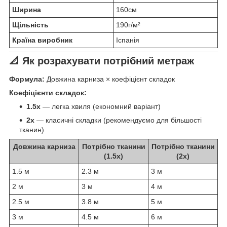
Ширина
160см
Щільність
190г/м²
Країна виробник
Іспанія
📐 Як розрахувати потрібний метраж
Формула:
Довжина карниза × коефіцієнт складок
Коефіцієнти складок:
1.5x
— легка хвиля (економний варіант)
2x
— класичні складки (рекомендуємо для більшості
тканин)
Довжина карниза
Потрібно тканини
Потрібно тканини
(1.5x)
(2x)
1.5 м
2.3 м
3 м
2 м
3 м
4 м
2.5 м
3.8 м
5 м
3 м
4.5 м
6 м