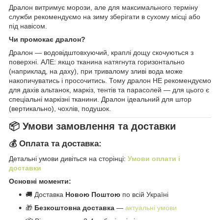
Дралон витримує морози, але для максимального терміну
служби рекомендуємо на зиму зберігати в сухому місці або
під навісом.
Чи промокає дралон?
Дралон — водовідштовхуючий, краплі дощу скочуються з
поверхні. АЛЕ: якщо тканина натягнута горизонтально
(наприклад, на даху), при тривалому зливі вода може
накопичуватись і просочитись. Тому дралон НЕ рекомендуємо
для дахів альтанок, маркіз, тентів та парасолей — для цього є
спеціальні маркізні тканини. Дралон ідеальний для штор
(вертикально), чохлів, подушок.
📦 Умови замовлення та доставки
💰 Оплата та доставка:
Детальні умови дивіться на сторінці:
Умови оплати і
доставки
Основні моменти:
🚚 Доставка
Новою Поштою
по всій Україні
🎁
Безкоштовна доставка
—
актуальні умови