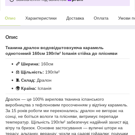
Опис
Характеристики
Доставка
Оплата
Умови п
Опис
Тканина дралон водовідштовхуюча карамель
однотонний 160см 190г/м² Іспанія стійка до плісняви
📏 Ширина:
160см
⚖️ Щільність:
190г/м²
🧵 Склад:
Дралон
🌍 Країна:
Іспанія
Дралон — це 100% акрилова тканина іспанського
виробництва з тефлоновим просоченням у відтінку карамель.
За 15 років роботи ми переконались: дралон не вигорає на
сонці, не боїться вологи та плісняви, витримує перепади
температур. Щільність 190г/м² забезпечує надійний захист від
вітру та бризок. Основне застосування — вуличні штори на
терасу, альтанку, веранду; чохли на садові гойдалки; подушки