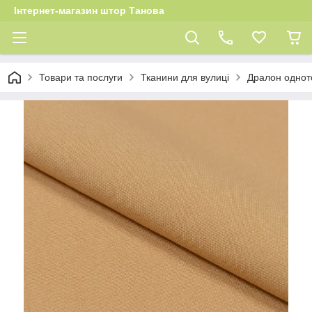
Інтернет-магазин штор Танова
Товари та послуги
Тканини для вулиці
Дралон однот