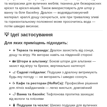
та матрасики для вуличних меблів; тканина для безкаркасних
крісел та крісел-мішків. Також використовують для штор у
ванну та біля басейну. Дралон — водовідштовхуючий
матеріал: краплі дощу скочуються, але при тривалому зливі
та горизонтальному положенні може просочитись вода —
потім швидко висихає.
💡 Ідеї застосування
Для яких приміщень підходить:
☀️
Тераса та веранда:
Дралон захистить від сонця,
дощу та вітру. Не вигорає навіть на південній стороні
🏡
Штори в альтанку:
Бокові штори для альтанки —
захист від вітру та бризок, вертикально натягнуті
🎢
Садові гойдалки:
Подушки з дралону витримують
будь-яку погоду — не вигорають і швидко сохнуть
☕
Кафе та ресторан (HoReCa):
Професійне рішення
для літніх майданчиків — легко миється, довговічний
🛁
Ванна та басейн:
Тефлонова пропитка захищає
від вологи та плісняви
🧳
Подушки та чохли:
Шиємо подушки для вуличних