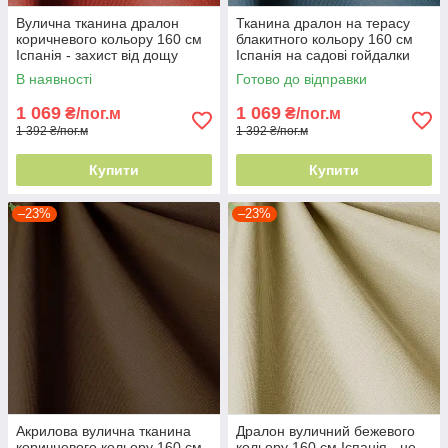
Вулична тканина дралон
Тканина дралон на терасу
коричневого кольору 160 см
блакитного кольору 160 см
Іспанія - захист від дощу
Іспанія на садові гойдалки
В наявності
Готово до відправки
1 069
1 069
₴/пог.м
₴/пог.м
1 392 ₴/пог.м
1 392 ₴/пог.м
Купити
Купити
–23%
–23%
Акрилова вулична тканина
Дралон вуличний бежевого
коричневого кольору 160 см
кольору 160 см Іспанія - не