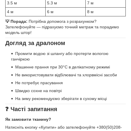
3.5 м
5.3 м
7 м
4 м
6 м
8 м
💡 Порада:
Потрібна допомога з розрахунком?
Зателефонуйте — підрахуємо точний метраж та порадимо
модель штор!
Догляд за дралоном
Промити водою зі шлангу або протерти вологою
ганчіркою
Машинне прання при 30°C в делікатному режимі
Не використовувати відбілювачі та хлорвмісні засоби
Не потребує прасування
Швидко сохне на повітрі
На зиму рекомендуємо зберігати в сухому місці
❓ Часті запитання
Як замовити тканину?
Натисніть кнопку «Купити» або зателефонуйте +380(50)208-