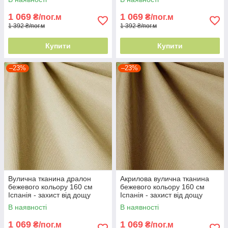
1 069
1 069
₴/пог.м
₴/пог.м
1 392 ₴/пог.м
1 392 ₴/пог.м
Купити
Купити
–23%
–23%
Вулична тканина дралон
Акрилова вулична тканина
бежевого кольору 160 см
бежевого кольору 160 см
Іспанія - захист від дощу
Іспанія - захист від дощу
В наявності
В наявності
1 069
1 069
₴/пог.м
₴/пог.м