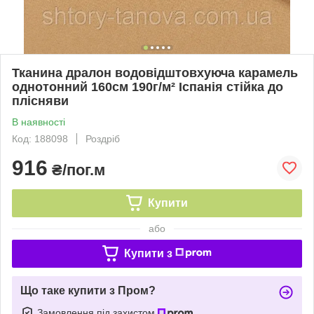
Тканина дралон водовідштовхуюча карамель
однотонний 160см 190г/м² Іспанія стійка до
плісняви
В наявності
Код: 188098
Роздріб
916
₴/пог.м
Купити
або
Купити з
Що таке купити з Пром?
Замовлення під захистом