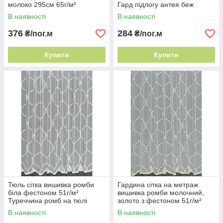
молоко 295см 65г/м²
Гард підлогу антея беж
Туреччина ромб на тюлі
В наявності
В наявності
376
284
₴/пог.м
₴/пог.м
Купити
Купити
Тюль сітка вишивка ромби
Гардина сітка на метраж
біла фестоном 51г/м²
вишивка ромби молочний,
Туреччина ромб на тюлі
золото з фестоном 51г/м²
Туреччина ромб на тюлі
В наявності
В наявності