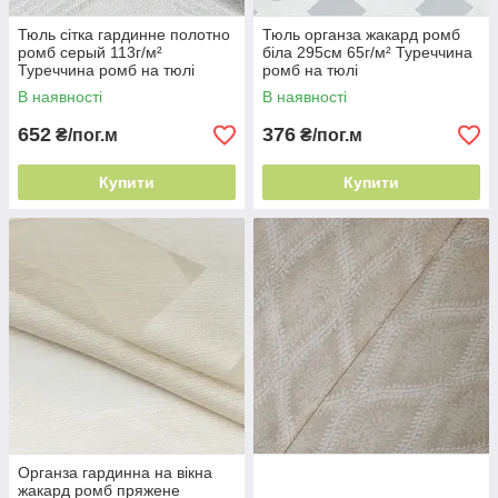
Тюль сітка гардинне полотно
Тюль органза жакард ромб
ромб серый 113г/м²
біла 295см 65г/м² Туреччина
Туреччина ромб на тюлі
ромб на тюлі
В наявності
В наявності
652
376
₴/пог.м
₴/пог.м
Купити
Купити
Органза гардинна на вікна
жакард ромб пряжене