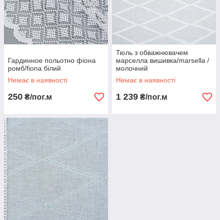
Тюль з обважнювачем
Гардинное польотно фіона
марселла вишивка/marsella /
ромб/fiona білий
молочний
Немає в наявності
Немає в наявності
250
1 239
₴/пог.м
₴/пог.м