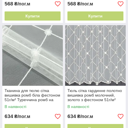
568
568
₴/пог.м
₴/пог.м
Купити
Купити
Тканина для тюлю сітка
Тюль сітка гардинне полотно
вишивка ромб біла фестоном
вишивка ромб молочний,
51г/м² Туреччина ромб на
золото з фестоном 51г/м²
тюлі
геометричний ромб
В наявності
В наявності
634
634
₴/пог.м
₴/пог.м