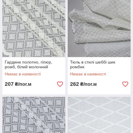
Гардине полотно, гіпюр,
Тюль в стилі шеббі шик
ромб, білий молочний
ромбик
Немає в наявності
Немає в наявності
207
262
₴/пог.м
₴/пог.м