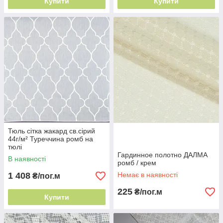
Купити
Купити
Тюль сітка жакард св.сірий
44г/м² Туреччина ромб на
тюлі
Гардинное полотно ДАЛМА
В наявності
ромб / крем
1 408
Немає в наявності
₴/пог.м
225
₴/пог.м
Купити