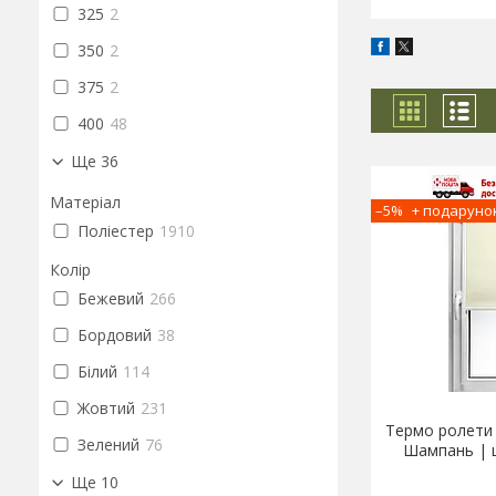
325
2
350
2
375
2
400
48
Ще 36
Матеріал
–5%
Поліестер
1910
Колір
Бежевий
266
Бордовий
38
Білий
114
Жовтий
231
Термо ролети
Зелений
76
Шампань | 
Ще 10