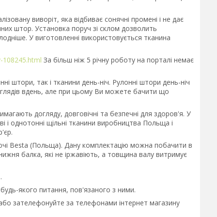
ізовану виворіт, яка відбиває сонячні промені і не дає
них штор. Установка поруч зі склом дозволить
олодніше. У виготовленні використовується тканина
y-108245.html
За більш ніж 5 річну роботу на порталі немає
нні штори, так і тканини день-ніч. Рулонні штори день-ніч
оглядів вдень, але при цьому Ви можете бачити що
имагають догляду, довговічні та безпечні для здоров'я. У
ві і однотонні щільні тканини виробництва Польща і
'єр.
уючі Besta (Польща). Дану комплектацію можна побачити в
нижня балка, які не іржавіють, а товщина валу витримує
.
удь-якого питання, пов'язаного з ними.
 або зателефонуйте за телефонами інтернет магазину