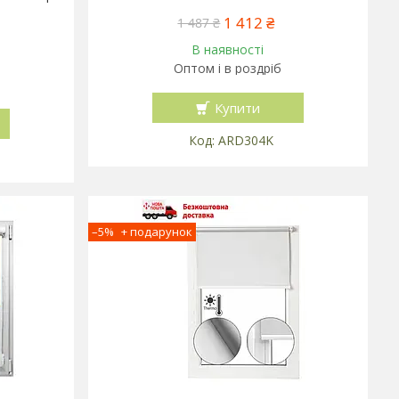
1 412 ₴
1 487 ₴
В наявності
Оптом і в роздріб
Купити
ARD304K
–5%