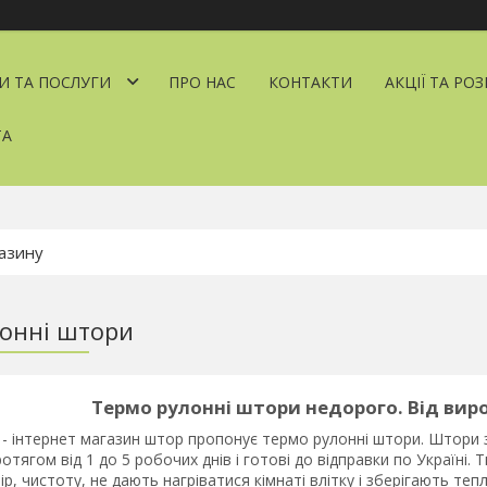
И ТА ПОСЛУГИ
ПРО НАС
КОНТАКТИ
АКЦІЇ ТА РО
ТА
онні штори
Термо рулонні штори недорого. Від виро
- інтернет магазин штор пропонує термо рулонні штори. Штори 
отягом від 1 до 5 робочих днів і готові до відправки по Україні.
ір, чистоту, не дають нагріватися кімнаті влітку і зберігають те