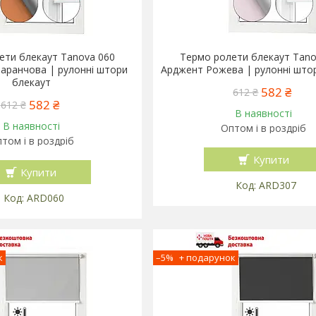
ети блекаут Tanova 060
Термо ролети блекаут Tano
аранчова | рулонні штори
Арджент Рожева | рулонні што
блекаут
582 ₴
612 ₴
582 ₴
612 ₴
В наявності
В наявності
Оптом і в роздріб
том і в роздріб
Купити
Купити
ARD307
ARD060
–5%