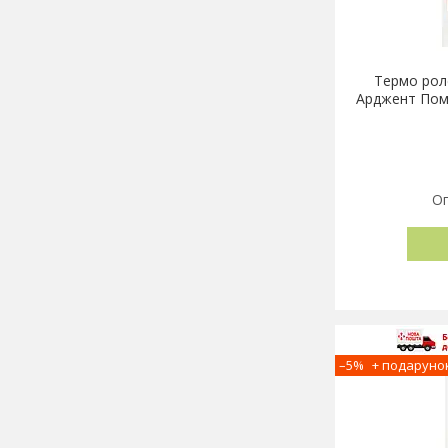
Термо рол
Арджент Пом
Оп
–5%