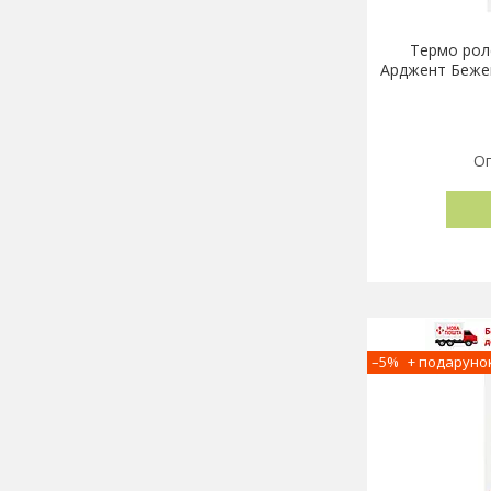
Термо рол
Арджент Бежев
Оп
–5%