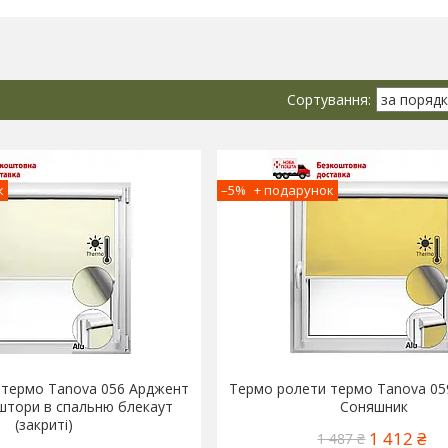
–5%
 термо Tanova 056 Арджент
Термо ролети термо Tanova 0
штори в спальню блекаут
Соняшник
(закриті)
1 412 ₴
1 487 ₴