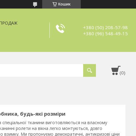
Кошик
ЗПРОДАЖ
+380 (50) 208-57-98
+380 (96) 548-49-15
бника, будь-які розміри
з спеціальної тканини виготовляються на власному
 Тканинні ролети на вікна легко монтуються, довго
пло взимку. Ми пропонуємо демократичні, антикризові ціни