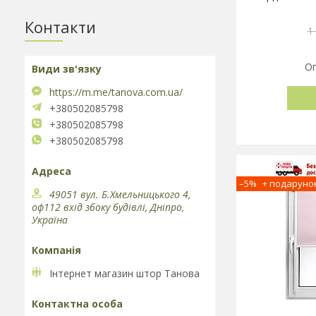
Контакти
1
Оп
https://m.me/tanova.com.ua/
+380502085798
+380502085798
+380502085798
–5%
49051 вул. Б.Хмельницького 4,
оф112 вхід збоку будівлі, Дніпро,
Україна
Інтернет магазин штор Танова