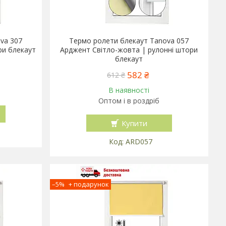
va 307
Термо ролети блекаут Tanova 057
ри блекаут
Арджент Світло-жовта | рулонні штори
блекаут
582 ₴
612 ₴
В наявності
Оптом і в роздріб
Купити
ARD057
–5%