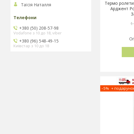
Термо ролети
Таїсія Наталля
Арджент Ро
З
1
+380 (50) 208-57-98
Vodafone з 10 до 18, viber
Оп
+380 (96) 548-49-15
Київстар з 10 до 18
–5%