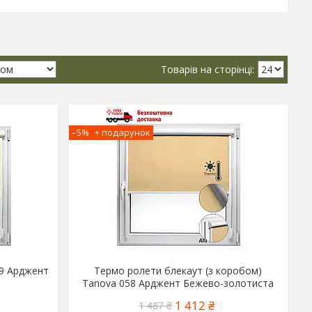
–5%
59 Арджент
Термо ролети блекаут (з коробом)
Tanova 058 Арджент Бежево-золотиста
1 412 ₴
1 487 ₴