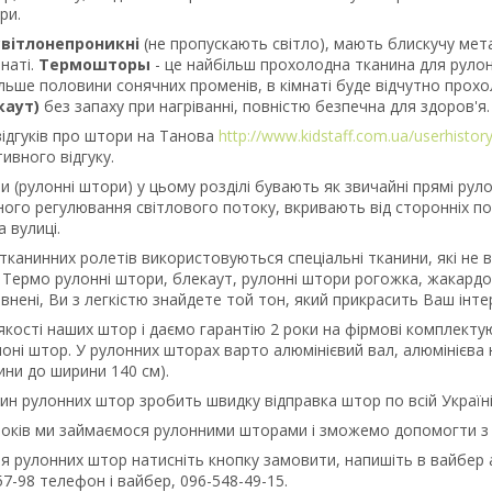
ри.
світлонепроникні
(не пропускають світло), мають блискучу метал
мнаті.
Термошторы
- це найбільш прохолодна тканина для рулон
льше половини сонячних променів, в кімнаті буде відчутно прох
каут)
без запаху при нагріванні, повністю безпечна для здоров'я.
відгуків про штори на Танова
http://www.kidstaff.com.ua/userhistor
тивного відгуку.
и (рулонні штори) у цьому розділі бувають як звичайні прямі руло
ного регулювання світлового потоку, вкривають від сторонніх п
а вулиці.
тканинних ролетів використовуються спеціальні тканини, які не в
і Термо рулонні штори, блекаут, рулонні штори рогожка, жакардо
внені, Ви з легкістю знайдете той тон, який прикрасить Ваш інтер
якості наших штор і даємо гарантію 2 роки на фірмові комплект
оні штор. У рулонних шторах варто алюмінієвий вал, алюмінієва 
ини до ширини 140 см).
ин рулонних штор зробить швидку відправка штор по всій Україні
років ми займаємося рулонними шторами і зможемо допомогти з б
я рулонних штор натисніть кнопку замовити, напишіть в вайбер
7-98 телефон і вайбер, 096-548-49-15.