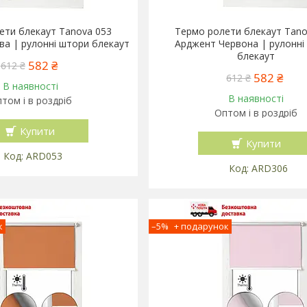
ети блекаут Tanova 053
Термо ролети блекаут Tano
а | рулонні штори блекаут
Арджент Червона | рулонні
блекаут
582 ₴
612 ₴
582 ₴
612 ₴
В наявності
В наявності
том і в роздріб
Оптом і в роздріб
Купити
Купити
ARD053
ARD306
–5%