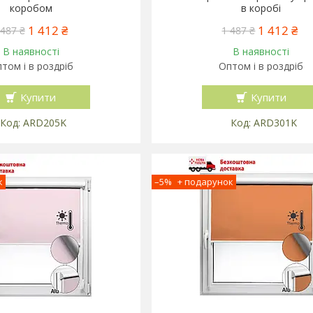
коробом
в коробі
1 412 ₴
1 412 ₴
 487 ₴
1 487 ₴
В наявності
В наявності
том і в роздріб
Оптом і в роздріб
Купити
Купити
ARD205K
ARD301K
–5%