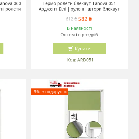
anova 060
Термо ролети блекаут Tanova 051
ні ролети
Арджент Білі | рулонні штори блекаут
582 ₴
612 ₴
В наявності
Оптом і в роздріб
Купити
ARD051
–5%