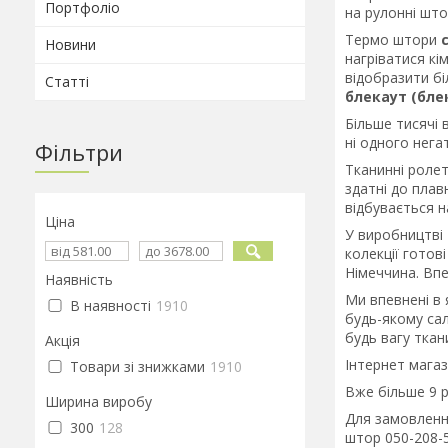
Портфоліо
на рулонні што
Термо штори
Новини
нагріватися кі
відобразити бі
Статті
блекаут (бле
Більше тисячі 
ні одного нега
Фільтри
Тканинні ролет
здатні до плав
відбувається н
Ціна
У виробництві 
колекції готов
Німеччина. Впе
Наявність
Ми впевнені в 
В наявності
1910
будь-якому сал
будь вагу ткан
Акція
Інтернет магаз
Товари зі знижками
1910
Вже більше 9 
Ширина виробу
Для замовленн
300
128
штор 050-208-5