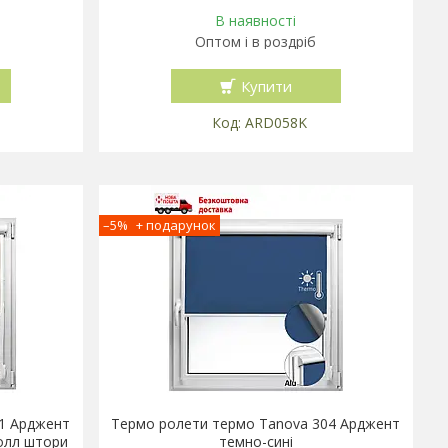
В наявності
Оптом і в роздріб
Купити
ARD058K
–5%
01 Арджент
Термо ролети термо Tanova 304 Арджент
олл штори
темно-сині