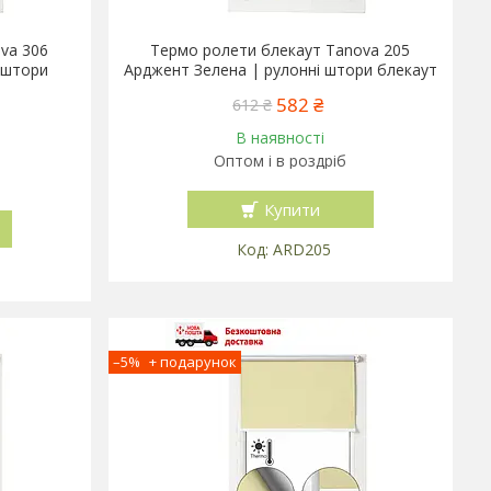
va 306
Термо ролети блекаут Tanova 205
 штори
Арджент Зелена | рулонні штори блекаут
582 ₴
612 ₴
В наявності
Оптом і в роздріб
Купити
ARD205
–5%