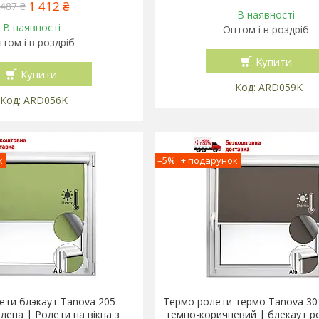
1 412 ₴
 487 ₴
В наявності
В наявності
Оптом і в роздріб
том і в роздріб
Купити
Купити
ARD059K
ARD056K
–5%
ети блэкаут Tanova 205
Термо ролети термо Tanova 3
лена | Ролети на вікна з
темно-коричневий | блекаут р