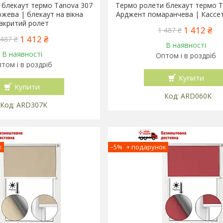
 блекаут термо Tanova 307
Термо ролети блекаут термо T
жева | блекаут на вікна
Арджент помаранчева | Кассет
акритий ролет
1 412 ₴
1 487 ₴
1 412 ₴
 487 ₴
В наявності
В наявності
Оптом і в роздріб
том і в роздріб
Купити
Купити
ARD060K
ARD307K
–5%