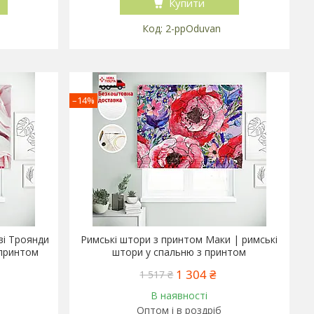
Купити
2-ppOduvan
–14%
ві Троянди
Римські штори з принтом Маки | римські
 принтом
штори у спальню з принтом
1 304 ₴
1 517 ₴
В наявності
Оптом і в роздріб