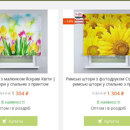
–14%
 з малюнком Яскраві Квіти |
Римські штори з фотодруком С
ори у спальню з принтом
римські штори у спальню з 
1 304 ₴
1 304 ₴
 517 ₴
1 517 ₴
В наявності
В наявності
том і в роздріб
Оптом і в роздріб
Купити
Купити