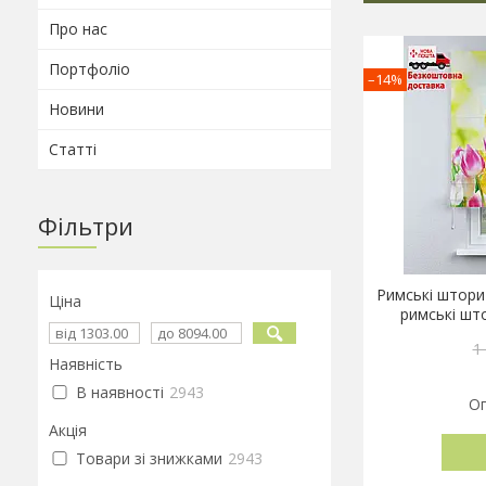
Про нас
Портфоліо
–14%
Новини
Статті
Фільтри
Римські штори
Ціна
римські шт
1
Наявність
В наявності
2943
Оп
Акція
Товари зі знижками
2943