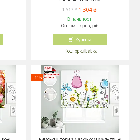
1 304 ₴
1 517 ₴
В наявності
Оптом і в роздріб
Купити
ppkulbabka
–14%
вонії |
Римські штори з малюнком Мультяшні