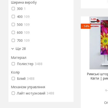
Ширина виробу
300
1
400
109
500
109
–14%
600
109
700
109
Ще 28
Матеріал
Поліестер
3488
Колір
Римські што
Квіти | ри
Білий
3488
Механізм управління
1
Лайт мотузковий
3488
Оп