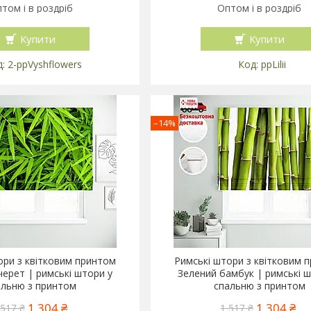
том і в роздріб
Оптом і в роздріб
Купити
Купити
2-ppVyshflowers
ppLilii
–14%
ори з квітковим принтом
Римські штори з квітковим 
ерет | римські штори у
Зелений бамбук | римські ш
альню з принтом
спальню з принтом
1 304 ₴
1 304 ₴
 517 ₴
1 517 ₴