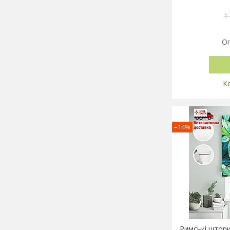
1
Оп
–14%
Римські штори