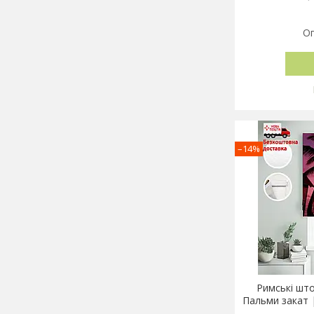
Оп
–14%
Римські шт
Пальми закат 