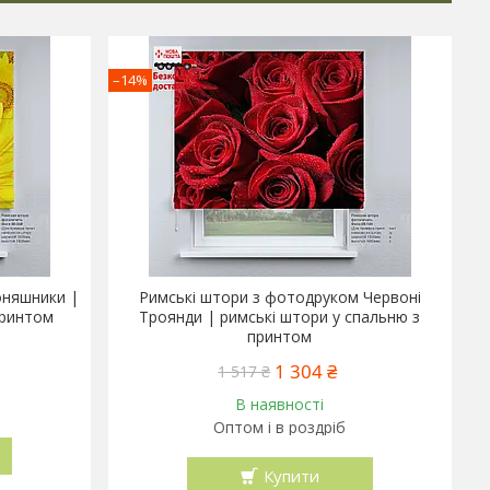
–14%
оняшники |
Римські штори з фотодруком Червоні
принтом
Троянди | римські штори у спальню з
принтом
1 304 ₴
1 517 ₴
В наявності
Оптом і в роздріб
Купити