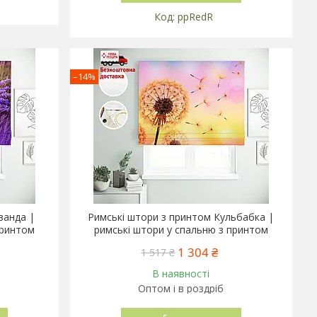
ppRedR
–14%
ванда |
Римські штори з принтом Кульбабка |
принтом
римські штори у спальню з принтом
1 304 ₴
1 517 ₴
В наявності
Оптом і в роздріб