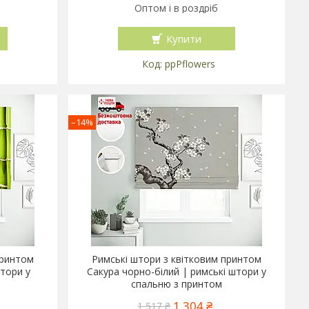
Оптом і в роздріб
Купити
ppPflowers
–14%
принтом
Римські штори з квітковим принтом
тори у
Сакура чорно-білий | римські штори у
спальню з принтом
1 304 ₴
1 517 ₴