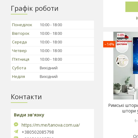
Графік роботи
Понеділок
10:00
18:00
Вівторок
10:00
18:00
Середа
10:00
18:00
–14%
Четвер
10:00
18:00
Пʼятниця
10:00
18:00
Субота
Вихідний
Неділя
Вихідний
Контакти
Римські штори
штори 
1
https://m.me/tanova.com.ua/
+380502085798
Оп