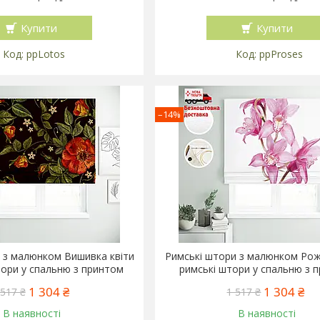
Купити
Купити
ppLotos
ppProses
–14%
 з малюнком Вишивка квіти
Римські штори з малюнком Роже
тори у спальню з принтом
римські штори у спальню з 
1 304 ₴
1 304 ₴
 517 ₴
1 517 ₴
В наявності
В наявності