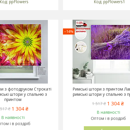
ppFlowers
ppFlowers1
–14%
ри з фотодруком Строкаті
Римські штори з принтом Ла
мські штори у спальню з
римські штори у спальню з 
принтом
1 304 ₴
1 517 ₴
1 304 ₴
 517 ₴
В наявності
В наявності
Оптом і в роздріб
том і в роздріб