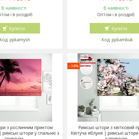
В наявності
В наявності
том і в роздріб
Оптом і в роздріб
Купити
Купити
ppkamysh
ppbambuk
–14%
ори з рослинним принтом
Римські штори з квітковий 
| римські штори у спальню з
Квітуча яблуня | римські штори
принтом
з принтом