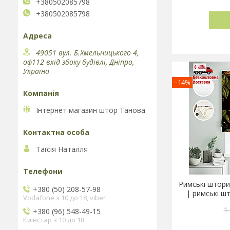
+380502085798
+380502085798
49051 вул. Б.Хмельницького 4,
оф112 вхід збоку будівлі, Дніпро,
Україна
–14%
Інтернет магазин штор Танова
Таїсія Наталля
Римські штори
+380 (50) 208-57-98
| римські ш
Vodafone з 10 до 18, viber
1
+380 (96) 548-49-15
Київстар з 10 до 18