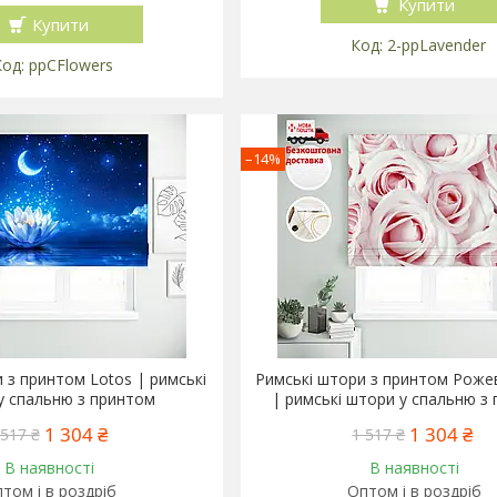
Купити
Купити
2-ppLavender
ppCFlowers
–14%
 з принтом Lotos | римські
Римські штори з принтом Роже
у спальню з принтом
| римські штори у спальню з
1 304 ₴
1 304 ₴
 517 ₴
1 517 ₴
В наявності
В наявності
том і в роздріб
Оптом і в роздріб