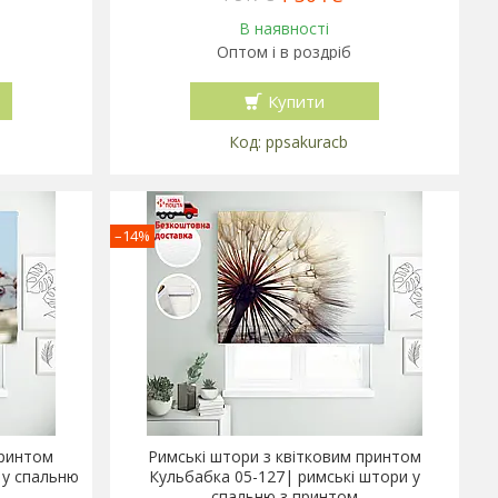
В наявності
Оптом і в роздріб
Купити
ppsakuracb
–14%
принтом
Римські штори з квітковим принтом
 у спальню
Кульбабка 05-127| римські штори у
спальню з принтом