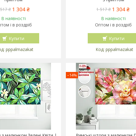
1 304 ₴
1 304 ₴
 517 ₴
1 517 ₴
В наявності
В наявності
том і в роздріб
Оптом і в роздріб
Купити
Купити
pppalmazakat
pppalmazakat
–14%
 з малюнком Зелені Квіти |
Римські штори з малюнком Пі