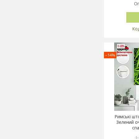
Оп
–14%
Римські шт
Зелений оч
сп
1