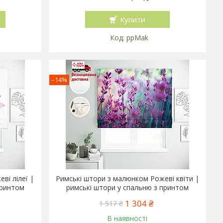
Купити
ppMak
–14%
ві лілеї |
Римські штори з малюнком Рожеві квіти |
принтом
римські штори у спальню з принтом
1 304 ₴
1 517 ₴
В наявності