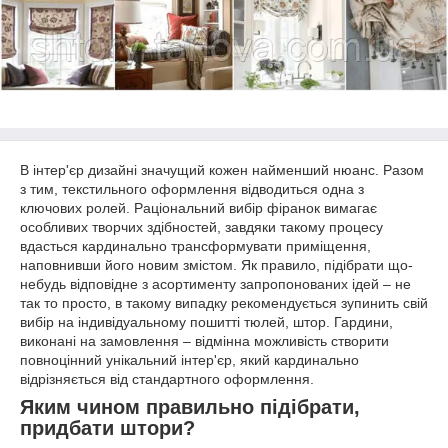
В інтер'єр дизайні значущий кожен найменший нюанс. Разом
з тим, текстильного оформлення відводиться одна з
ключових ролей. Раціональний вибір фіранок вимагає
особливих творчих здібностей, завдяки такому процесу
вдасться кардинально трансформувати приміщення,
наповнивши його новим змістом. Як правило, підібрати що-
небудь відповідне з асортименту запропонованих ідей – не
так то просто, в такому випадку рекомендується зупинить свій
вибір на індивідуальному пошитті тюлей, штор. Гардини,
виконані на замовлення – відмінна можливість створити
повноцінний унікальний інтер'єр, який кардинально
відрізняється від стандартного оформлення.
Яким чином правильно підібрати,
придбати штори?