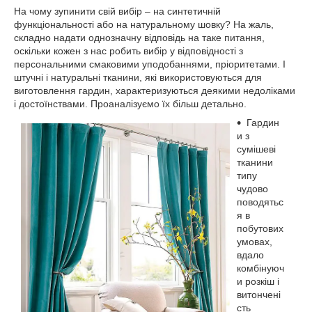
На чому зупинити свій вибір – на синтетичній
функціональності або на натуральному шовку? На жаль,
складно надати однозначну відповідь на таке питання,
оскільки кожен з нас робить вибір у відповідності з
персональними смаковими уподобаннями, пріоритетами. І
штучні і натуральні тканини, які використовуються для
виготовлення гардин, характеризуються деякими недоліками
і достоїнствами. Проаналізуємо їх більш детально.
Гардин
и з
сумішеві
тканини
типу
чудово
поводятьс
я в
побутових
умовах,
вдало
комбінуюч
и розкіш і
витончені
сть