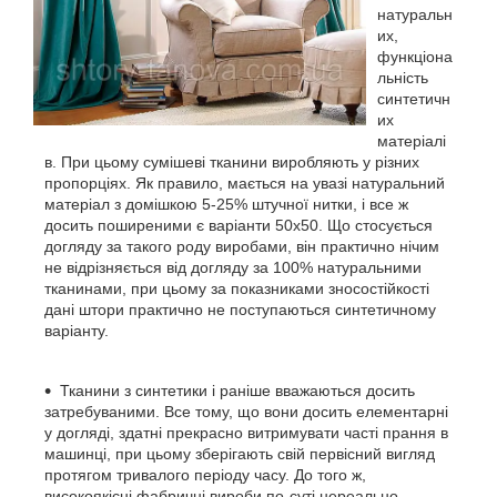
натуральн
их,
функціона
льність
синтетичн
их
матеріалі
в. При цьому сумішеві тканини виробляють у різних
пропорціях. Як правило, мається на увазі натуральний
матеріал з домішкою 5-25% штучної нитки, і все ж
досить поширеними є варіанти 50х50. Що стосується
догляду за такого роду виробами, він практично нічим
не відрізняється від догляду за 100% натуральними
тканинами, при цьому за показниками зносостійкості
дані штори практично не поступаються синтетичному
варіанту.
Тканини з синтетики і раніше вважаються досить
затребуваними. Все тому, що вони досить елементарні
у догляді, здатні прекрасно витримувати часті прання в
машинці, при цьому зберігають свій первісний вигляд
протягом тривалого періоду часу. До того ж,
високоякісні фабричні вироби по-суті нереально