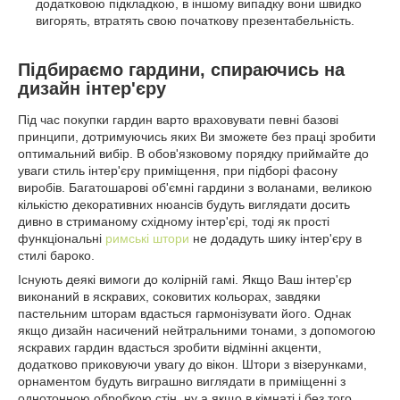
додатковою підкладкою, в іншому випадку вони швидко
вигорять, втратять свою початкову презентабельність.
Підбираємо гардини, спираючись на
дизайн інтер'єру
Під час покупки гардин варто враховувати певні базові
принципи, дотримуючись яких Ви зможете без праці зробити
оптимальний вибір. В обов'язковому порядку приймайте до
уваги стиль інтер'єру приміщення, при підборі фасону
виробів. Багатошарові об'ємні гардини з воланами, великою
кількістю декоративних нюансів будуть виглядати досить
дивно в стриманому східному інтер'єрі, тоді як прості
функціональні
римські штори
не додадуть шику інтер'єру в
стилі бароко.
Існують деякі вимоги до колірній гамі. Якщо Ваш інтер'єр
виконаний в яскравих, соковитих кольорах, завдяки
пастельним шторам вдасться гармонізувати його. Однак
якщо дизайн насичений нейтральними тонами, з допомогою
яскравих гардин вдасться зробити відмінні акценти,
додатково приковуючи увагу до вікон. Штори з візерунками,
орнаментом будуть виграшно виглядати в приміщенні з
однотонною обробкою стін, ну а якщо в кімнаті і без того