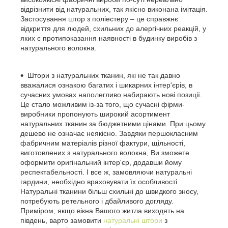
відрізнити від натуральних, так якісно виконана імітація.
Застосування штор з поліестеру – це справжнє
відкриття для людей, схильних до алергічних реакцій, у
яких є протипоказання наявності в будинку виробів з
натурального волокна.
Штори з натуральних тканин, які не так давно
вважалися ознакою багатих і шикарних інтер'єрів, в
сучасних умовах наполегливо набирають нові позиції.
Це стало можливим із-за того, що сучасні фірми-
виробники пропонують широкий асортимент
натуральних тканин за бюджетними цінами. При цьому
дешево не означає неякісно. Завдяки першокласним
фабричним матеріалів різної фактури, щільності,
виготовлених з натурального волокна, Ви зможете
оформити оригінальний інтер'єр, додавши йому
респектабельності. І все ж, замовляючи натуральні
гардини, необхідно враховувати їх особливості.
Натуральні тканини більш схильні до швидкого зносу,
потребують ретельного і дбайливого догляду.
Приміром, якщо вікна Вашого житла виходять на
південь, варто замовити
натуральні штори
з