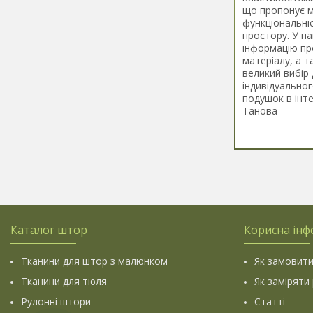
що пропонує мі
функціональні
простору. У на
інформацію пр
матеріалу, а т
великий вибір
індивідуально
подушок в інт
Танова
Каталог штор
Корисна інф
Тканини для штор з малюнком
Як замовити
Тканини для тюля
Як заміряти
Рулонні штори
Статті