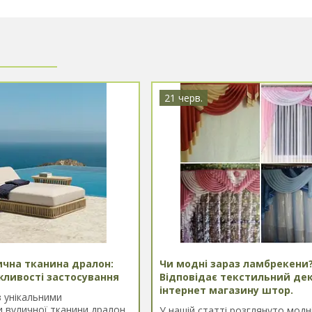
і
21 черв.
ична тканина дралон:
Чи модні зараз ламбрекени
жливості застосування
Відповідає текстильний де
інтернет магазину штор.
 унікальними
 вуличної тканини дралон,
У нашій статті розглянуто модн