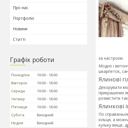
Про нас
Портфоліо
Новини
Статті
Графік роботи
за настроєм.
Модно і витонч
шкарпеток, сан
Понеділок
10:00
18:00
Ялинові г
Вівторок
10:00
18:00
Декорувати мож
Середа
10:00
18:00
прикрашених яг
розмістити та
Четвер
10:00
18:00
Ялинкові 
Пʼятниця
10:00
18:00
По справжньом
Субота
Вихідний
кільця, а можн
Неділя
Вихідний
кульку вище, д