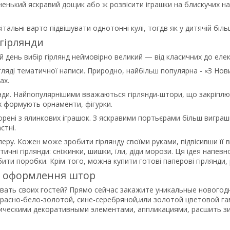
енький яскравий дощик або ж розвісити іграшки на блискучих на
вітальні варто підвішувати однотонні кулі, тогдв як у дитячій біл
 гірлянди
й день вибір гірлянд неймовірно великий — від класичних до еле
игляді тематичної написи. Природно, найбільш популярна - «З Но
ах.
нди. Найпопулярнішими вважаються гірлянди-штори, що закріплюю
их формують орнаменти, фігурки.
ворені з ялинкових іграшок. З яскравими портьєрами більш вигра
стні.
аперу. Кожен може зробити гірлянду своїми руками, підвісивши її
тичні гірлянди: сніжинки, шишки, їли, діди морози. Ця ідея напев
ити поробки. Крім того, можна купити готові паперові гірлянди, 
е оформлення штор
вать своих гостей? Прямо сейчас закажите уникальные новогодни
красно-бело-золотой, сине-серебряной,или золотой цветовой 
ческими декоративными элементами, аппликациями, расшить з