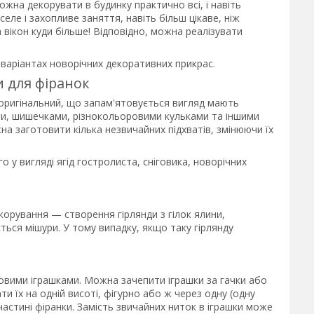
жна декорувати в будинку практично всі, і навіть
селе і захопливе заняття, навіть більш цікаве, ніж
а вікон куди більше! Відповідно, можна реалізувати
х варіантах новорічних декоративних прикрас.
и для фіранок
 оригінальний, що запам'ятовується вигляд мають
ми, шишечками, різнокольоровими кульками та іншими
на заготовити кілька незвичайних підхватів, змінюючи їх
 у вигляді ягід гостролиста, сніговика, новорічних
корування — створення гірлянди з гілок ялини,
ься мішури. У тому випадку, якщо таку гірлянду
вими іграшками. Можна зачепити іграшки за гачки або
ти їх на одній висоті, фігурно або ж через одну (одну
частині фіранки. Замість звичайних ниток в іграшки може