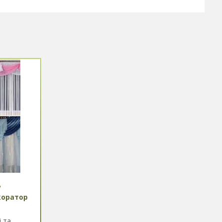
?
коратор
і та