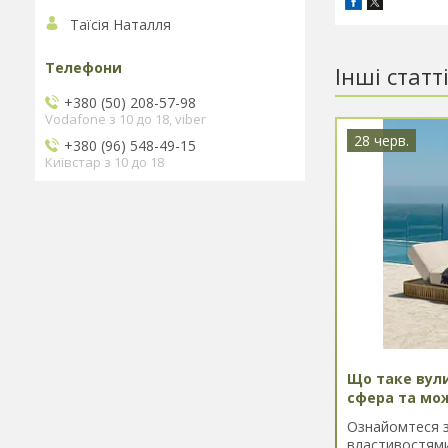
Таїсія Наталля
Інші статт
+380 (50) 208-57-98
Vodafone з 10 до 18, viber
28 черв.
+380 (96) 548-49-15
Київстар з 10 до 18
Що таке вул
сфера та мо
Ознайомтеся з
властивостями