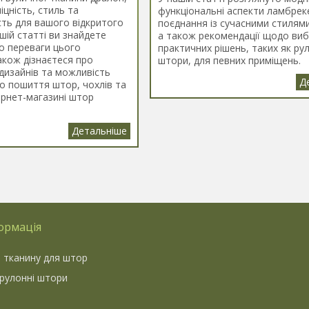
цність, стиль та
функціональні аспекти ламбреке
сть для вашого відкритого
поєднання із сучасними стилями
шій статті ви знайдете
а також рекомендації щодо виб
о переваги цього
практичних рішень, таких як ру
акож дізнаєтеся про
штори, для певних приміщень.
 дизайнів та можливість
го пошиття штор, чохлів та
ернет-магазині штор
ормація
 тканину для штор
 рулонні штори