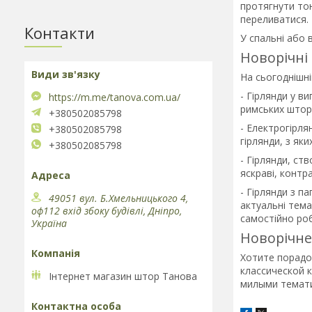
протягнути тон
переливатися.
Контакти
У спальні або 
Новорічні
На сьогоднішні
- Гірлянди у в
https://m.me/tanova.com.ua/
римських штор
+380502085798
- Електрогірля
+380502085798
гірлянди, з як
+380502085798
- Гірлянди, ст
яскраві, контра
- Гірлянди з п
49051 вул. Б.Хмельницького 4,
актуальні тема
оф112 вхід збоку будівлі, Дніпро,
самостійно роб
Україна
Новорічн
Хотите порадо
классической 
Інтернет магазин штор Танова
милыми темати