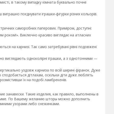
мисті, в такому випадку кімната буквально почне
ьш виграшно поєднувати іграшки-фігурки різних кольорів.
ктричних саморобних паперових. Приміром, доступні:
вим роком!». Виключно красиво виглядає на атласних
ться на карнизі. Так само затребувані рівні подовжені
шно виглядають одноколірні іграшки, а з однотонними —
 вертикально уздовж карниза по всій ширині фіранок. Дуже
но сподобається дітлахам, оскільки діти дуже люблять
розмістивши їх на подобі ламбрекенів.
е занавески. Такие изделия, как правило, выполнены в
гамме. По Вашему желанию шторы можно дополнить
имними узорами либо снежинками.