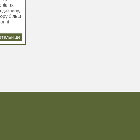
нів, їх
 дизайну,
ору більш
лонні