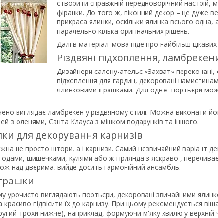
створити справжній передноворічний настрій, мо
фіранки. До того ж, віконний декор – це дуже ве
прикраса ялинки, оскільки ялинка всього одна, 
паралельно кілька оригінальних рішень.
Далі в матеріалі мова піде про найбільш цікави
Різдвяні підхоплення, ламбрекен
Дизайнери салону-ательє «Захват» переконані,
підхоплення для гардин, декоровані намистина
ялинковими іграшками. Для однієї портьєри мож
ено виглядає ламбрекен у різдвяному стилі. Можна виконати його
ей з оленями, Санта Клауса з мішком подарунків та іншого.
ілки для декорування карнизів
на не просто штори, а і карнизи. Самий незвичайний варіант де
одами, шишечками, кулями або ж гірлянда з яскравої, переливаєт
кож над дверима, вийде досить гармонійний ансамбль.
іграшки
у урочисто виглядають портьєри, декоровані звичайними ялинко
а красиво підвісити їх до карнизу. При цьому рекомендується віша
ругий-трохи нижче), наприклад, формуючи м'яку хвилю у верхній 