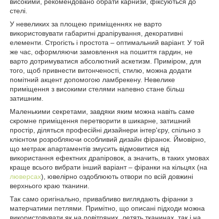
високими, рекомендовано обрати карнизи, фіксуються до
стелі.
У невеликих за площею приміщеннях не варто
використовувати габаритні драпірування, декоративні
елементи. Строгість і простота – оптимальний варіант. У той
же час, оформляючи замовлення на пошиття гардин, не
варто дотримуватися абсолютний аскетизм. Приміром, для
того, щоб привнести витонченості, стилю, можна додати
помітний акцент допомогою ламбрекену. Невелике
приміщення з високими стелями напевно стане більш
затишним.
Маленькими секретами, завдяки яким можна навіть саме
скромне приміщення перетворити в шикарне, затишний
простір, діляться професійні дизайнери інтер'єру, спільно з
клієнтом розробляючи особливий дизайн фіранок. Ймовірно,
що метраж апартаментів змусить відмовитися від
використання ефектних драпіровок, а значить, в таких умовах
краще всього вибрати інший варіант – фіранки на кільцях (на
люверсах
), ювелірно оздоблюють отвори по всій довжині
верхнього краю тканини.
Так само оригінально, привабливо виглядають фіранки з
матерчатими петлями. Примітно, що описані підходи можна
використовувати як на повітряних, летять тканинах, так і на