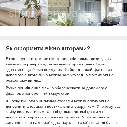
Як оформити вікно шторами?
Віконні прорізи темних кімнат нераціонально декорувати
важкими портьєрами, таким чином приміщення буде
здаватися ще більш похмурим. Виберіть такий фасон, за
допомогою якого вікна можна зафіксувати в максимально
розкритому вигляді.
Вузькі приміщення можна збалансувати за допомогою
фіранок з поперечними смужками.
Широку кімнати з низькими стелями можна оптимально
доповнити шторами з вертикальним візерунком. У такому разі
зайву висоту стель можна візуально оптимізувати за
допомогою варіанти кріплення карнизів. У протилежній
ситуації, якщо вам необхідно візуально зробити стелі більш