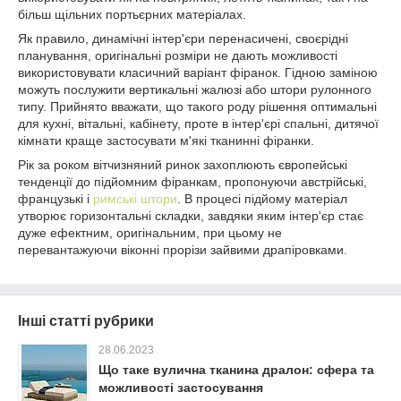
більш щільних портьєрних матеріалах.
Як правило, динамічні інтер'єри перенасичені, своєрідні
планування, оригінальні розміри не дають можливості
використовувати класичний варіант фіранок. Гідною заміною
можуть послужити вертикальні жалюзі або штори рулонного
типу. Прийнято вважати, що такого роду рішення оптимальні
для кухні, вітальні, кабінету, проте в інтер'єрі спальні, дитячої
кімнати краще застосувати м'які тканинні фіранки.
Рік за роком вітчизняний ринок захоплюють європейські
тенденції до підйомним фіранкам, пропонуючи австрійські,
французькі і
римські штори
. В процесі підйому матеріал
утворює горизонтальні складки, завдяки яким інтер'єр стає
дуже ефектним, оригінальним, при цьому не
перевантажуючи віконні прорізи зайвими драпіровками.
Інші статті рубрики
28.06.2023
Що таке вулична тканина дралон: сфера та
можливості застосування