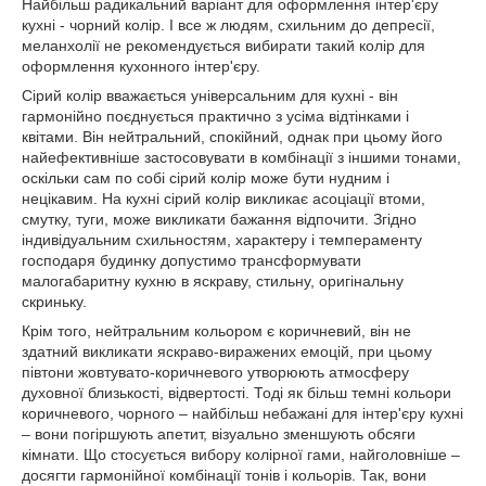
Найбільш радикальний варіант для оформлення інтер'єру
кухні - чорний колір. І все ж людям, схильним до депресії,
меланхолії не рекомендується вибирати такий колір для
оформлення кухонного інтер'єру.
Сірий колір вважається універсальним для кухні - він
гармонійно поєднується практично з усіма відтінками і
квітами. Він нейтральний, спокійний, однак при цьому його
найефективніше застосовувати в комбінації з іншими тонами,
оскільки сам по собі сірий колір може бути нудним і
нецікавим. На кухні сірий колір викликає асоціації втоми,
смутку, туги, може викликати бажання відпочити. Згідно
індивідуальним схильностям, характеру і темпераменту
господаря будинку допустимо трансформувати
малогабаритну кухню в яскраву, стильну, оригінальну
скриньку.
Крім того, нейтральним кольором є коричневий, він не
здатний викликати яскраво-виражених емоцій, при цьому
півтони жовтувато-коричневого утворюють атмосферу
духовної близькості, відвертості. Тоді як більш темні кольори
коричневого, чорного – найбільш небажані для інтер'єру кухні
– вони погіршують апетит, візуально зменшують обсяги
кімнати. Що стосується вибору колірної гами, найголовніше –
досягти гармонійної комбінації тонів і кольорів. Так, вони