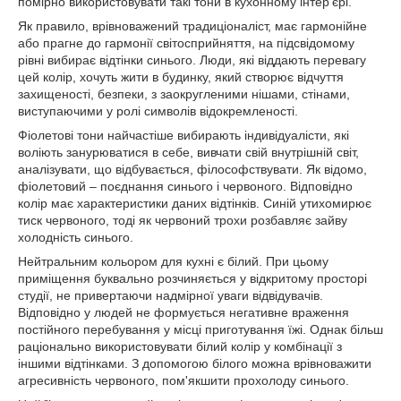
помірно використовувати такі тони в кухонному інтер'єрі.
Як правило, врівноважений традиціоналіст, має гармонійне
або прагне до гармонії світосприйняття, на підсвідомому
рівні вибирає відтінки синього. Люди, які віддають перевагу
цей колір, хочуть жити в будинку, який створює відчуття
захищеності, безпеки, з заокругленими нішами, стінами,
виступаючими у ролі символів відокремленості.
Фіолетові тони найчастіше вибирають індивідуалісти, які
воліють занурюватися в себе, вивчати свій внутрішній світ,
аналізувати, що відбувається, філософствувати. Як відомо,
фіолетовий – поєднання синього і червоного. Відповідно
колір має характеристики даних відтінків. Синій утихомирює
тиск червоного, тоді як червоний трохи розбавляє зайву
холодність синього.
Нейтральним кольором для кухні є білий. При цьому
приміщення буквально розчиняється у відкритому просторі
студії, не привертаючи надмірної уваги відвідувачів.
Відповідно у людей не формується негативне враження
постійного перебування у місці приготування їжі. Однак більш
раціонально використовувати білий колір у комбінації з
іншими відтінками. З допомогою білого можна врівноважити
агресивність червоного, пом'якшити прохолоду синього.