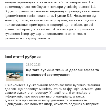
можуть гармонізувати на нюансах або за контрастом. Не
рекомендується комбінувати кольори у співвідношенні 1:1.
Згідно з правилом «золотого перетину» пропорція основного
і допоміжного тонів повинна налічувати 5:3. Незалежно від
кольору, стилю, важливо також розуміти, кухня – є одним з
найважливіших приміщень в квартирі, це те місце, де всі
члени сім'ї проводять свій час. А значить до оформлення
кухонного інтер'єру варто поставитися з винятковою
ретельністю і скрупульозністю.
Інші статті рубрики
28.06.2023
Що таке вулична тканина дралон: сфера та
можливості застосування
Ознайомтеся з унікальними властивостями вуличної тканини
дралон, що пропонує міцність, стиль та функціональність для
вашого відкритого простору. У нашій статті ви знайдете
інформацію про переваги цього матеріалу, а також
дізнаєтеся про великий вибір дизайнів та можливість
індивідуального пошиття штор, чохлів та подушок в інтернет-