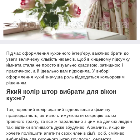
Під час оформлення кухонного інтер'єру, важливо брати до
уваги величезну кількість нюансів, щоб в кінцевому підсумку
кімната стала не просто візуально красивою, затишною і
практичною, а й ідеально вам підходила. У виборі
оформлення кухні значуща роль відводиться кольоровим
рішенням.
Який колір штор вибрати для вікон
кухні?
Так, червоний колір здатний відновлювати фізичну
працездатність, активно стимулювати секрецію залоз
травного тракту, та все ж паралельно з цим на деяких людей
такі відтінки впливають дуже збудливо. А значить, якщо ви
хочете поліпшити апетити своїх членів сім'ї, осіб, сміливо
вибирайте для кухонного інтер'єру посуд, серветки,