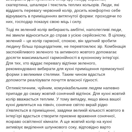
скатертина, шпалери і текстиль теплих кольорів. Люди, які
віддають перевагу червоний колір, досить комфортно себе
відчувають в приміщеннях витягнутої форми: проходячи по
них, господар показує свою міць і силу.
Тоді як зелений колір вибирають амбітні, наполегливі люди,
які звикли відноситься до справ з усією серйозністю. В цілому,
зелений – це колір гармонії, спокою, він здатний зробити
людину більш працездатним, не перевтомлює зір. Комбінація
заспокійливого зеленого та активного жовтого допомагає
досягти максимальної гармонійності в кухонному інтер'єрі.
Для тих, хто віддає перевагу відтінки зеленого,
рекомендовано вибирати для кухні приміщення прямокутної
форми з великими стелями. Таким чином вдасться
допомогти реалізувати почуття власної гідності.
Оптимістичним, чуйним, комунікабельним людям напевно
припаде до смаку жовтий сонячний відтінок. Для кухні жовтий
колір вважається теплим. У тому випадку, якщо вікна вашої
кухні дивляться на північ, сонячне світло вкрай рідко
з'являється в приміщенні, завдяки великій кількості жовтого в
інтер'єрі вдасться створити приємне враження сонячної,
яскраво освітленої кімнати. А ще жовтий колір на кухні
активізує виділення шлункового соку, відповідно варто