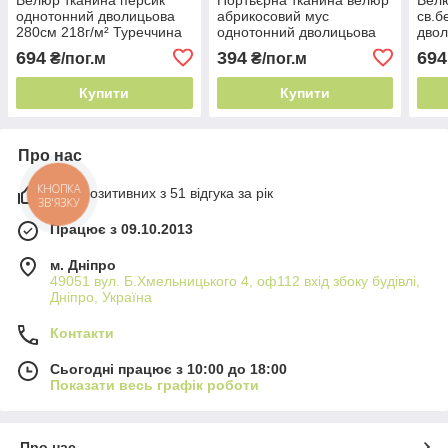
однотонний дволицьова
абрикосовий мус
св.б
280см 218г/м² Туреччина
однотонний дволицьова
двол
для важких класичних
280см 218г/м² Туреччина
Туре
694
394
694
₴/пог.м
₴/пог.м
штор
для ресторану
спал
Купити
Купити
Про нас
98% позитивних з 51 відгука за рік
КНОПКА
ЗВ'ЯЗКУ
Працює з 09.10.2013
м. Дніпро
49051 вул. Б.Хмельницького 4, оф112 вхід збоку будівлі,
Дніпро, Україна
Контакти
Сьогодні працює з 10:00 до 18:00
Показати весь графік роботи
Про нас