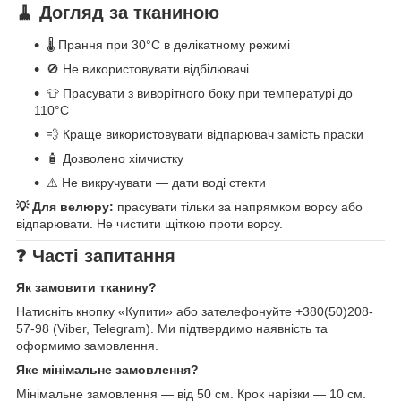
🧹 Догляд за тканиною
🌡️ Прання при 30°C в делікатному режимі
🚫 Не використовувати відбілювачі
👕 Прасувати з виворітного боку при температурі до
110°C
💨 Краще використовувати відпарювач замість праски
🧴 Дозволено хімчистку
⚠️ Не викручувати — дати воді стекти
💡 Для велюру:
прасувати тільки за напрямком ворсу або
відпарювати. Не чистити щіткою проти ворсу.
❓ Часті запитання
Як замовити тканину?
Натисніть кнопку «Купити» або зателефонуйте +380(50)208-
57-98 (Viber, Telegram). Ми підтвердимо наявність та
оформимо замовлення.
Яке мінімальне замовлення?
Мінімальне замовлення — від 50 см. Крок нарізки — 10 см.