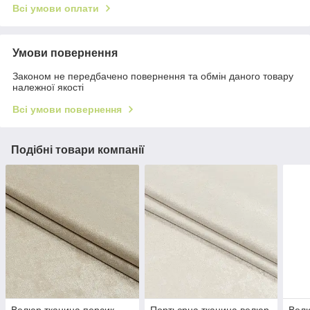
Всі умови оплати
Умови повернення
Законом не передбачено повернення та обмін даного товару
належної якості
Всі умови повернення
Подібні товари компанії
Велюр тканина персик
Портьєрна тканина велюр
Вел