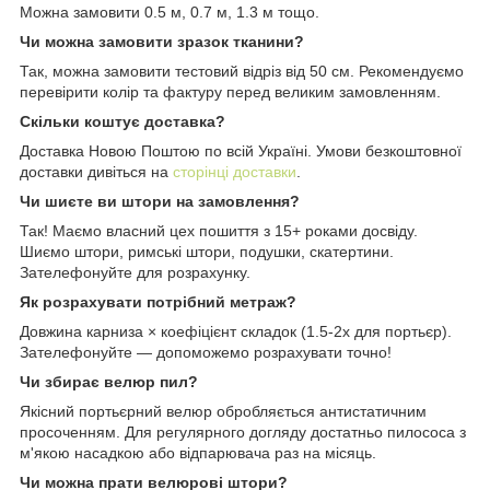
Можна замовити 0.5 м, 0.7 м, 1.3 м тощо.
Чи можна замовити зразок тканини?
Так, можна замовити тестовий відріз від 50 см. Рекомендуємо
перевірити колір та фактуру перед великим замовленням.
Скільки коштує доставка?
Доставка Новою Поштою по всій Україні. Умови безкоштовної
доставки дивіться на
сторінці доставки
.
Чи шиєте ви штори на замовлення?
Так! Маємо власний цех пошиття з 15+ роками досвіду.
Шиємо штори, римські штори, подушки, скатертини.
Зателефонуйте для розрахунку.
Як розрахувати потрібний метраж?
Довжина карниза × коефіцієнт складок (1.5-2x для портьєр).
Зателефонуйте — допоможемо розрахувати точно!
Чи збирає велюр пил?
Якісний портьєрний велюр обробляється антистатичним
просоченням. Для регулярного догляду достатньо пилососа з
м'якою насадкою або відпарювача раз на місяць.
Чи можна прати велюрові штори?