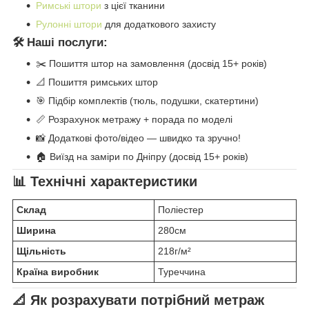
Римські штори
з цієї тканини
Рулонні штори
для додаткового захисту
🛠️ Наші послуги:
✂️ Пошиття штор на замовлення (досвід 15+ років)
📐 Пошиття римських штор
🎯 Підбір комплектів (тюль, подушки, скатертини)
📏 Розрахунок метражу + порада по моделі
📸 Додаткові фото/відео — швидко та зручно!
🏠 Виїзд на заміри по Дніпру (досвід 15+ років)
📊 Технічні характеристики
Склад
Поліестер
Ширина
280см
Щільність
218г/м²
Країна виробник
Туреччина
📐 Як розрахувати потрібний метраж