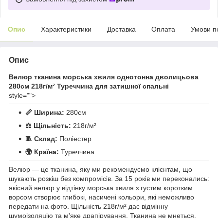
Опис
Характеристики
Доставка
Оплата
Умови п
Опис
Велюр тканина морська хвиля однотонна дволицьова
280см 218г/м² Туреччина для затишної спальні
style="">
📏 Ширина:
280см
⚖️ Щільність:
218г/м²
🧵 Склад:
Поліестер
🌍 Країна:
Туреччина
Велюр — це тканина, яку ми рекомендуємо клієнтам, що
шукають розкіш без компромісів. За 15 років ми переконались:
якісний велюр у відтінку морська хвиля з густим коротким
ворсом створює глибокі, насичені кольори, які неможливо
передати на фото. Щільність 218г/м² дає відмінну
шумоізоляцію та м'яке драпірування. Тканина не мнеться,