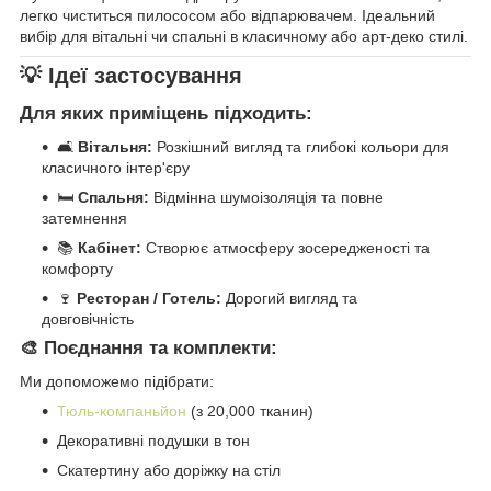
легко чиститься пилососом або відпарювачем. Ідеальний
вибір для вітальні чи спальні в класичному або арт-деко стилі.
💡 Ідеї застосування
Для яких приміщень підходить:
🛋️
Вітальня:
Розкішний вигляд та глибокі кольори для
класичного інтер'єру
🛏️
Спальня:
Відмінна шумоізоляція та повне
затемнення
📚
Кабінет:
Створює атмосферу зосередженості та
комфорту
🍷
Ресторан / Готель:
Дорогий вигляд та
довговічність
🎨 Поєднання та комплекти:
Ми допоможемо підібрати:
Тюль-компаньйон
(з 20,000 тканин)
Декоративні подушки в тон
Скатертину або доріжку на стіл