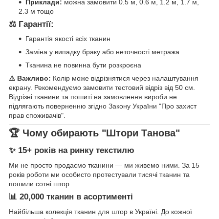
Приклади:
можна замовити 0.5 м, 0.6 м, 1.2 м, 1.7 м,
2.3 м тощо
⚖️ Гарантії:
Гарантія якості всіх тканин
Заміна у випадку браку або неточності метража
Тканина не повинна бути розкроєна
⚠️ Важливо:
Колір може відрізнятися через налаштування
екрану. Рекомендуємо замовити тестовий відріз від 50 см.
Відрізні тканини та пошиті на замовлення вироби не
підлягають поверненню згідно Закону України "Про захист
прав споживачів".
🏆 Чому обирають "Штори Танова"
✨ 15+ років на ринку текстилю
Ми не просто продаємо тканини — ми живемо ними. За 15
років роботи ми особисто протестували тисячі тканин та
пошили сотні штор.
📊 20,000 тканин в асортименті
Найбільша колекція тканин для штор в Україні. До кожної