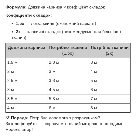
Формула:
Довжина карниза × коефіцієнт складок
Коефіцієнти складок:
1.5x
— легка хвиля (економний варіант)
2x
— класичні складки (рекомендуємо для більшості
тканин)
Довжина карниза
Потрібно тканини
Потрібно тканини
(1.5x)
(2x)
1.5 м
2.3 м
3 м
2 м
3 м
4 м
2.5 м
3.8 м
5 м
3 м
4.5 м
6 м
3.5 м
5.3 м
7 м
4 м
6 м
8 м
💡 Порада:
Потрібна допомога з розрахунком?
Зателефонуйте — підрахуємо точний метраж та порадимо
модель штор!