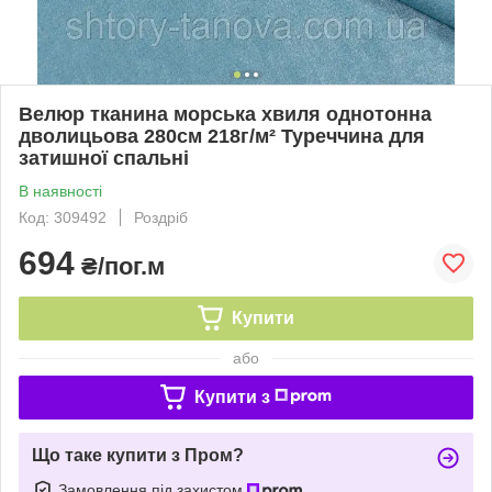
Велюр тканина морська хвиля однотонна
дволицьова 280см 218г/м² Туреччина для
затишної спальні
В наявності
Код: 309492
Роздріб
694
₴/пог.м
Купити
або
Купити з
Що таке купити з Пром?
Замовлення під захистом