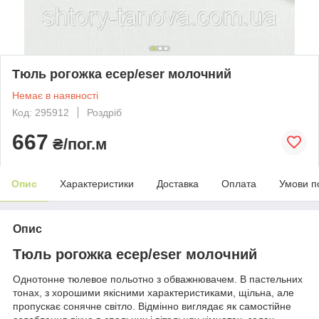
Тюль рогожка есер/eser молочний
Немає в наявності
Код: 295912
Роздріб
667
₴/пог.м
Опис
Характеристики
Доставка
Оплата
Умови п
Опис
Тюль рогожка есер/eser молочний
Однотонне тюлевое польотно з обважнювачем. В пастельних
тонах, з хорошими якісними характеристиками, щільна, але
пропускає сонячне світло. Відмінно виглядає як самостійне