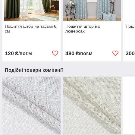
Пошиття штор на тасьмі 6
Пошиття штор на
Поши
см
люверсах
120
480
300
₴/пог.м
₴/пог.м
Подібні товари компанії