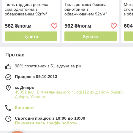
Тюль гардина рогожка
Тюль рогожка бежева
Метр
сіра однотонна з
однотонна з
слон
обважнювачем 92г/м²
обважнювачем 92г/м²
з об
Туреччина під
Туреччина для сучасного
для 
натуральний льон
інтер'єру
562
562
604
₴/пог.м
₴/пог.м
Купити
Купити
Про нас
98% позитивних з 51 відгука за рік
Працює з 09.10.2013
м. Дніпро
49051 вул. Б.Хмельницького 4, оф112 вхід збоку будівлі,
Дніпро, Україна
Контакти
Сьогодні працює з 10:00 до 18:00
Показати весь графік роботи