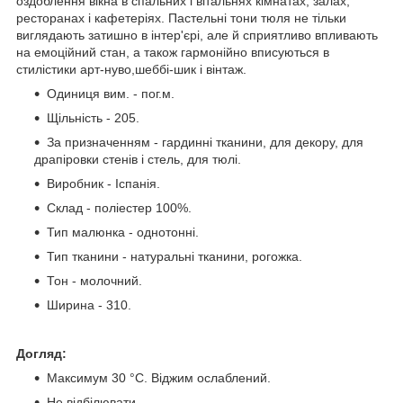
оздоблення вікна в спальних і вітальнях кімнатах, залах,
ресторанах і кафетеріях. Пастельні тони тюля не тільки
виглядають затишно в інтер'єрі, але й сприятливо впливають
на емоційний стан, а також гармонійно вписуються в
стилістики арт-нуво,шеббі-шик і вінтаж.
Одиниця вим. - пог.м.
Щільність - 205.
За призначенням - гардинні тканини, для декору, для
драпіровки стенів і стель, для тюлі.
Виробник - Іспанія.
Склад - поліестер 100%.
Тип малюнка - однотонні.
Тип тканини - натуральні тканини, рогожка.
Тон - молочний.
Ширина - 310.
Догляд:
Максимум 30 °C. Віджим ослаблений.
Не відбілювати.