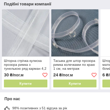
Подібні товари компанії
Шторна стрічка кулиска
Тасьма для штор прозора
Штор
прозора римка з
римка колечками по краю
мато
тунелькою ряд карман 4,2
1 см, на метраж
біли
см, на карниз
30
24
6
₴/пог.м
₴/пог.м
₴/
Купити
Купити
Про нас
98% позитивних з 51 відгука за рік