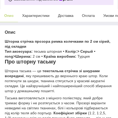
Опис
Характеристики
Доставка
Оплата
Умови п
Опис
Шторна стрічка прозора римка колечками по 2 см сірий,
під складки
Тип аксесуара:
тесьма шторная •
Колір:> Серый •
rong>Ширина:
2 см •
Країна виробник:
Турция
Про шторну тасьму
Шторна тасьма — це
текстильна стрічка зі шнурами
всередині
, яку пришивають до верхнього краю штор. Коли
потягнути за шнури, тканина стягується у красиві акуратні
складки. Це найзручніший і найпоширеніший спосіб збирання
штор у домашньому пошитті.
Тасьма виготовляється з міцного поліестеру, який добре
тримає форму і не розтягується з часом. Прозорі варіанти
невидимі на світлих тканинах, білі і кольорові підбираються
під колір тюля або портьєр.
Коефіцієнт збірки
(1:2, 1:2,5,