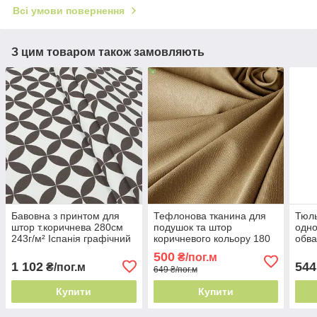
Всі умови повернення
З цим товаром також замовляють
Бавовна з принтом для
Тефлонова тканина для
Тюль
штор т.коричнева 280см
подушок та штор
одно
243г/м² Іспанія графічний
коричневого кольору 180
обва
принт
см Туреччина - легке
Туре
500
₴/пог.м
прання
пра
1 102
544
₴/пог.м
649 ₴/пог.м
Купити
Купити