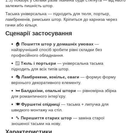
1:3) показує у скільки разів тканина буде стягнута — від нього
залежить пишність штор.
Тасьма універсальна — підходить для тюля, портьєр,
ламбрекенів, римських штор. Кріпиться до карниза через
гачки або кільця.
Сценарії застосування
🏠
Пошиття штор у домашніх умовах
—
найзручніший спосіб зробити рівні складки без
професійного обладнання.
🪟
Тюль і портьєри
— універсальна тасьма
підходить для всіх типів штор.
🎭
Ламбрекени, кокільє, сваги
— формує форму
верхнього декоративного елементу.
🛏️
Балдахіни, спальні штори
— рівномірна збірка
для романтичного інтер'єру.
🍽️
Фуршетні спідниці
— тасьма + липучка для
швидкого монтажу на стіл.
🔧
Перешиття старих штор
— заміна старої
зношеної тасьми на нову.
Характеристики