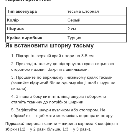
Тип аксесуара
тесьма шторная
Колір
Серый
Ширина
2 см
Країна виробник
Турция
Як встановити шторну тасьму
Підгорніть верхній край штори на 3-5 см.
Прикладіть тасьму до підгорнутого краю лицьовою
стороною назовні. Закріпіть шпильками.
Прошийте по верхньому і нижньому краях тасьми
(зашийте відкритий бік на одному кінці, щоб шнури не
випали).
З іншого боку витягніть кінці шнурів і обережно
стягніть тканину до потрібної ширини.
Зафіксуйте шнури вузликом або стопором. Не
обрізайте — щоб мати можливість перепрати штору.
Підказка:
ширина тканини = ширина карниза × коефіцієнт
збірки (1:2 = у 2 рази більше, 1:3 = у 3 рази).