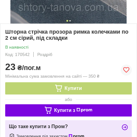
Шторна стрічка прозора римка колечками по
2 см сірий, під складки
В наявності
Код: 170542
Роздріб
23
₴/пог.м
Мінімальна сума замовлення на сайті — 350 ₴
Купити
або
Купити з
Що таке купити з Пром?
Замовлення під захистом