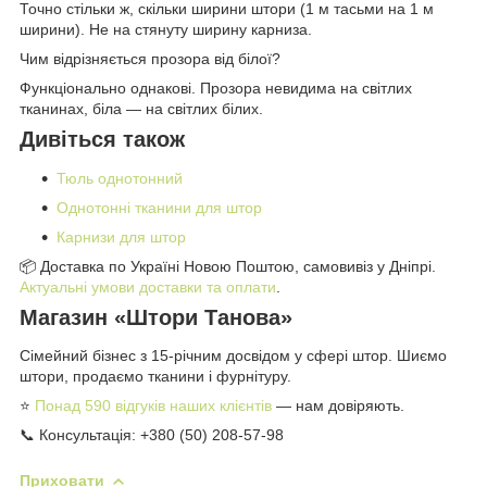
Точно стільки ж, скільки ширини штори (1 м тасьми на 1 м
ширини). Не на стянуту ширину карниза.
Чим відрізняється прозора від білої?
Функціонально однакові. Прозора невидима на світлих
тканинах, біла — на світлих білих.
Дивіться також
Тюль однотонний
Однотонні тканини для штор
Карнизи для штор
📦 Доставка по Україні Новою Поштою, самовивіз у Дніпрі.
Актуальні умови доставки та оплати
.
Магазин «Штори Танова»
Сімейний бізнес з 15-річним досвідом у сфері штор. Шиємо
штори, продаємо тканини і фурнітуру.
⭐
Понад 590 відгуків наших клієнтів
— нам довіряють.
📞 Консультація: +380 (50) 208-57-98
Приховати