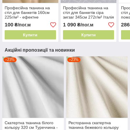
Професійна тканина на
Професійна тканина на
Проф
стіл для банкетів 160см
стіл для банкетів сіра
стіл
225г/м² - ефектне
зигзаг 345см 272г/м² Італія
пома
драпірування
- екологічно чисто
м² І
100
1 090
286
₴/пог.м
₴/пог.м
текс
Купити
Купити
Акційні пропозиції та новинки
–23%
–23%
Скатертна тканина білого
Ресторанна скатертна
кольору 320 см Туреччина -
тканина бежевого кольору