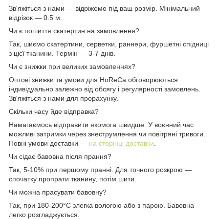
Зв'яжіться з нами — відріжемо під ваш розмір. Мінімальний
відрізок — 0.5 м.
Чи є пошиття скатертин на замовлення?
Так, шиємо скатертини, серветки, раннери, фуршетні спідниці
з цієї тканини. Термін — 3-7 днів.
Чи є знижки при великих замовленнях?
Оптові знижки та умови для HoReCa обговорюються
індивідуально залежно від обсягу і регулярності замовлень.
Зв'яжіться з нами для прорахунку.
Скільки часу йде відправка?
Намагаємось відправити якомога швидше. У воєнний час
можливі затримки через знеструмлення чи повітряні тривоги.
Повні умови доставки —
на сторінці доставки
.
Чи сідає бавовна після прання?
Так, 5-10% при першому пранні. Для точного розкрою —
спочатку пропрати тканину, потім шити.
Чи можна прасувати бавовну?
Так, при 180-200°C злегка вологою або з парою. Бавовна
легко розгладжується.