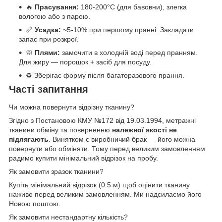
🔥
Прасування:
180-200°C (для бавовни), злегка
вологою або з парою.
📏
Усадка:
~5-10% при першому пранні. Закладати
запас при розкрої.
🧼
Плями:
замочити в холодній воді перед пранням.
Для жиру — порошок + засіб для посуду.
♻️ Зберігає форму після багаторазового прання.
Часті запитання
Чи можна повернути відрізну тканину?
Згідно з Постановою КМУ №172 від 19.03.1994, метражні
тканини обміну та поверненню
належної якості не
підлягають
. Винятком є виробничий брак — його можна
повернути або обміняти. Тому перед великим замовленням
радимо купити мінімальний відрізок на пробу.
Як замовити зразок тканини?
Купіть мінімальний відрізок (0.5 м) щоб оцінити тканину
наживо перед великим замовленням. Ми надсилаємо його
Новою поштою.
Як замовити нестандартну кількість?