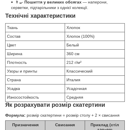
👨🍳
Пошиття у великих обсягах
— наперони,
серветки, підтарільники з однієї колекції.
Технічні характеристики
Ткань
Хлопок
Состав
Хлопок (100%)
Цвет
Белый
Ширина
360 см
Плотность
212 г/м²
Узоры и принты
Классический
Страна
Италия
Усадка
Усадочная
Износостойкость
Средняя
Як розрахувати розмір скатертини
Формула:
розмір скатертини = розмір столу + 2 × свисання
Призначення
Свисання
Приклад (стіл