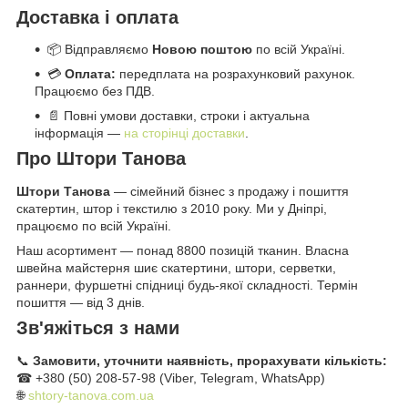
Доставка і оплата
📦 Відправляємо
Новою поштою
по всій Україні.
💳
Оплата:
передплата на розрахунковий рахунок.
Працюємо без ПДВ.
📄 Повні умови доставки, строки і актуальна
інформація —
на сторінці доставки
.
Про Штори Танова
Штори Танова
— сімейний бізнес з продажу і пошиття
скатертин, штор і текстилю з 2010 року. Ми у Дніпрі,
працюємо по всій Україні.
Наш асортимент — понад 8800 позицій тканин. Власна
швейна майстерня шиє скатертини, штори, серветки,
раннери, фуршетні спідниці будь-якої складності. Термін
пошиття — від 3 днів.
Зв'яжіться з нами
📞
Замовити, уточнити наявність, прорахувати кількість:
☎ +380 (50) 208-57-98 (Viber, Telegram, WhatsApp)
🌐
shtory-tanova.com.ua