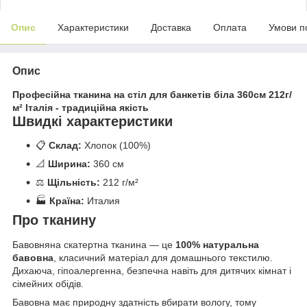
Опис
Характеристики
Доставка
Оплата
Умови п
Опис
Професійна тканина на стіл для банкетів біла 360см 212г/
м² Італія - традиційна якість
Швидкі характеристики
📋
Склад:
Хлопок (100%)
📐
Ширина:
360 см
⚖️
Щільність:
212 г/м²
🏭
Країна:
Италия
Про тканину
Бавовняна скатертна тканина — це
100% натуральна
бавовна
, класичний матеріал для домашнього текстилю.
Дихаюча, гіпоалергенна, безпечна навіть для дитячих кімнат і
сімейних обідів.
Бавовна має природну здатність вбирати вологу, тому