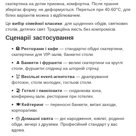
скатертина на дотик приємна, комфортна. Після прання
зберігає форму, не деформується. Переться при 40-60°C, для
білих варіантів можна з відбілювачем.
Це
вибір сімейної класики
: для щоденних обідів, святкових
столів, дитячих свят. Традиційна якість без компромісів.
Сценарії застосування
🏨
Ресторани і кафе
— стандартні обідні скатертини,
скатертини для VIP-залів, банкетні столи.
🎩
Банкети і фуршети
— великі скатертини на круглі
столи, фуршетні спідниці на шторній стрічці.
💒
Весільні event-агентства
— драпірування
фотозон, столи молодих, гостьові столи.
🏖️
Готелі і пансіонати
— сніданкова зона,
конференц-зали, ресторани при готелях.
🍽️
Кейтеринг
— переносні банкети, виїзні заходи,
корпоративи.
🎂
Домашні свята
— дні народження, ювілеї, родинні
обіди, вечері з друзями. Професійний стандарт у вас
вдома.