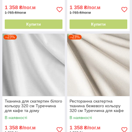
1 358
1 358
₴/пог.м
₴/пог.м
1 765 ₴/пог.м
1 765 ₴/пог.м
Купити
Купити
–23%
–23%
Тканина для скатертин білого
Ресторанна скатертна
кольору 320 см Туреччина
тканина бежевого кольору
для кафе та дому
320 см Туреччина для кафе
та дому
В наявності
В наявності
1 358
1 358
₴/пог.м
₴/пог.м