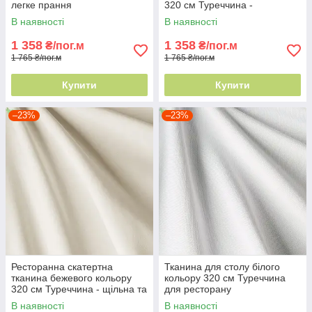
легке прання
320 см Туреччина -
зносостійка
В наявності
В наявності
1 358
1 358
₴/пог.м
₴/пог.м
1 765 ₴/пог.м
1 765 ₴/пог.м
Купити
Купити
–23%
–23%
Ресторанна скатертна
Тканина для столу білого
тканина бежевого кольору
кольору 320 см Туреччина
320 см Туреччина - щільна та
для ресторану
міцна
В наявності
В наявності