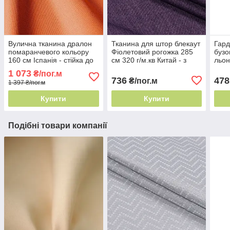
Вулична тканина дралон
Тканина для штор блекаут
Гард
помаранчевого кольору
Фіолетовий рогожка 285
бузо
160 см Іспанія - стійка до
см 320 г/м.кв Китай - з
льон
плісняви
доставкою по Україні
нату
1 073
₴/пог.м
вікні
736
478
₴/пог.м
1 397 ₴/пог.м
Купити
Купити
Подібні товари компанії