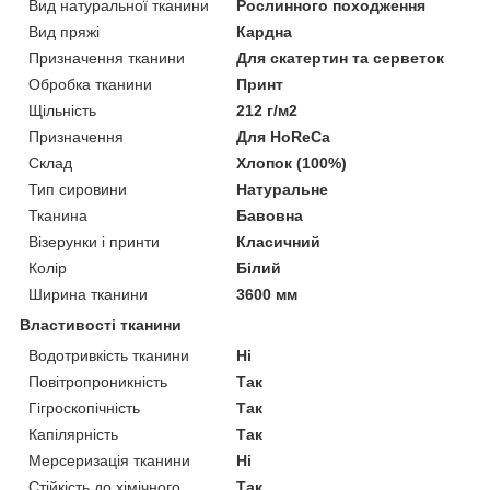
Вид натуральної тканини
Рослинного походження
Вид пряжі
Кардна
Призначення тканини
Для скатертин та серветок
Обробка тканини
Принт
Щільність
212 г/м2
Призначення
Для HoReCa
Склад
Хлопок (100%)
Тип сировини
Натуральне
Тканина
Бавовна
Візерунки і принти
Класичний
Колір
Білий
Ширина тканини
3600 мм
Властивості тканини
Водотривкість тканини
Ні
Повітропроникність
Так
Гігроскопічність
Так
Капілярність
Так
Мерсеризація тканини
Ні
Стійкість до хімічного
Так