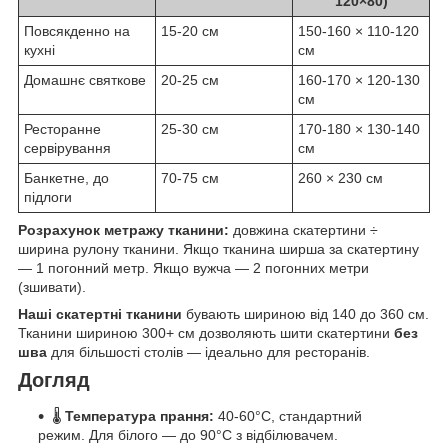
120×80)
Повсякденно на
15-20 см
150-160 × 110-120
кухні
см
Домашнє святкове
20-25 см
160-170 × 120-130
см
Ресторанне
25-30 см
170-180 × 130-140
сервірування
см
Банкетне, до
70-75 см
260 × 230 см
підлоги
Розрахунок метражу тканини:
довжина скатертини ÷
ширина рулону тканини. Якщо тканина ширша за скатертину
— 1 погонний метр. Якщо вужча — 2 погонних метри
(зшивати).
Наші скатертні тканини
бувають шириною від 140 до 360 см.
Тканини шириною 300+ см дозволяють шити скатертини
без
шва
для більшості столів — ідеально для ресторанів.
Догляд
🌡️
Температура прання:
40-60°C, стандартний
режим. Для білого — до 90°C з відбілювачем.