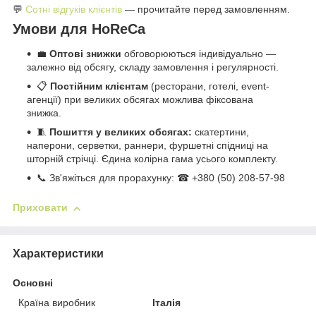
💬
Сотні відгуків клієнтів
— прочитайте перед замовленням.
Умови для HoReCa
💼
Оптові знижки
обговорюються індивідуально —
залежно від обсягу, складу замовлення і регулярності.
📋
Постійним клієнтам
(ресторани, готелі, event-
агенції) при великих обсягах можлива фіксована
знижка.
🧵
Пошиття у великих обсягах:
скатертини,
наперони, серветки, раннери, фуршетні спідниці на
шторній стрічці. Єдина колірна гама усього комплекту.
📞 Зв'яжіться для прорахунку: ☎ +380 (50) 208-57-98
Приховати
Характеристики
Основні
Країна виробник
Італія