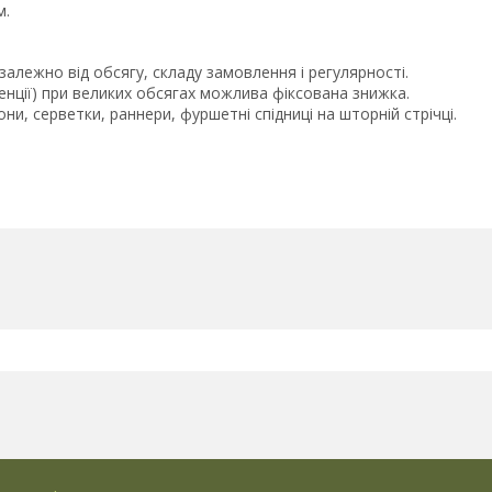
м.
лежно від обсягу, складу замовлення і регулярності.
генції) при великих обсягах можлива фіксована знижка.
ни, серветки, раннери, фуршетні спідниці на шторній стрічці.