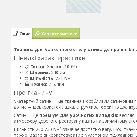
Опис
Характеристики
Тканина для банкетного столу стійка до прання біла
Швидкі характеристики
📋
Склад:
Хлопок (100%)
📐
Ширина:
340 см
⚖️
Щільність:
221 г/м²
🏭
Країна:
Италия
Про тканину
Скатертний сатин — це тканина з особливим сатиновим п
дотик — шовковисто-гладка, струмлива, ефектно драпіруєт
Сатин — це
преміум для урочистих випадків
: весілля
атмосферу дорогого ресторану навіть на звичайному стол
Щільність 200-230 г/м² означає достатню вагу, щоб тканин
парою. Варто використовувати з мулетоном-підкладкою, 