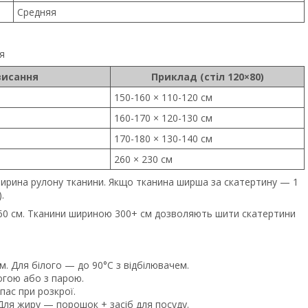
Средняя
я
висання
Приклад (стіл 120×80)
150-160 × 110-120 см
160-170 × 120-130 см
170-180 × 130-140 см
260 × 230 см
ирина рулону тканини. Якщо тканина ширша за скатертину — 1
.
60 см. Тканини шириною 300+ см дозволяють шити скатертини
. Для білого — до 90°C з відбілювачем.
огою або з парою.
пас при розкрої.
Для жиру — порошок + засіб для посуду.