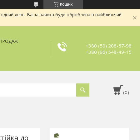
Кошик
хідний день. Ваша заявка буде оброблена в найближчий
ЗПРОДАЖ
+380 (50) 208-57-98
+380 (96) 548-49-15
тійка до