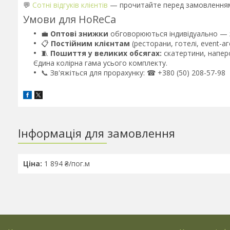
💬
Сотні відгуків клієнтів
— прочитайте перед замовлення
Умови для HoReCa
💼
Оптові знижки
обговорюються індивідуально — за
📋
Постійним клієнтам
(ресторани, готелі, event-а
🧵
Пошиття у великих обсягах:
скатертини, наперо
Єдина колірна гама усього комплекту.
📞 Зв'яжіться для прорахунку: ☎ +380 (50) 208-57-98
Інформація для замовлення
Ціна:
1 894 ₴/пог.м