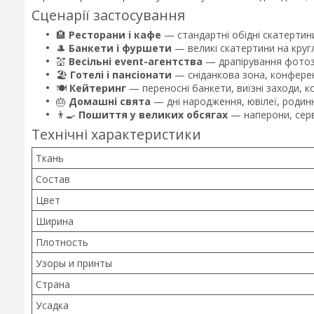
Сценарії застосування
🏨
Ресторани і кафе
— стандартні обідні скатертини
🎩
Банкети і фуршети
— великі скатертини на круглі
💒
Весільні event-агентства
— драпірування фотозо
🏖️
Готелі і пансіонати
— сніданкова зона, конферен
🍽️
Кейтеринг
— переносні банкети, виїзні заходи, к
🎂
Домашні свята
— дні народження, ювілеї, родинн
👨🍳
Пошиття у великих обсягах
— наперони, серве
Технічні характеристики
Ткань
Состав
Цвет
Ширина
Плотность
Узоры и принты
Страна
Усадка