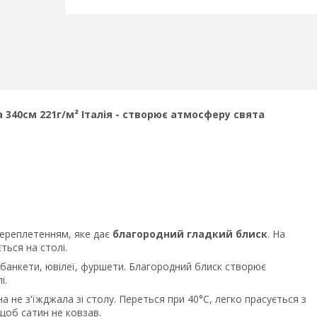
 340см 221г/м² Італія - створює атмосферу свята
ереплетенням, яке дає
благородний гладкий блиск
. На
ься на столі.
, банкети, ювілеї, фуршети. Благородний блиск створює
і.
а не з'їжджала зі столу. Переться при 40°C, легко прасується з
щоб сатин не ковзав.