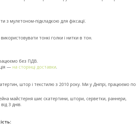
и з мулетоном-підкладкою для фіксації.
використовувати тонкі голки і нитки в тон.
Працюємо без ПДВ.
ація —
на сторінці доставки
.
атертин, штор і текстилю з 2010 року. Ми у Дніпрі, працюємо по
йна майстерня шиє скатертини, штори, серветки, раннери,
ід 3 днів.
ість: