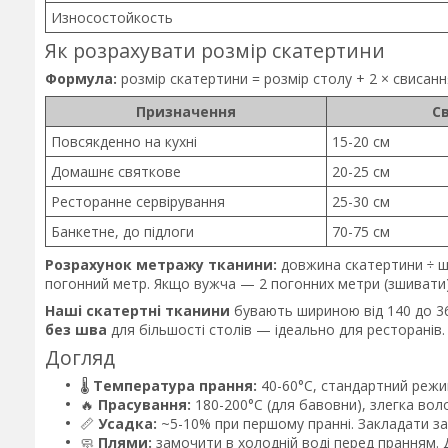
Износостойкость
Як розрахувати розмір скатертини
Формула:
розмір скатертини = розмір столу + 2 × свисанн
Призначення
С
Повсякденно на кухні
15-20 см
Домашнє святкове
20-25 см
Ресторанне сервірування
25-30 см
Банкетне, до підлоги
70-75 см
Розрахунок метражу тканини:
довжина скатертини ÷ ш
погонний метр. Якщо вужча — 2 погонних метри (зшивати)
Наші скатертні тканини
бувають шириною від 140 до 3
без шва
для більшості столів — ідеально для ресторанів.
Догляд
🌡️
Температура прання:
40-60°C, стандартний режим
🔥
Прасування:
180-200°C (для бавовни), злегка вол
📏
Усадка:
~5-10% при першому пранні. Закладати за
🧼
Плями:
замочити в холодній воді перед пранням. 