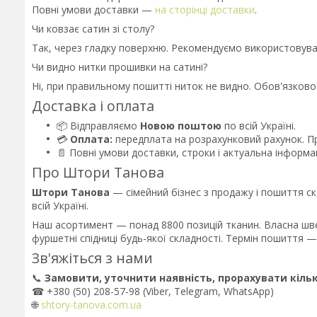
Повні умови доставки —
на сторінці доставки
.
Чи ковзає сатин зі столу?
Так, через гладку поверхню. Рекомендуємо використовуват
Чи видно нитки прошивки на сатині?
Ні, при правильному пошитті ниток не видно. Обов'язково 
Доставка і оплата
📦 Відправляємо
Новою поштою
по всій Україні.
💳
Оплата:
передплата на розрахунковий рахунок. 
📄 Повні умови доставки, строки і актуальна інформ
Про Штори Танова
Штори Танова
— сімейний бізнес з продажу і пошиття ск
всій Україні.
Наш асортимент — понад 8800 позицій тканин. Власна шве
фуршетні спідниці будь-якої складності. Термін пошиття — в
Зв'яжіться з нами
📞
Замовити, уточнити наявність, прорахувати кільк
☎ +380 (50) 208-57-98 (Viber, Telegram, WhatsApp)
🌐
shtory-tanova.com.ua