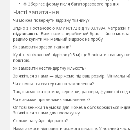
♻️ Зберігає форму після багаторазового прання.
Часті запитання
Чи можна повернути відрізну тканину?
Згідно з Постановою КМУ №172 від 19.03.1994, метражні 
підлягають
. Винятком є виробничий брак — його можна
радимо купити мінімальний відрізок на пробу.
Як замовити зразок тканини?
Купіть мінімальний відрізок (0.5 м) щоб оцінити тканин
поштою.
Як замовити нестандартну кількість?
Зв'яжіться з нами — відріжемо під ваш розмір. Мінімальний
Чи є пошиття скатертин на замовлення?
Так, шиємо скатертини, серветки, раннери, фуршетні спідниц
Чи є знижки при великих замовленнях?
Оптові знижки та умови для HoReCa обговорюються індиві
Зв'яжіться з нами для прорахунку.
Скільки часу йде відправка?
Намагаємось відправити якомога швидше. У воєнний час м