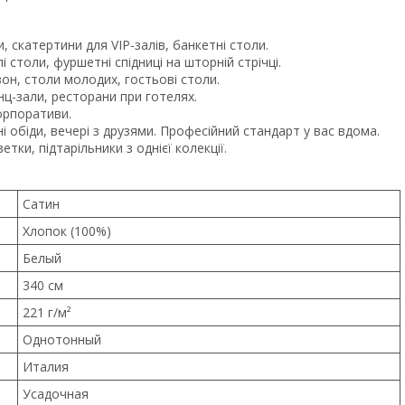
, скатертини для VIP-залів, банкетні столи.
 столи, фуршетні спідниці на шторній стрічці.
н, столи молодих, гостьові столи.
ц-зали, ресторани при готелях.
орпоративи.
і обіди, вечері з друзями. Професійний стандарт у вас вдома.
тки, підтарільники з однієї колекції.
Сатин
Хлопок (100%)
Белый
340 см
221 г/м²
Однотонный
Италия
Усадочная