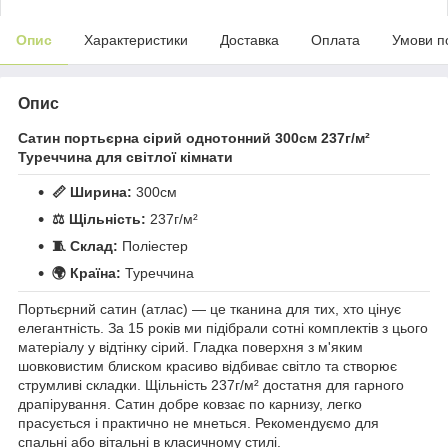
Опис
Характеристики
Доставка
Оплата
Умови п
Опис
Сатин портьєрна сірий однотонний 300см 237г/м²
Туреччина для світлої кімнати
📏 Ширина:
300см
⚖️ Щільність:
237г/м²
🧵 Склад:
Поліестер
🌍 Країна:
Туреччина
Портьєрний сатин (атлас) — це тканина для тих, хто цінує
елегантність. За 15 років ми підібрали сотні комплектів з цього
матеріалу у відтінку сірий. Гладка поверхня з м'яким
шовковистим блиском красиво відбиває світло та створює
струмливі складки. Щільність 237г/м² достатня для гарного
драпірування. Сатин добре ковзає по карнизу, легко
прасується і практично не мнеться. Рекомендуємо для
спальні або вітальні в класичному стилі.