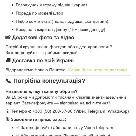
Розрахунок метражу під ваш карниз
Порада по моделі штор
Підбір комплектів (тюль, подушки, скатертини)
Виїзд на заміри по Дніпру (15+ років досвіду)
📸 Додаткові фото та відео
Потрібні крупні плани фактури або відео драпіровки?
Зателефонуйте — зробимо швидко!
🚚 Доставка по всій Україні
Відправляємо Новою Поштою.
Умови безкоштовної доставки
📞 Потрібна консультація?
Не впевнені, яку тканину обрати?
За 15 років ми допомогли тисячам клієнтів знайти ідеальний
варіант. Зателефонуйте — відповімо на всі питання!
📱 Телефон:
+380 (50) 208-57-98 (Viber, Telegram, WhatsApp)
🎯 Замовляйте прямо зараз:
✅ Зателефонуйте або напишіть у Viber/Telegram
✅ Або натисніть кнопку "Купити" на цій сторінці