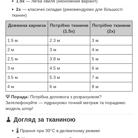
1.5x
— легка хвиля (економний варіант)
2x
— класичні складки (рекомендуємо для більшості
тканин)
Довжина карниза
Потрібно тканини
Потрібно тканини
(1.5x)
(2x)
1.5 м
2.3 м
3 м
2 м
3 м
4 м
2.5 м
3.8 м
5 м
3 м
4.5 м
6 м
3.5 м
5.3 м
7 м
4 м
6 м
8 м
💡 Порада:
Потрібна допомога з розрахунком?
Зателефонуйте — підрахуємо точний метраж та порадимо
модель штор!
🧹 Догляд за тканиною
🌡️ Прання при 30°C в делікатному режимі