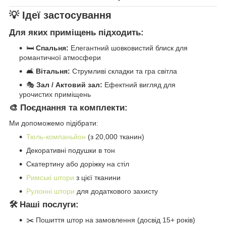
💡 Ідеї застосування
Для яких приміщень підходить:
🛏️
Спальня:
Елегантний шовковистий блиск для
романтичної атмосфери
🛋️
Вітальня:
Струмливі складки та гра світла
🎭
Зал / Актовий зал:
Ефектний вигляд для
урочистих приміщень
🎨 Поєднання та комплекти:
Ми допоможемо підібрати:
Тюль-компаньйон
(з 20,000 тканин)
Декоративні подушки в тон
Скатертину або доріжку на стіл
Римські штори
з цієї тканини
Рулонні штори
для додаткового захисту
🛠️ Наші послуги:
✂️ Пошиття штор на замовлення (досвід 15+ років)