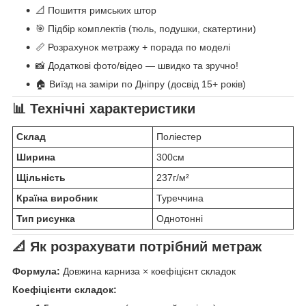
📐 Пошиття римських штор
🎯 Підбір комплектів (тюль, подушки, скатертини)
📏 Розрахунок метражу + порада по моделі
📸 Додаткові фото/відео — швидко та зручно!
🏠 Виїзд на заміри по Дніпру (досвід 15+ років)
📊 Технічні характеристики
Склад
Поліестер
Ширина
300см
Щільність
237г/м²
Країна виробник
Туреччина
Тип рисунка
Однотонні
📐 Як розрахувати потрібний метраж
Формула:
Довжина карниза × коефіцієнт складок
Коефіцієнти складок: