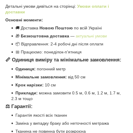
Детальні умови дивіться на сторінці:
Умови оплати і
доставки
Основні моменти:
🚚 Доставка
Новою Поштою
по всій Україні
🎁
Безкоштовна доставка
—
актуальні умови
📦 Відправлення: 2-4 робочі дні після оплати
📅 Працюємо: понеділок-п'ятниця
📏 Одиниця виміру та мінімальне замовлення:
Одиниця:
погонний метр
Мінімальне замовлення:
від 50 см
Крок нарізки:
10 см
Приклади:
можна замовити 0.5 м, 0.6 м, 1.2 м, 1.7 м,
2.3 м тощо
⚖️ Гарантії:
Гарантія якості всіх тканин
Заміна у випадку браку або неточності метража
Тканина не повинна бути розкроєна