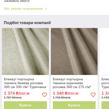
належної якості
Всі умови повернення
Подібні товари компанії
Блекаут портьєрна
Блекаут портьєрна
Блек
тканина бежева рогожка
тканина коричнева
рого
300 см 330 г/м² Туреччина
рогожка 300 см 275 г/м²
Туре
- блекаут максимум
Туреччина - для дитячої
зат
1 374
1 340
1 3
₴/пог.м
₴/пог.м
1 787 ₴/пог.м
1 743 ₴/пог.м
1 743
Купити
Купити