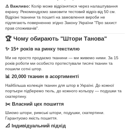
⚠️ Важливо:
Колір може відрізнятися через налаштування
екрану. Рекомендуємо замовити тестовий відріз від 50 см.
Відрізні тканини та пошиті на замовлення вироби не
підлягають поверненню згідно Закону України "Про захист
прав споживачів".
🏆 Чому обирають "Штори Танова"
✨ 15+ років на ринку текстилю
Ми не просто продаємо тканини — ми живемо ними. За 15
років роботи ми особисто протестували тисячі тканин та
пошили сотні штор.
📊 20,000 тканин в асортименті
Найбільша колекція тканин для штор в Україні. До кожної
портьєри підберемо тюль, до кожного кольору — подушки та
скатертину.
✂️ Власний цех пошиття
Шиємо штори, римські штори, подушки, скатертини.
Гарантуємо якість пошиття.
📐 Індивідуальний підхід