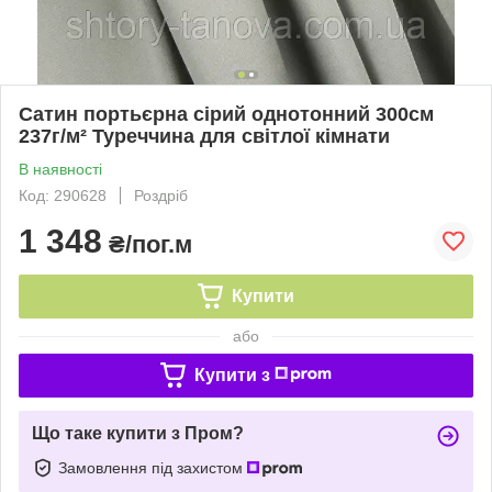
Сатин портьєрна сірий однотонний 300см
237г/м² Туреччина для світлої кімнати
В наявності
Код: 290628
Роздріб
1 348
₴/пог.м
Купити
або
Купити з
Що таке купити з Пром?
Замовлення під захистом