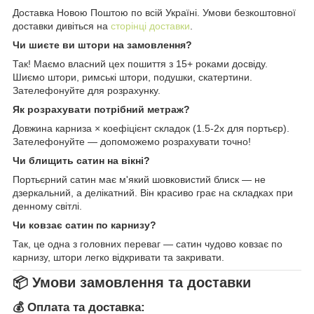
Доставка Новою Поштою по всій Україні. Умови безкоштовної
доставки дивіться на
сторінці доставки
.
Чи шиєте ви штори на замовлення?
Так! Маємо власний цех пошиття з 15+ роками досвіду.
Шиємо штори, римські штори, подушки, скатертини.
Зателефонуйте для розрахунку.
Як розрахувати потрібний метраж?
Довжина карниза × коефіцієнт складок (1.5-2x для портьєр).
Зателефонуйте — допоможемо розрахувати точно!
Чи блищить сатин на вікні?
Портьєрний сатин має м'який шовковистий блиск — не
дзеркальний, а делікатний. Він красиво грає на складках при
денному світлі.
Чи ковзає сатин по карнизу?
Так, це одна з головних переваг — сатин чудово ковзає по
карнизу, штори легко відкривати та закривати.
📦 Умови замовлення та доставки
💰 Оплата та доставка: