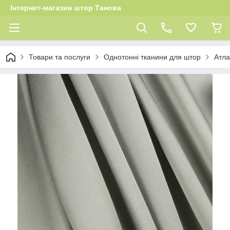
Інтернет-магазин штор Танова
Товари та послуги
Однотонні тканини для штор
Атла