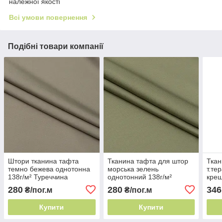
належної якості
Всі умови повернення
Подібні товари компанії
Штори тканина тафта
Тканина тафта для штор
Ткан
темно бежева однотонна
морська зелень
т.те
138г/м² Туреччина
однотонний 138г/м²
креш
портьєра хамелеон
Туреччина портьєра
Туре
280
280
346
₴/пог.м
₴/пог.м
хамелеон
порт
Купити
Купити