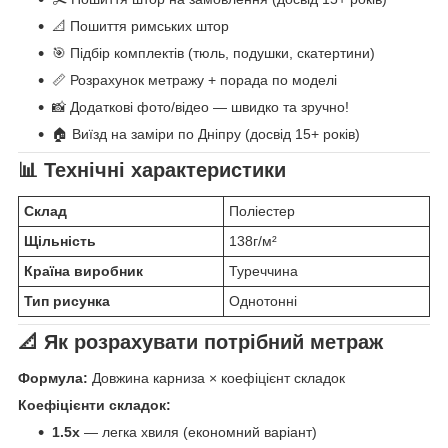
📐 Пошиття римських штор
🎯 Підбір комплектів (тюль, подушки, скатертини)
📏 Розрахунок метражу + порада по моделі
📸 Додаткові фото/відео — швидко та зручно!
🏠 Виїзд на заміри по Дніпру (досвід 15+ років)
📊 Технічні характеристики
Склад
Поліестер
Щільність
138г/м²
Країна виробник
Туреччина
Тип рисунка
Однотонні
📐 Як розрахувати потрібний метраж
Формула:
Довжина карниза × коефіцієнт складок
Коефіцієнти складок:
1.5x
— легка хвиля (економний варіант)