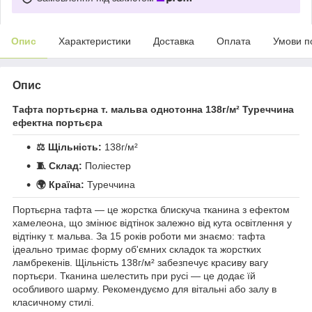
Опис
Характеристики
Доставка
Оплата
Умови п
Опис
Тафта портьєрна т. мальва однотонна 138г/м² Туреччина
ефектна портьєра
⚖️ Щільність:
138г/м²
🧵 Склад:
Поліестер
🌍 Країна:
Туреччина
Портьєрна тафта — це жорстка блискуча тканина з ефектом
хамелеона, що змінює відтінок залежно від кута освітлення у
відтінку т. мальва. За 15 років роботи ми знаємо: тафта
ідеально тримає форму об'ємних складок та жорстких
ламбрекенів. Щільність 138г/м² забезпечує красиву вагу
портьєри. Тканина шелестить при русі — це додає їй
особливого шарму. Рекомендуємо для вітальні або залу в
класичному стилі.