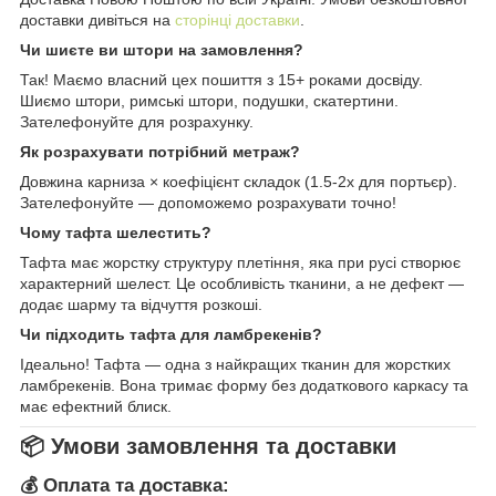
доставки дивіться на
сторінці доставки
.
Чи шиєте ви штори на замовлення?
Так! Маємо власний цех пошиття з 15+ роками досвіду.
Шиємо штори, римські штори, подушки, скатертини.
Зателефонуйте для розрахунку.
Як розрахувати потрібний метраж?
Довжина карниза × коефіцієнт складок (1.5-2x для портьєр).
Зателефонуйте — допоможемо розрахувати точно!
Чому тафта шелестить?
Тафта має жорстку структуру плетіння, яка при русі створює
характерний шелест. Це особливість тканини, а не дефект —
додає шарму та відчуття розкоші.
Чи підходить тафта для ламбрекенів?
Ідеально! Тафта — одна з найкращих тканин для жорстких
ламбрекенів. Вона тримає форму без додаткового каркасу та
має ефектний блиск.
📦 Умови замовлення та доставки
💰 Оплата та доставка: