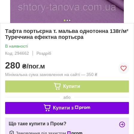
Тафта портьєрна т. мальва однотонна 138г/м²
Туреччина ефектна портьєра
В наявності
Код: 294662
Роздріб
280
₴/пог.м
Мінімальна сума замовлення на сайті — 350 ₴
Купити
або
Купити з
Що таке купити з Пром?
Замовлення під захистом