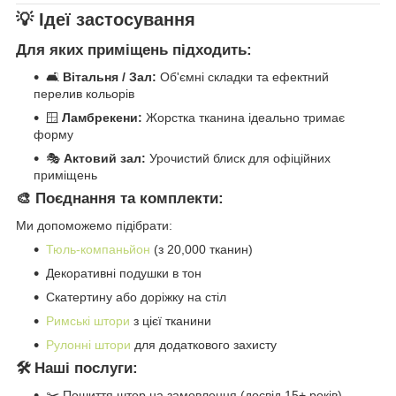
💡 Ідеї застосування
Для яких приміщень підходить:
🛋️
Вітальня / Зал:
Об'ємні складки та ефектний
перелив кольорів
🪟
Ламбрекени:
Жорстка тканина ідеально тримає
форму
🎭
Актовий зал:
Урочистий блиск для офіційних
приміщень
🎨 Поєднання та комплекти:
Ми допоможемо підібрати:
Тюль-компаньйон
(з 20,000 тканин)
Декоративні подушки в тон
Скатертину або доріжку на стіл
Римські штори
з цієї тканини
Рулонні штори
для додаткового захисту
🛠️ Наші послуги:
✂️ Пошиття штор на замовлення (досвід 15+ років)