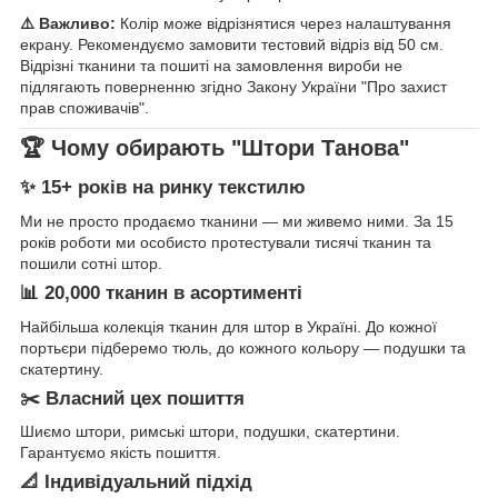
⚠️ Важливо:
Колір може відрізнятися через налаштування
екрану. Рекомендуємо замовити тестовий відріз від 50 см.
Відрізні тканини та пошиті на замовлення вироби не
підлягають поверненню згідно Закону України "Про захист
прав споживачів".
🏆 Чому обирають "Штори Танова"
✨ 15+ років на ринку текстилю
Ми не просто продаємо тканини — ми живемо ними. За 15
років роботи ми особисто протестували тисячі тканин та
пошили сотні штор.
📊 20,000 тканин в асортименті
Найбільша колекція тканин для штор в Україні. До кожної
портьєри підберемо тюль, до кожного кольору — подушки та
скатертину.
✂️ Власний цех пошиття
Шиємо штори, римські штори, подушки, скатертини.
Гарантуємо якість пошиття.
📐 Індивідуальний підхід