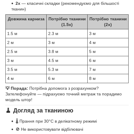
2x
— класичні складки (рекомендуємо для більшості
тканин)
Довжина карниза
Потрібно тканини
Потрібно тканини
(1.5x)
(2x)
1.5 м
2.3 м
3 м
2 м
3 м
4 м
2.5 м
3.8 м
5 м
3 м
4.5 м
6 м
3.5 м
5.3 м
7 м
4 м
6 м
8 м
💡 Порада:
Потрібна допомога з розрахунком?
Зателефонуйте — підрахуємо точний метраж та порадимо
модель штор!
🧹 Догляд за тканиною
🌡️ Прання при 30°C в делікатному режимі
🚫 Не використовувати відбілювачі