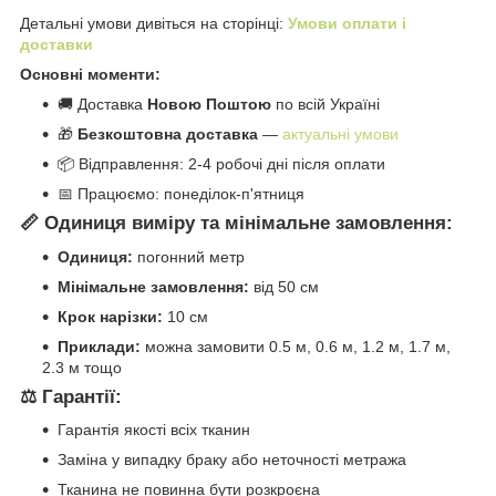
Детальні умови дивіться на сторінці:
Умови оплати і
доставки
Основні моменти:
🚚 Доставка
Новою Поштою
по всій Україні
🎁
Безкоштовна доставка
—
актуальні умови
📦 Відправлення: 2-4 робочі дні після оплати
📅 Працюємо: понеділок-п'ятниця
📏 Одиниця виміру та мінімальне замовлення:
Одиниця:
погонний метр
Мінімальне замовлення:
від 50 см
Крок нарізки:
10 см
Приклади:
можна замовити 0.5 м, 0.6 м, 1.2 м, 1.7 м,
2.3 м тощо
⚖️ Гарантії:
Гарантія якості всіх тканин
Заміна у випадку браку або неточності метража
Тканина не повинна бути розкроєна