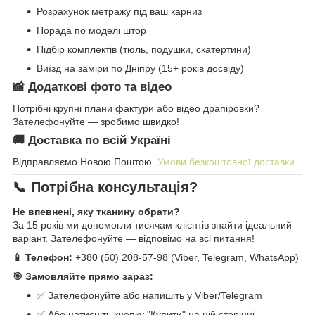
Розрахунок метражу під ваш карниз
Порада по моделі штор
Підбір комплектів (тюль, подушки, скатертини)
Виїзд на заміри по Дніпру (15+ років досвіду)
📸 Додаткові фото та відео
Потрібні крупні плани фактури або відео драпіровки?
Зателефонуйте — зробимо швидко!
🚚 Доставка по всій Україні
Відправляємо Новою Поштою.
Умови безкоштовної доставки
📞 Потрібна консультація?
Не впевнені, яку тканину обрати?
За 15 років ми допомогли тисячам клієнтів знайти ідеальний
варіант. Зателефонуйте — відповімо на всі питання!
📱 Телефон:
+380 (50) 208-57-98 (Viber, Telegram, WhatsApp)
🎯 Замовляйте прямо зараз:
✅ Зателефонуйте або напишіть у Viber/Telegram
✅ Або натисніть кнопку "Купити" на цій сторінці