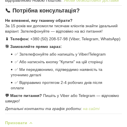
Відправляємо Новою Поштою.
Умови безкоштовної доставки
📞 Потрібна консультація?
Не впевнені, яку тканину обрати?
За 15 років ми допомогли тисячам клієнтів знайти ідеальний
варіант. Зателефонуйте — відповімо на всі питання!
📱 Телефон:
+380 (50) 208-57-98 (Viber, Telegram, WhatsApp)
🎯 Замовляйте прямо зараз:
✅ Зателефонуйте або напишіть у Viber/Telegram
✅ Або натисніть кнопку "Купити" на цій сторінці
✅ Ми передзвонимо, підтвердимо наявність та
уточнимо деталі
✅ Відправимо протягом 2-4 робочих днів після
оплати
💬 Маєте питання?
Пишіть у Viber або Telegram — відповімо
швидко!
Детальні контакти та графік роботи:
на сайті
Приховати