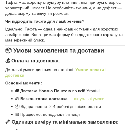
Тафта має жорстку структуру плетіння, яка при русі створює
характерний шелест. Це особливість тканини, а не дефект —
додає шарму та відчуття розкоші.
Чи підходить тафта для ламбрекенів?
Ідеально! Тафта — одна з найкращих тканин для жорстких
ламбрекенів. Вона тримає форму без додаткового каркасу та
має ефектний блиск.
📦 Умови замовлення та доставки
💰 Оплата та доставка:
Детальні умови дивіться на сторінці:
Умови оплати і
доставки
Основні моменти:
🚚 Доставка
Новою Поштою
по всій Україні
🎁
Безкоштовна доставка
—
актуальні умови
📦 Відправлення: 2-4 робочі дні після оплати
📅 Працюємо: понеділок-п'ятниця
📏 Одиниця виміру та мінімальне замовлення: