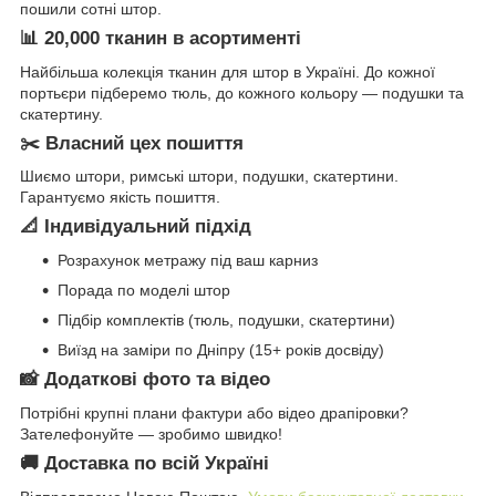
пошили сотні штор.
📊 20,000 тканин в асортименті
Найбільша колекція тканин для штор в Україні. До кожної
портьєри підберемо тюль, до кожного кольору — подушки та
скатертину.
✂️ Власний цех пошиття
Шиємо штори, римські штори, подушки, скатертини.
Гарантуємо якість пошиття.
📐 Індивідуальний підхід
Розрахунок метражу під ваш карниз
Порада по моделі штор
Підбір комплектів (тюль, подушки, скатертини)
Виїзд на заміри по Дніпру (15+ років досвіду)
📸 Додаткові фото та відео
Потрібні крупні плани фактури або відео драпіровки?
Зателефонуйте — зробимо швидко!
🚚 Доставка по всій Україні