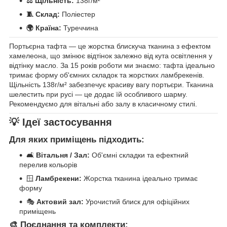
⚖️ Щільність:
138г/м²
🧵 Склад:
Поліестер
🌍 Країна:
Туреччина
Портьєрна тафта — це жорстка блискуча тканина з ефектом
хамелеона, що змінює відтінок залежно від кута освітлення у
відтінку масло. За 15 років роботи ми знаємо: тафта ідеально
тримає форму об'ємних складок та жорстких ламбрекенів.
Щільність 138г/м² забезпечує красиву вагу портьєри. Тканина
шелестить при русі — це додає їй особливого шарму.
Рекомендуємо для вітальні або залу в класичному стилі.
💡 Ідеї застосування
Для яких приміщень підходить:
🛋️
Вітальня / Зал:
Об'ємні складки та ефектний
перелив кольорів
🪟
Ламбрекени:
Жорстка тканина ідеально тримає
форму
🎭
Актовий зал:
Урочистий блиск для офіційних
приміщень
🎨 Поєднання та комплекти: