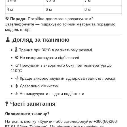
3.5 м
5.3 м
7 м
4 м
6 м
8 м
💡 Порада:
Потрібна допомога з розрахунком?
Зателефонуйте — підрахуємо точний метраж та порадимо
модель штор!
🧹 Догляд за тканиною
🌡️ Прання при 30°C в делікатному режимі
🚫 Не використовувати відбілювачі
👕 Прасувати з виворітного боку при температурі до
110°C
💨 Краще використовувати відпарювач замість праски
🧴 Дозволено хімчистку
⚠️ Не викручувати — дати воді стекти
❓ Часті запитання
Як замовити тканину?
Натисніть кнопку «Купити» або зателефонуйте +380(50)208-
57-98 (Viber, Telegram). Ми підтвердимо наявність та