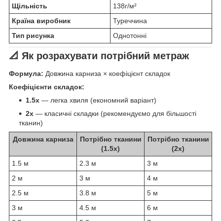
Щільність
138г/м²
Країна виробник
Туреччина
Тип рисунка
Однотонні
📐 Як розрахувати потрібний метраж
Формула:
Довжина карниза × коефіцієнт складок
Коефіцієнти складок:
1.5x
— легка хвиля (економний варіант)
2x
— класичні складки (рекомендуємо для більшості
тканин)
Довжина карниза
Потрібно тканини
Потрібно тканини
(1.5x)
(2x)
1.5 м
2.3 м
3 м
2 м
3 м
4 м
2.5 м
3.8 м
5 м
3 м
4.5 м
6 м