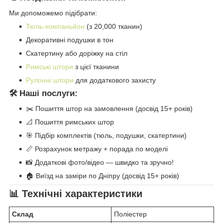
Ми допоможемо підібрати:
Тюль-компаньйон
(з 20,000 тканин)
Декоративні подушки в тон
Скатертину або доріжку на стіл
Римські штори
з цієї тканини
Рулонні штори
для додаткового захисту
🛠️ Наші послуги:
✂️ Пошиття штор на замовлення (досвід 15+ років)
📐 Пошиття римських штор
🎯 Підбір комплектів (тюль, подушки, скатертини)
📏 Розрахунок метражу + порада по моделі
📸 Додаткові фото/відео — швидко та зручно!
🏠 Виїзд на заміри по Дніпру (досвід 15+ років)
📊 Технічні характеристики
Склад
Поліестер