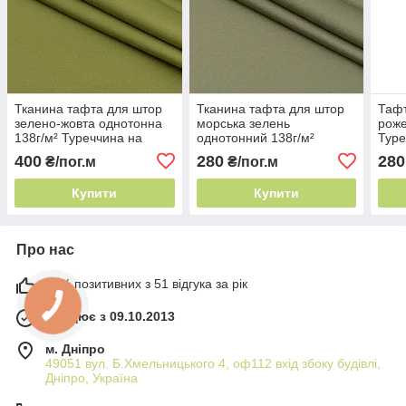
Тканина тафта для штор
Тканина тафта для штор
Тафт
зелено-жовта однотонна
морська зелень
роже
138г/м² Туреччина на
однотонний 138г/м²
Туре
ламбрекени та декор
Туреччина портьєра
фор
400
280
280
₴/пог.м
₴/пог.м
хамелеон
Купити
Купити
Про нас
98% позитивних з 51 відгука за рік
Працює з 09.10.2013
м. Дніпро
49051 вул. Б.Хмельницького 4, оф112 вхід збоку будівлі,
Дніпро, Україна