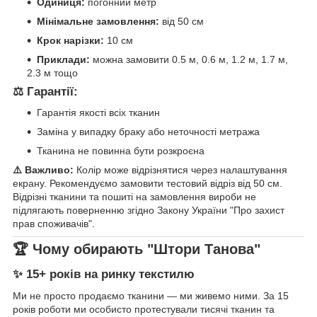
Одиниця:
погонний метр
Мінімальне замовлення:
від 50 см
Крок нарізки:
10 см
Приклади:
можна замовити 0.5 м, 0.6 м, 1.2 м, 1.7 м,
2.3 м тощо
⚖️ Гарантії:
Гарантія якості всіх тканин
Заміна у випадку браку або неточності метража
Тканина не повинна бути розкроєна
⚠️ Важливо:
Колір може відрізнятися через налаштування
екрану. Рекомендуємо замовити тестовий відріз від 50 см.
Відрізні тканини та пошиті на замовлення вироби не
підлягають поверненню згідно Закону України "Про захист
прав споживачів".
🏆 Чому обирають "Штори Танова"
✨ 15+ років на ринку текстилю
Ми не просто продаємо тканини — ми живемо ними. За 15
років роботи ми особисто протестували тисячі тканин та