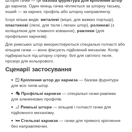
Шторні гачки — це
базова фурнітура для кріплення штор
до карниза. Один кінець гачка чіпляється за шторну тасьму,
інший — за карниз, профіль або шторну направляючу.
Існує кілька видів:
металеві
(міцні, для важких портьєр),
пластикові
(легкі, для тюля і легких штор),
роликові
(з
коліщатком для плавного ковзання),
равлики
(для
профільних карнизів).
Для римських штор використовуються спеціальні голчасті або
кільцеві гачки — вони фіксують підйомний механізм. Колір
підбирається під шторну стрічку: білі для світлого тюля,
прозорі для кольорового.
Сценарії застосування
🪟
Кріплення штор до карниза
— базова фурнітура
для всіх типів штор.
🎭
Профільні карнизи
— спеціальні гачки-равлики
для алюмінієвих профілів.
📐
Римські штори
— кільцеві і голчасті гачки для
підйомного механізму.
🛏️
Стельові карнизи
— гачки для прямого кріплення
без направляючих.