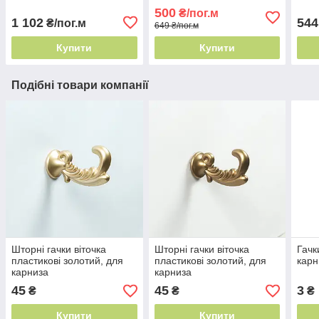
принт
см Туреччина - легке
Туре
500
₴/пог.м
прання
пра
1 102
544
₴/пог.м
649 ₴/пог.м
Купити
Купити
Подібні товари компанії
Шторні гачки віточка
Шторні гачки віточка
Гачк
пластикові золотий, для
пластикові золотий, для
карн
карниза
карниза
45
45
3
₴
₴
₴
Купити
Купити