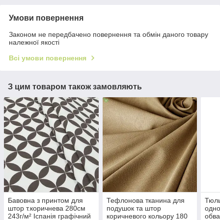
Умови повернення
Законом не передбачено повернення та обмін даного товару
належної якості
Всі умови повернення
З цим товаром також замовляють
Бавовна з принтом для
Тефлонова тканина для
Тюль
штор т.коричнева 280см
подушок та штор
одно
243г/м² Іспанія графічний
коричневого кольору 180
обва