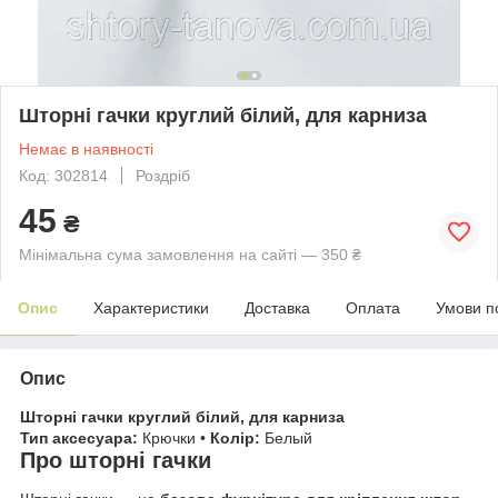
Шторні гачки круглий білий, для карниза
Немає в наявності
Код: 302814
Роздріб
45
₴
Мінімальна сума замовлення на сайті — 350 ₴
Опис
Характеристики
Доставка
Оплата
Умови п
Опис
Шторні гачки круглий білий, для карниза
Тип аксесуара:
Крючки •
Колір:
Белый
Про шторні гачки