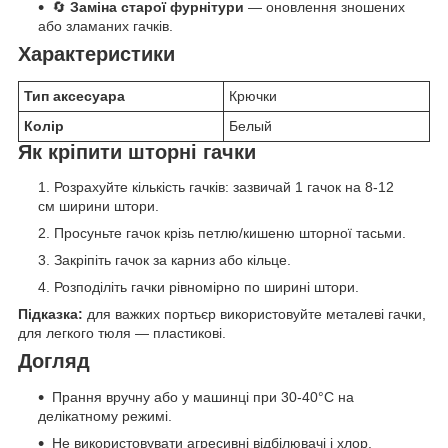
🔄
Заміна старої фурнітури
— оновлення зношених
або зламаних гачків.
Характеристики
Тип аксесуара
Крючки
Колір
Белый
Як кріпити шторні гачки
Розрахуйте кількість гачків: зазвичай 1 гачок на 8-12
см ширини штори.
Просуньте гачок крізь петлю/кишеню шторної тасьми.
Закріпіть гачок за карниз або кільце.
Розподіліть гачки рівномірно по ширині штори.
Підказка:
для важких портьєр використовуйте металеві гачки,
для легкого тюля — пластикові.
Догляд
Прання вручну або у машинці при 30-40°C на
делікатному режимі.
Не використовувати агресивні відбілювачі і хлор.