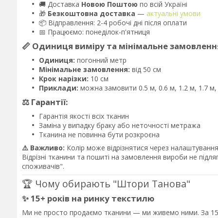
🚚 Доставка
Новою Поштою
по всій Україні
🎁
Безкоштовна доставка
—
актуальні умови
📦 Відправлення: 2-4 робочі дні після оплати
📅 Працюємо: понеділок-п'ятниця
📏 Одиниця виміру та мінімальне замовленн
Одиниця:
погонний метр
Мінімальне замовлення:
від 50 см
Крок нарізки:
10 см
Приклади:
можна замовити 0.5 м, 0.6 м, 1.2 м, 1.7 м
⚖️ Гарантії:
Гарантія якості всіх тканин
Заміна у випадку браку або неточності метража
Тканина не повинна бути розкроєна
⚠️ Важливо:
Колір може відрізнятися через налаштування 
Відрізні тканини та пошиті на замовлення вироби не підл
споживачів".
🏆 Чому обирають "Штори Танова"
✨ 15+ років на ринку текстилю
Ми не просто продаємо тканини — ми живемо ними. За 15 