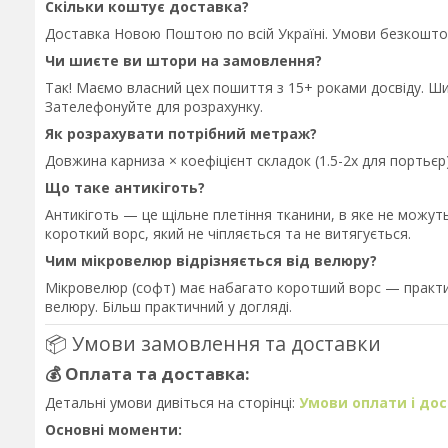
Скільки коштує доставка?
Доставка Новою Поштою по всій Україні. Умови безкошто
Чи шиєте ви штори на замовлення?
Так! Маємо власний цех пошиття з 15+ роками досвіду. Ш
Зателефонуйте для розрахунку.
Як розрахувати потрібний метраж?
Довжина карниза × коефіцієнт складок (1.5-2x для порть
Що таке антикіготь?
Антикіготь — це щільне плетіння тканини, в яке не можут
короткий ворс, який не чіпляється та не витягується.
Чим мікровелюр відрізняється від велюру?
Мікровелюр (софт) має набагато коротший ворс — практич
велюру. Більш практичний у догляді.
📦 Умови замовлення та доставки
💰 Оплата та доставка:
Детальні умови дивіться на сторінці:
Умови оплати і до
Основні моменти: