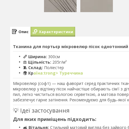
Опис
Характеристики
Тканина для портьєр мікровелюр пісок однотонний 
📏 Ширина:
300см
⚖️ Щільність:
205г/м²
🧵 Склад:
Поліестер
🌍 Кр
аїна:trong> Туреччина
Мікровелюр (софт) — наш фаворит серед практичних тканин
мікровелюр у відтінку пісок найчастіше обирають сім'ї з 
пил, легко чиститься вологою серветкою, а матова поверх
забезпечує гарне затінення. Рекомендуємо для будь-якої к
💡 Ідеї застосування
Для яких приміщень підходить:
🛋️
Вітальня:
Стильний матовий вигляд без зайвого 