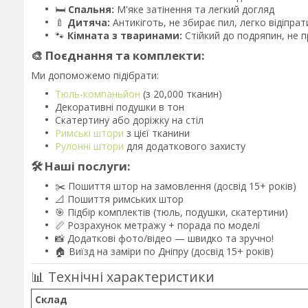
🛏️
Спальня:
М'яке затінення та легкий догляд
🍼
Дитяча:
Антикіготь, не збирає пил, легко відіпрат
🐾
Кімната з тваринами:
Стійкий до подряпин, не 
🎨 Поєднання та комплекти:
Ми допоможемо підібрати:
Тюль-компаньйон
(з 20,000 тканин)
Декоративні подушки в тон
Скатертину або доріжку на стіл
Римські штори
з цієї тканини
Рулонні штори
для додаткового захисту
🛠️ Наші послуги:
✂️ Пошиття штор на замовлення (досвід 15+ років)
📐 Пошиття римських штор
🎯 Підбір комплектів (тюль, подушки, скатертини)
📏 Розрахунок метражу + порада по моделі
📸 Додаткові фото/відео — швидко та зручно!
🏠 Виїзд на заміри по Дніпру (досвід 15+ років)
📊 Технічні характеристики
Склад