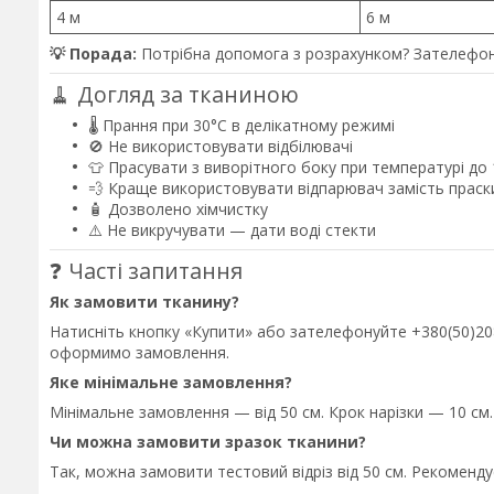
4 м
6 м
💡 Порада:
Потрібна допомога з розрахунком? Зателефон
🧹 Догляд за тканиною
🌡️ Прання при 30°C в делікатному режимі
🚫 Не використовувати відбілювачі
👕 Прасувати з виворітного боку при температурі до
💨 Краще використовувати відпарювач замість праск
🧴 Дозволено хімчистку
⚠️ Не викручувати — дати воді стекти
❓ Часті запитання
Як замовити тканину?
Натисніть кнопку «Купити» або зателефонуйте +380(50)208-
оформимо замовлення.
Яке мінімальне замовлення?
Мінімальне замовлення — від 50 см. Крок нарізки — 10 см.
Чи можна замовити зразок тканини?
Так, можна замовити тестовий відріз від 50 см. Рекоменд