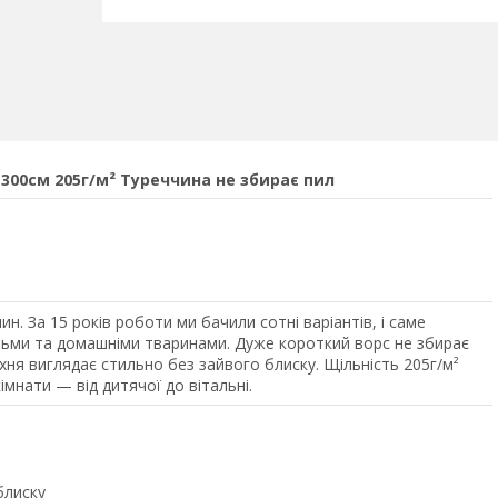
300см 205г/м² Туреччина не збирає пил
. За 15 років роботи ми бачили сотні варіантів, і саме
дітьми та домашніми тваринами. Дуже короткий ворс не збирає
ня виглядає стильно без зайвого блиску. Щільність 205г/м²
імнати — від дитячої до вітальні.
блиску