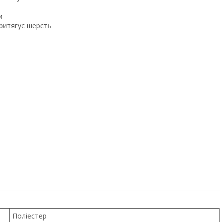
и
притягує шерсть
Поліестер