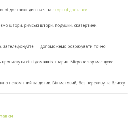
вної доставки дивіться на
сторінці доставки
.
иємо штори, римські штори, подушки, скатертини.
єр). Зателефонуйте — допоможемо розрахувати точно!
ь проникнути кігті домашніх тварин. Мікровелюр має дуже
но непомітний на дотик. Він матовий, без переливу та блиску
ставки