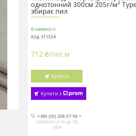
однотонний 300см 205г/м² Тур
збирає пил
В наявності
Код:
311524
712 ₴/пог.м
Купити
Купити з
+380 (50) 208-57-98
Vodafone з 10 до 18,
viber