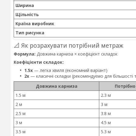
Ширина
Щільність
Країна виробник
Тип рисунка
📐 Як розрахувати потрібний метраж
Формула:
Довжина карниза × коефіцієнт складок
Коефіцієнти складок:
1.5x
— легка хвиля (економний варіант)
2x
— класичні складки (рекомендуємо для більшості 
Довжина карниза
Потрібно
1.5 м
2.3 м
2 м
3 м
2.5 м
3.8 м
3 м
4.5 м
3.5 м
5.3 м