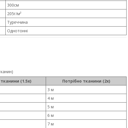
300см
205г/м²
Туреччина
Однотонні
тканин)
 тканини (1.5x)
Потрібно тканини (2x)
3 м
4 м
5 м
6 м
7 м