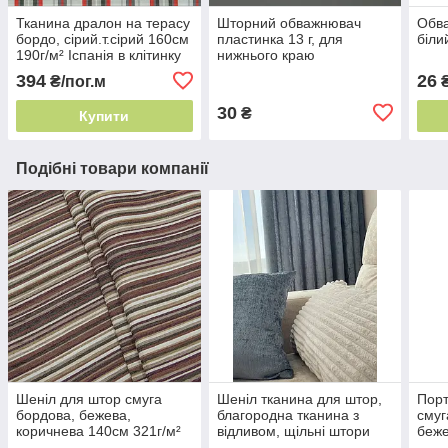
Тканина дралон на терасу
Шторний обважнювач
Обва
бордо, сiрий.т.сiрий 160см
пластинка 13 г, для
біли
190г/м² Іспанія в клітинку
нижнього краю
вулична
394
26
₴/пог.м
₴
30
₴
Купити
Подібні товари компанії
Шеніл для штор смуга
Шеніл тканина для штор,
Порт
бордова, бежева,
благородна тканина з
смуг
коричнева 140см 321г/м²
відливом, щільні штори
беже
Туреччина смуга на
тканина під оксамит сіро-
321г