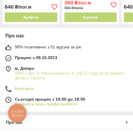
360
₴/пог.м
тканині
блакитний залишок 3,15 м
на т
640
640
₴/пог.м
900 ₴/пог.м
Купити
Купити
Про нас
98% позитивних з 51 відгука за рік
Працює з 09.10.2013
м. Дніпро
49051 вул. Б.Хмельницького 4, оф112 вхід збоку будівлі,
Дніпро, Україна
Контакти
Сьогодні працює з 10:00 до 18:00
Показати весь графік роботи
КНОПКА
ЗВ'ЯЗКУ
Про нас