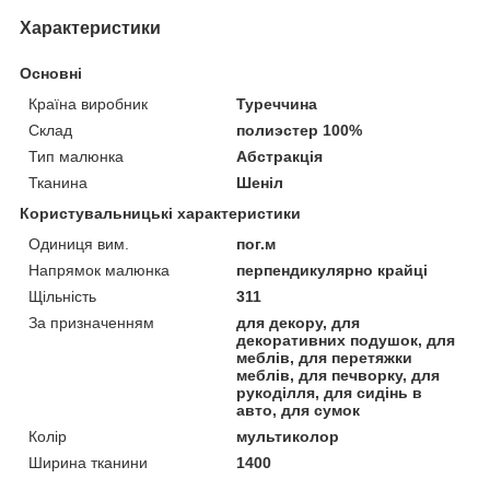
Характеристики
Основні
Країна виробник
Туреччина
Склад
полиэстер 100%
Тип малюнка
Абстракція
Тканина
Шеніл
Користувальницькі характеристики
Одиниця вим.
пог.м
Напрямок малюнка
перпендикулярно крайці
Щільність
311
За призначенням
для декору, для
декоративних подушок, для
меблів, для перетяжки
меблів, для печворку, для
рукоділля, для сидінь в
авто, для сумок
Колір
мультиколор
Ширина тканини
1400