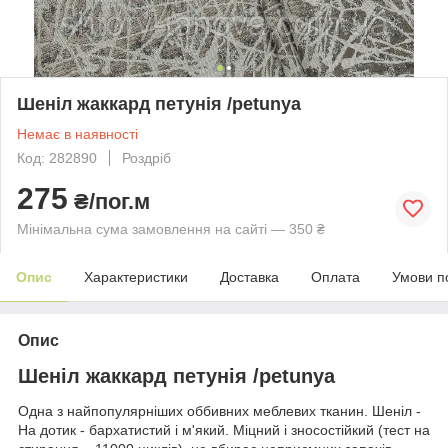
Шеніл жаккард петунія /petunya
Немає в наявності
Код: 282890
Роздріб
275
₴/пог.м
Мінімальна сума замовлення на сайті — 350 ₴
Опис
Характеристики
Доставка
Оплата
Умови п
Опис
Шеніл жаккард петунія /petunya
Одна з найпопулярніших оббивних меблевих тканин. Шеніл -
На дотик - бархатистий і м'який. Міцний і зносостійкий (тест на