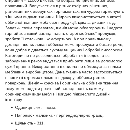
стирання – 11000 циклів), не вбирає неприємних запахів,
практичний. Випускається в різних колірних рішеннях,
різноманітних візерунках і орнаментах, які чудово гармонують
з іншими видами тканини. Широко використовується в якості
оббивної тканини меблевої продукції: крісла, дивани і т. д.
Завдяки своїм перевагам, шеніл може облагородити і надати
гарний зовнішній вигляд, навіть старої меблевої продукції,
зробити її стильною і комфортною. А при правильному
догляді - шенилловая оббивка може прослужити багато років,
вона добре піддається сухому чищенню і обробці пилососом.
Категорично не дозволяється обробляти її водою, а всі
забруднення рекомендується прибирати лише за допомогою
сухої прання. Використання шенилла не обмежується тільки
меблевим виробництвом. Дана тканина часто застосовується
в пошитті окремих елементів декору, оббивки різних
поверхонь. Шеніл – красива і оригінальна оббивна тканина,
тому може надати розкішний вигляд, навіть самому
ординарному виду меблів і вигідно підкреслити дизайн
інтер'єру.
Одиниця вим. - пог.м.
Напрямок малюнка - перпендикулярно крайці.
Щільність - 311.