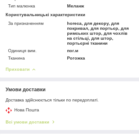
Тип малюнка
Меланж
Користувальницькі характеристики
За призначенням
horeca, для декору, для
покривал, для портьєр, для
римських штор, для чохлів
на стільці, для штор,
портьєрні тканини
Одиниця вим.
пог.м
Тканина
Рогожка
Приховати
Умови доставки
Доставка здійснюється тільки по передоплаті.
Нова Пошта
Всі умови доставки