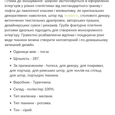
і стійка до зношування. Широко застосовується в оформленні
інтер'єрів у різних стилістиках від нестандартного гранжу і
лофта до лаконічної класики і мінімалізму, як оригінальних
декоративних наволочок, штор під
люверси
, столового декору,
витончених текстильних драпіровок, авторських іграшок,
дизайнерських сумок і рюкзаків. Грубе фактурне плетіння
рогожки ідеально підходить для створення монохромного
інтер'єру. Грамотно розбавляючи відтінки і поєднуючи різні
види тканини можна створити неповторний і по-домашньому
затишний дизайн.
Одиниця вим. - пог.м.
Щільність - 287.
За призначенням - horeca, для декору, для покривал,
для портьєр, для римських штор, для чохлів на стільці,
для штор, портьєрні тканини.
Виробник - Туреччина.
Склад - поліестер 100%.
Тип малюнка - меланж.
Тип тканини - рогожка.
Тон - сірий.