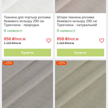
Тканина для портьєр рогожка
Штори тканина рогожка
бежевого кольору 290 см
бежевого кольору 290 см
Туреччина - природна
Туреччина - натуральний
текстура
ефект
В наявності
В наявності
858
858
₴/пог.м
₴/пог.м
1 116 ₴/пог.м
1 116 ₴/пог.м
Купити
Купити
–23%
–23%