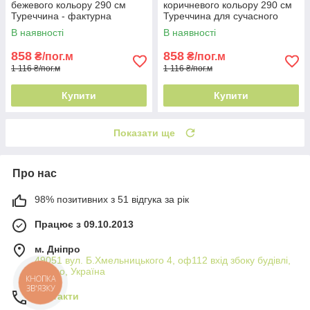
бежевого кольору 290 см
коричневого кольору 290 см
Туреччина - фактурна
Туреччина для сучасного
поверхня
інтер'єру
В наявності
В наявності
858
858
₴/пог.м
₴/пог.м
1 116 ₴/пог.м
1 116 ₴/пог.м
Купити
Купити
Показати ще
Про нас
98% позитивних з 51 відгука за рік
Працює з 09.10.2013
м. Дніпро
49051 вул. Б.Хмельницького 4, оф112 вхід збоку будівлі,
Дніпро, Україна
КНОПКА
ЗВ'ЯЗКУ
Контакти