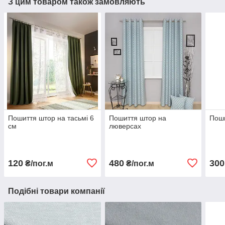
З цим товаром також замовляють
Пошиття штор на тасьмі 6
Пошиття штор на
Поши
см
люверсах
120
480
300
₴/пог.м
₴/пог.м
Подібні товари компанії