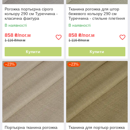
Рогожка портьєрна сірого
Тканина рогожка для штор
кольору 290 см Туреччина -
бежевого кольору 290 см
класична фактура
Туреччина - стильне плетіння
ниток
В наявності
В наявності
858
858
₴/пог.м
₴/пог.м
1 116 ₴/пог.м
1 116 ₴/пог.м
Купити
Купити
–23%
–23%
Портьєрна тканина рогожка
Тканина для портьєр рогожка