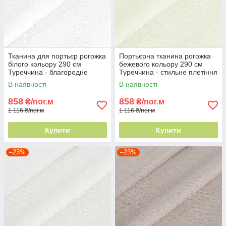
Тканина для портьєр рогожка
Портьєрна тканина рогожка
білого кольору 290 см
бежевого кольору 290 см
Туреччина - благородне
Туреччина - стильне плетіння
плетіння
ниток
В наявності
В наявності
858
858
₴/пог.м
₴/пог.м
1 116 ₴/пог.м
1 116 ₴/пог.м
Купити
Купити
–23%
–23%