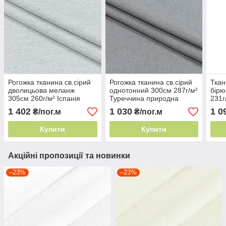
Рогожка тканина св.сірий
Рогожка тканина св.сірий
Ткан
дволицьова меланж
однотонний 300см 287г/м²
бірю
305см 260г/м² Іспанія
Туреччина природна
231г
фактурна поверхня
текстура
прир
1 402
1 030
1 0
₴/пог.м
₴/пог.м
Купити
Купити
Акційні пропозиції та новинки
–23%
–23%