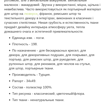
рогожкою, але з вензельным візерунком. Вензельный
малюнок - жакардовий. Зручна у використанні, міцна, щільна і
невибаглива. Часто використовується як портьерный матеріал
для штор на
люверси
, фіранок, римських штор та
текстильного декору в інтер'єрах, виконаних в класичних і
сучасних стилістиках. Некая грубость и естественность ткани
придаёт дизайну интерьера атмосферу уюта, тепла
домашнего очага и эстетичной привлекательности.
Единица изм. - пог.м.
Плотность - 198.
По назначению - для бескаркасных кресел, для
декора, для декоративных подушек, для покрывал, для
портьер, для римских штор, для рукоделия, для
рулонных штор, для рюкзаков, для чехлов на стулья,
для штор, портьерные ткани.
Производитель - Турция.
Рапорт - 34х49.
Состав - полиэстер 100%.
Тип рисунка - классический, цветочный/флора.
Тип ткани - ненатуральные ткани.