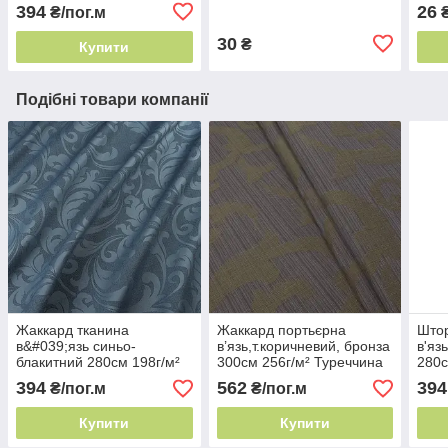
вулична
394
26
₴/пог.м
₴
30
₴
Купити
Подібні товари компанії
Жаккард тканина
Жаккард портьєрна
Штор
в&#039;язь синьо-
в’язь,т.коричневий, бронза
в'яз
блакитний 280см 198г/м²
300см 256г/м² Туреччина
280с
Туреччина тканина в
розкішний вензель
ніжні
394
562
394
₴/пог.м
₴/пог.м
квіточку
Купити
Купити