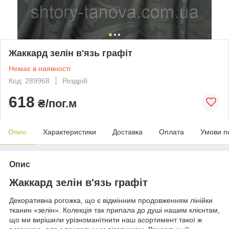
Жаккард зелін в'язь графіт
Немає в наявності
Код: 289968
Роздріб
618
₴/пог.м
Опис
Характеристики
Доставка
Оплата
Умови п
Опис
Жаккард зелін в'язь графіт
Декоративна рогожка, що є відмінним продовженням лінійки
тканин «зелін». Колекція так припала до душі нашим клієнтам,
що ми вирішили урізноманітнити наш асортимент такої ж