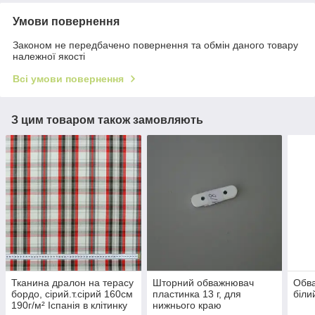
Умови повернення
Законом не передбачено повернення та обмін даного товару
належної якості
Всі умови повернення
З цим товаром також замовляють
Тканина дралон на терасу
Шторний обважнювач
Обва
бордо, сiрий.т.сiрий 160см
пластинка 13 г, для
біли
190г/м² Іспанія в клітинку
нижнього краю