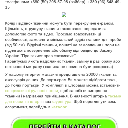
телефонами +380 (50) 208-57-98 (вайбер), +380 (96) 548-49-
15
Колір і відтінок тканини можуть бути перекручені екраном.
Щільність, структуру тканини також важко передати за
допомогою фото та відео. Просимо враховувати ці
особливості, замовляти мінімальний відріз тканини для проби
(від 50 см). Відрізні тканини, пошиті на замовлення штори не
підлягають поверненню або обміну відповідно до Закону
України "Про захист прав споживачів".
Гарантуємо якість надісланих тканин, заміну в разі браку або
неточності метражу (тканина не повинна бути розкроєна).
У нашому інтернет магазині представлено 20000 тканин та
аксесуарів до них. До портьєрам Ви можете підібрати тюль,
до тюлю портьєри. У комплекті зі шторами можна встановити
сонцезахисні рулонні штори
, щоб запобігти вигоряння
тканини і нагрівання приміщення. В наявності шторна
тасьма
для пошиття штор
і інша
фурнітура
. Щоб переглянути весь
асортимент, перейдіть в
каталог.