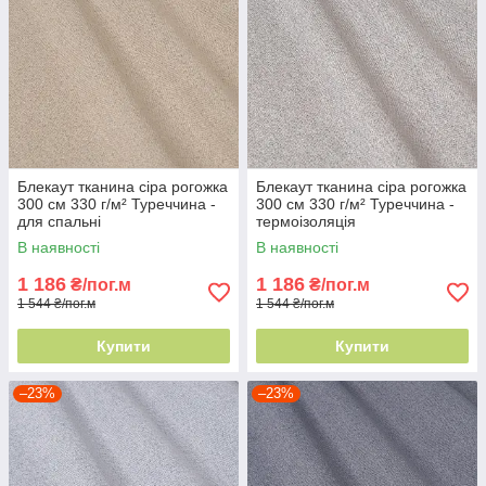
Блекаут тканина сіра рогожка
Блекаут тканина сіра рогожка
300 см 330 г/м² Туреччина -
300 см 330 г/м² Туреччина -
для спальні
термоізоляція
В наявності
В наявності
1 186
1 186
₴/пог.м
₴/пог.м
1 544 ₴/пог.м
1 544 ₴/пог.м
Купити
Купити
–23%
–23%