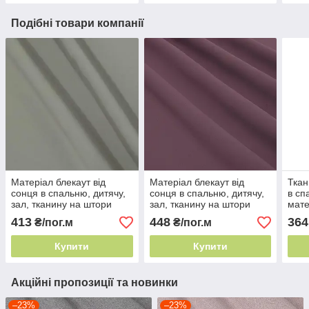
Подібні товари компанії
Матеріал блекаут від
Матеріал блекаут від
Ткан
сонця в спальню, дитячу,
сонця в спальню, дитячу,
в сп
зал, тканину на штори
зал, тканину на штори
мате
blackout 2,8 м Тютюн
blackout 2,8 м фіолетовий
штор
413
448
364
₴/пог.м
₴/пог.м
світ
Купити
Купити
Акційні пропозиції та новинки
–23%
–23%