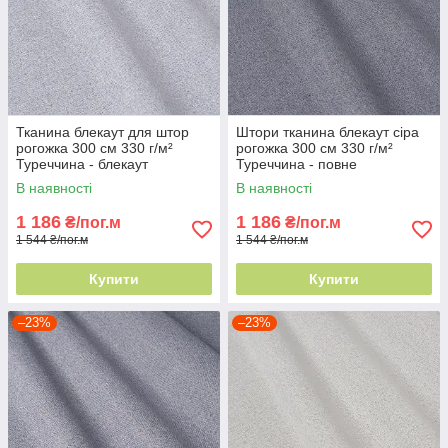
Тканина блекаут для штор
Штори тканина блекаут сіра
рогожка 300 см 330 г/м²
рогожка 300 см 330 г/м²
Туреччина - блекаут
Туреччина - повне
максимум
затемнення
В наявності
В наявності
1 186
1 186
₴/пог.м
₴/пог.м
1 544 ₴/пог.м
1 544 ₴/пог.м
Купити
Купити
–23%
–23%