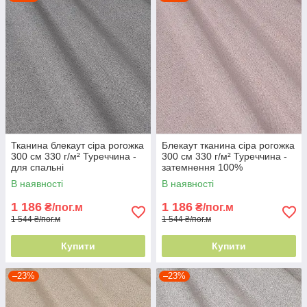
Тканина блекаут сіра рогожка
Блекаут тканина сіра рогожка
300 см 330 г/м² Туреччина -
300 см 330 г/м² Туреччина -
для спальні
затемнення 100%
В наявності
В наявності
1 186
1 186
₴/пог.м
₴/пог.м
1 544 ₴/пог.м
1 544 ₴/пог.м
Купити
Купити
–23%
–23%