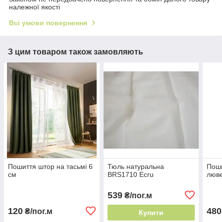
належної якості
Всі умови повернення
З цим товаром також замовляють
Пошиття штор на тасьмі 6
Тюль натуральна
Поши
см
BRS1710 Ecru
люв
539
₴/пог.м
120
480
₴/пог.м
Купити