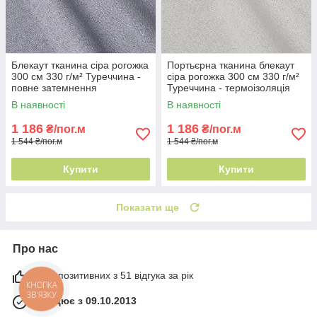
Блекаут тканина сіра рогожка
Портьєрна тканина блекаут
300 см 330 г/м² Туреччина -
сіра рогожка 300 см 330 г/м²
повне затемнення
Туреччина - термоізоляція
В наявності
В наявності
1 186
1 186
₴/пог.м
₴/пог.м
1 544 ₴/пог.м
1 544 ₴/пог.м
Купити
Купити
Показати ще
Про нас
98% позитивних з 51 відгука за рік
КНОПКА
ЗВ'ЯЗКУ
Працює з 09.10.2013