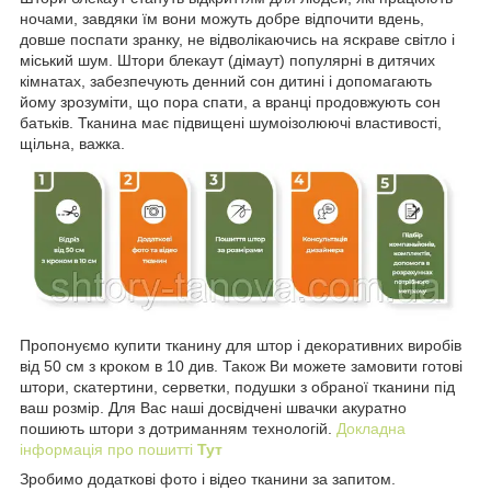
ночами, завдяки їм вони можуть добре відпочити вдень,
довше поспати зранку, не відволікаючись на яскраве світло і
міський шум. Штори блекаут (дімаут) популярні в дитячих
кімнатах, забезпечують денний сон дитині і допомагають
йому зрозуміти, що пора спати, а вранці продовжують сон
батьків. Тканина має підвищені шумоізолюючі властивості,
щільна, важка.
Пропонуємо купити тканину для штор і декоративних виробів
від 50 см з кроком в 10 див. Також Ви можете замовити готові
штори, скатертини, серветки, подушки з обраної тканини під
ваш розмір. Для Вас наші досвідчені швачки акуратно
пошиють штори з дотриманням технологій.
Докладна
інформація про пошитті
Тут
Зробимо додаткові фото і відео тканини за запитом.