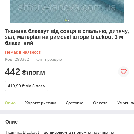
Тканина блекаут від сонця в спальню, дитячу,
зал, матеріал на римські штори blackout 3 м
блакитний
Немає в наявності
Код: 293352
Опт і роздріб
442
₴/пог.м
419,90 ₴
від 5 пог.м
Опис
Характеристики
Доставка
Оплата
Умови п
Опис
Тканина Blackout – це дивовижна і приємна новинка на