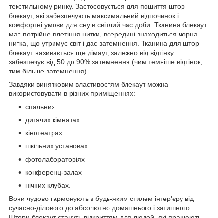
текстильному ринку. Застосовується для пошиття штор
блекаут, які забезпечують максимальний відпочинок і
комфортні умови для сну в світлий час доби. Тканина блекаут
має потрійне плетіння нитки, всередині знаходиться чорна
нитка, що утримує світ і дає затемнення. Тканина для штор
блекаут називається ще дімаут, залежно від відтінку
забезпечує від 50 до 90% затемнення (чим темніше відтінок,
тим більше затемнення).
Завдяки винятковим властивостям блекаут можна
використовувати в різних приміщеннях:
спальних
дитячих кімнатах
кінотеатрах
шкільних установах
фотолабораторіях
конференц-залах
нічних клубах.
Вони чудово гармонують з будь-яким стилем інтер'єру від
сучасно-ділового до абсолютно домашнього і затишного.
Штори блекаут стануть відкриттям для людей, які працюють