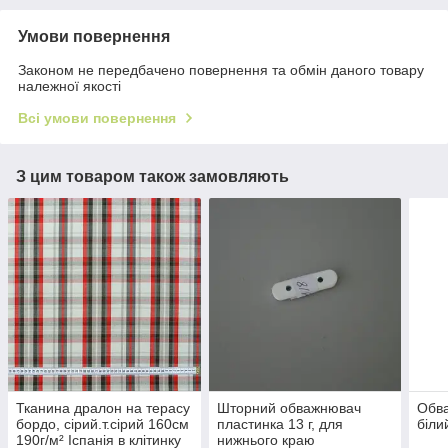
Умови повернення
Законом не передбачено повернення та обмін даного товару
належної якості
Всі умови повернення
З цим товаром також замовляють
Тканина дралон на терасу
Шторний обважнювач
Обва
бордо, сiрий.т.сiрий 160см
пластинка 13 г, для
біли
190г/м² Іспанія в клітинку
нижнього краю