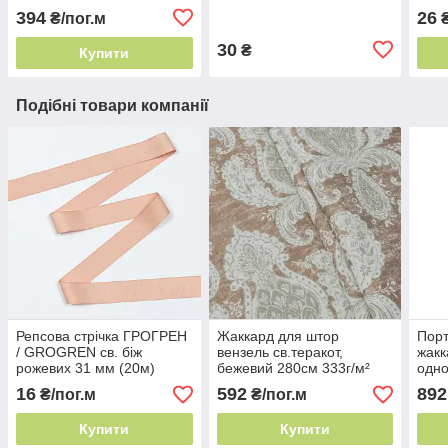
вулична
394
26
₴/пог.м
₴
30
₴
Купити
Подібні товари компанії
Репсова стрічка ГРОГРЕН
Жаккард для штор
Порт
/ GROGREN св. біж
вензель св.теракот,
жакк
рожевих 31 мм (20м)
бежевий 280см 333г/м²
одно
Іспанія вензель на штори
Туре
16
592
892
₴/пог.м
₴/пог.м
мате
Купити
Купити