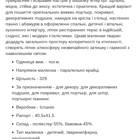
прекрасний і яскравий настрій у Вашому інтер'єрі. Щільна,
міцна, стійка до зносу, естетична і практична. Кращий варіант
для пошиття оригінальних важких портьєр, покривал,
декоративних подушок, накидок на крісла і стільці, настінних
панно і абажурів в оформленні спальні, дитячої і вітальні,
кухонного інтер'єру, літніх ресторанних терас в індійській,
східної, еко і модерн стилістиках. Цікаві малюнки тварин
додадуть загального простору колоритності та етнічності,
створять літню атмосферу незвичайного затишку і гармонії з
навколишнім світом.
Одиниця вим. - пог.м.
Напрямок малюнка - паралельно крайці.
Щільність - 329.
За призначенням - для декору, для декоративних
подушок, для покривал, для портьєр, для штор,
портьєрні тканини.
Виробник - Іспанія.
Рапорт - 40,5х41,5.
Склад - поліестер 55%, бавовна-45%.
Тип малюнка - дитячий, тварини/фауна,
національний.