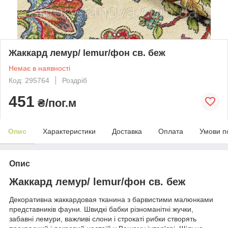
Жаккард лемур/ lemur/фон св. беж
Немає в наявності
Код: 295764
Роздріб
451
₴/пог.м
Опис
Характеристики
Доставка
Оплата
Умови п
Опис
Жаккард лемур/ lemur/фон св. беж
Декоративна жаккардовая тканина з барвистими малюнками
представників фауни. Швидкі бабки різноманітні жучки,
забавні лемури, важливі слони і строкаті рибки створять