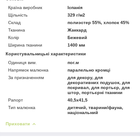
Країна виробник
Іспанія
Щільність
329 г/м2
Склад
полиэстер 55%, хлопок 45%
Тканина
Жаккард
Колір
Бежевий
Ширина тканини
1400 мм
Користувальницькі характеристики
Одиниця вим.
пог.м
Напрямок малюнка
паралельно кромці
За призначенням
для декору, для
декоративних подушок, для
покривал, для портьєр, для
штор, портьєрні тканини
Рапорт
40,5х41,5
Тип малюнка
дитячий, тварини/фауна,
національний
Приховати