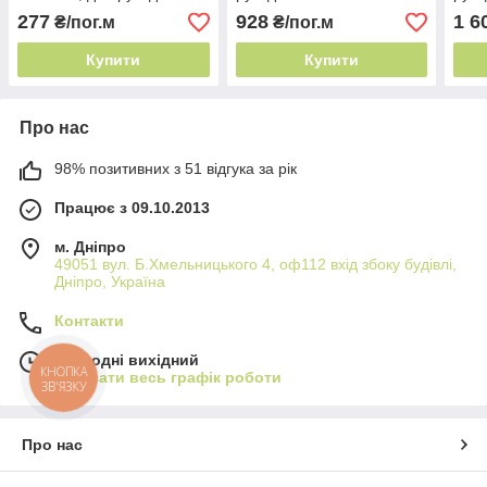
277
928
1 6
₴/пог.м
₴/пог.м
Купити
Купити
Про нас
98% позитивних з 51 відгука за рік
Працює з 09.10.2013
м. Дніпро
49051 вул. Б.Хмельницького 4, оф112 вхід збоку будівлі,
Дніпро, Україна
Контакти
Сьогодні вихідний
КНОПКА
Показати весь графік роботи
ЗВ'ЯЗКУ
Про нас