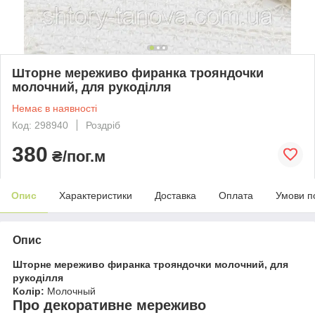
Шторне мереживо фиранка трояндочки
молочний, для рукоділля
Немає в наявності
Код: 298940
Роздріб
380
₴/пог.м
Опис
Характеристики
Доставка
Оплата
Умови п
Опис
Шторне мереживо фиранка трояндочки молочний, для
рукоділля
Колір:
Молочный
Про декоративне мереживо