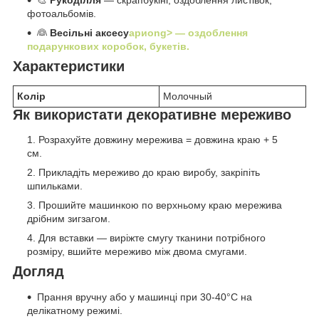
🎨
Рукоділля
— скрапбукінг, оздоблення листівок,
фотоальбомів.
👰
Весільні аксесу
ариong> — оздоблення
подарункових коробок, букетів.
Характеристики
Колір
Молочный
Як використати декоративне мереживо
Розрахуйте довжину мережива = довжина краю + 5
см.
Прикладіть мереживо до краю виробу, закріпіть
шпильками.
Прошийте машинкою по верхньому краю мережива
дрібним зигзагом.
Для вставки — виріжте смугу тканини потрібного
розміру, вшийте мереживо між двома смугами.
Догляд
Прання вручну або у машинці при 30-40°C на
делікатному режимі.