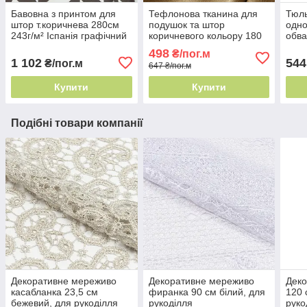
Бавовна з принтом для
Тефлонова тканина для
Тюль
штор т.коричнева 280см
подушок та штор
одно
243г/м² Іспанія графічний
коричневого кольору 180
обва
принт
см Туреччина - легке
Туре
498
₴/пог.м
прання
пра
1 102
544
₴/пог.м
647 ₴/пог.м
Купити
Купити
Подібні товари компанії
Декоративне мереживо
Декоративне мереживо
Дек
касабланка 23,5 см
фиранка 90 см білий, для
120 
бежевий, для рукоділля
рукоділля
руко