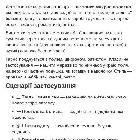
Декоративне мереживо (гіпюр) — це
тонке ажурне полотно
,
яке використовується для оздоблення штор, тюля, постільної
білизни, одягу та різноманітних виробів рукоділля. Створює
ефект ніжності, романтики, ретро.
Виготовляється з поліестерних або бавовняних ниток на
сучасних верстатах з ажурним переплетенням. Бувають
широкі варіанти (для нашивання як декоративна вставка) і
вузькі (для оздоблення краю).
Гарно поєднується з тюлем, шифоном, батистом. Класичне
застосування — нашити мереживо по нижньому краю тюля,
на верхню частину подушки, як вставку в наволочку. Стиль —
прованс, шеббі-шик, кантрі, ретро.
Сценарії застосування
🪟
Тюль і занавіски
— мереживо по нижньому краю
надає ретро-вигляду.
🛏️
Постільна білизна
— оздоблення підодіяльника,
наволочок.
👗
Шиття одягу
— оздоблення суконь, блузок,
спідниць.