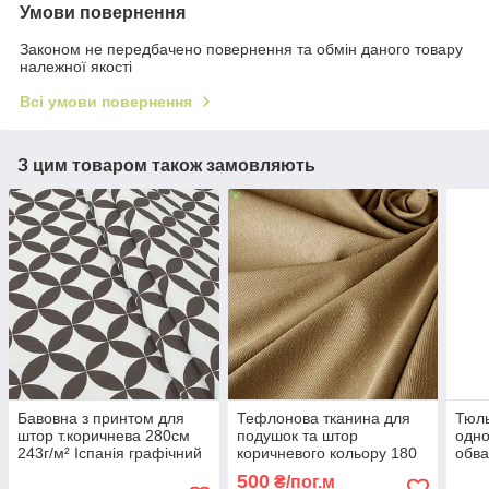
Умови повернення
Законом не передбачено повернення та обмін даного товару
належної якості
Всі умови повернення
З цим товаром також замовляють
Бавовна з принтом для
Тефлонова тканина для
Тюль
штор т.коричнева 280см
подушок та штор
одно
243г/м² Іспанія графічний
коричневого кольору 180
обва
принт
см Туреччина - легке
Туре
500
₴/пог.м
прання
пра