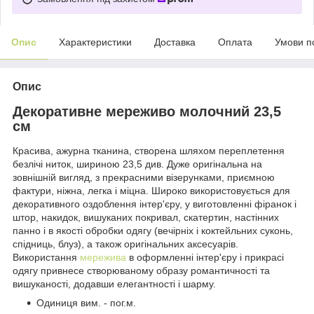
Опис
Характеристики
Доставка
Оплата
Умови п
Опис
Декоративне мереживо молочний 23,5
см
Красива, ажурна тканина, створена шляхом переплетення
безлічі ниток, шириною 23,5 див. Дуже оригінальна на
зовнішній вигляд, з прекрасними візерунками, приємною
фактури, ніжна, легка і міцна. Широко використовується для
декоративного оздоблення інтер'єру, у виготовленні фіранок і
штор, накидок, вишуканих покривал, скатертин, настінних
панно і в якості обробки одягу (вечірніх і коктейльних суконь,
спідниць, блуз), а також оригінальних аксесуарів.
Використання
мережива
в оформленні інтер'єру і прикрасі
одягу привнесе створюваному образу романтичності та
вишуканості, додавши елегантності і шарму.
Одиниця вим. - пог.м.