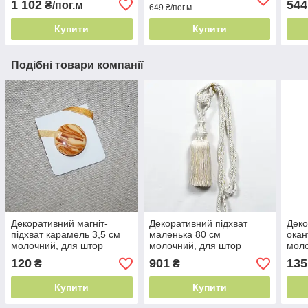
1 102
544
₴/пог.м
649 ₴/пог.м
Купити
Купити
Подібні товари компанії
Декоративний магніт-
Декоративний підхват
Деко
підхват карамель 3,5 см
маленька 80 см
окан
молочний, для штор
молочний, для штор
моло
оздо
120
901
135
₴
₴
Купити
Купити