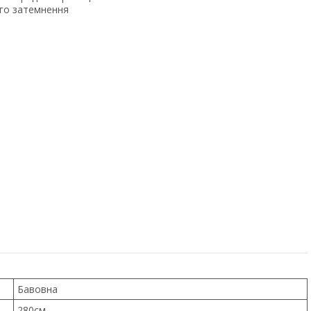
го затемнення
Бавовна
280см