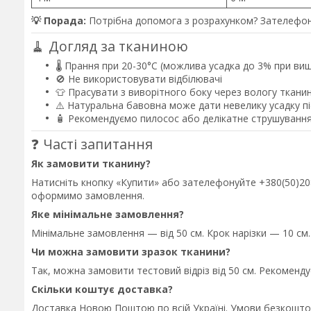
💡 Порада:
Потрібна допомога з розрахунком? Зателефон
🧹 Догляд за тканиною
🌡️ Прання при 20-30°C (можлива усадка до 3% при ви
🚫 Не використовувати відбілювачі
👕 Прасувати з виворітного боку через вологу ткани
⚠️ Натуральна бавовна може дати невелику усадку 
🧴 Рекомендуємо пилосос або делікатне струшування
❓ Часті запитання
Як замовити тканину?
Натисніть кнопку «Купити» або зателефонуйте +380(50)208-
оформимо замовлення.
Яке мінімальне замовлення?
Мінімальне замовлення — від 50 см. Крок нарізки — 10 см.
Чи можна замовити зразок тканини?
Так, можна замовити тестовий відріз від 50 см. Рекоменд
Скільки коштує доставка?
Доставка Новою Поштою по всій Україні. Умови безкошто