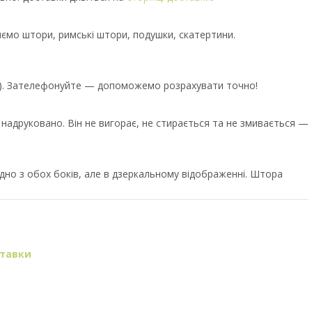
иємо штори, римські штори, подушки, скатертини.
єр). Зателефонуйте — допоможемо розрахувати точно!
е надруковано. Він не вигорає, не стирається та не змивається —
но з обох боків, але в дзеркальному відображенні. Штора
ставки