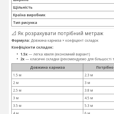
Щільність
Країна виробник
Тип рисунка
📐 Як розрахувати потрібний метраж
Формула:
Довжина карниза × коефіцієнт складок
Коефіцієнти складок:
1.5x
— легка хвиля (економний варіант)
2x
— класичні складки (рекомендуємо для більшості 
Довжина карниза
Потрібно
1.5 м
2.3 м
2 м
3 м
2.5 м
3.8 м
3 м
4.5 м
3.5 м
5.3 м
4 м
6 м