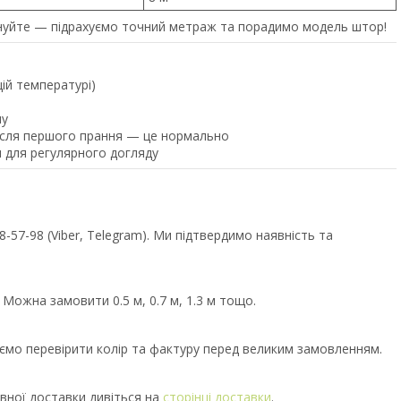
уйте — підрахуємо точний метраж та порадимо модель штор!
щій температурі)
ну
після першого прання — це нормально
 для регулярного догляду
57-98 (Viber, Telegram). Ми підтвердимо наявність та
 Можна замовити 0.5 м, 0.7 м, 1.3 м тощо.
уємо перевірити колір та фактуру перед великим замовленням.
вної доставки дивіться на
сторінці доставки
.