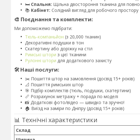
🛏️
Спальня:
Щільна двостороння тканина для повно
📚
Кабінет:
Солідний вигляд для робочого простору
🎨 Поєднання та комплекти:
Ми допоможемо підібрати:
Тюль-компаньйон
(з 20,000 тканин)
Декоративні подушки в тон
Скатертину або доріжку на стіл
Римські штори
з цієї тканини
Рулонні штори
для додаткового захисту
🛠️ Наші послуги:
✂️ Пошиття штор на замовлення (досвід 15+ років)
📐 Пошиття римських штор
🎯 Підбір комплектів (тюль, подушки, скатертини)
📏 Розрахунок метражу + порада по моделі
📸 Додаткові фото/відео — швидко та зручно!
🏠 Виїзд на заміри по Дніпру (досвід 15+ років)
📊 Технічні характеристики
Склад
Ширина