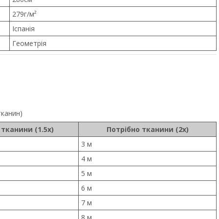
279г/м²
Іспанія
Геометрія
тканин)
 тканини (1.5x)
Потрібно тканини (2x)
3 м
4 м
5 м
6 м
7 м
8 м