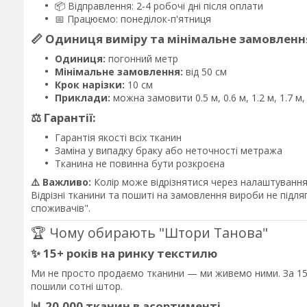
📦 Відправлення: 2-4 робочі дні після оплати
📅 Працюємо: понеділок-п'ятниця
📏 Одиниця виміру та мінімальне замовленн
Одиниця:
погонний метр
Мінімальне замовлення:
від 50 см
Крок нарізки:
10 см
Приклади:
можна замовити 0.5 м, 0.6 м, 1.2 м, 1.7 м
⚖️ Гарантії:
Гарантія якості всіх тканин
Заміна у випадку браку або неточності метража
Тканина не повинна бути розкроєна
⚠️ Важливо:
Колір може відрізнятися через налаштування 
Відрізні тканини та пошиті на замовлення вироби не підл
споживачів".
🏆 Чому обирають "Штори Танова"
✨ 15+ років на ринку текстилю
Ми не просто продаємо тканини — ми живемо ними. За 15 
пошили сотні штор.
📊 20,000 тканин в асортименті