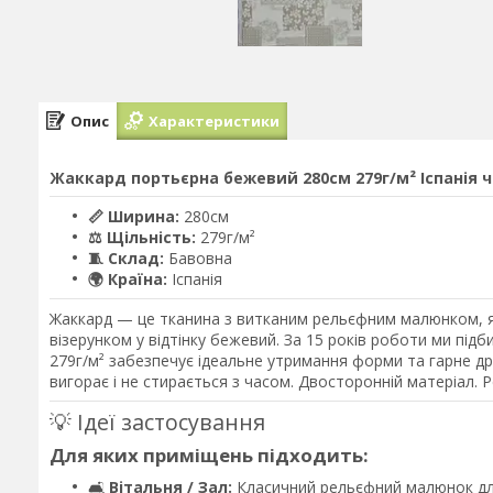
Опис
Характеристики
Жаккард портьєрна бежевий 280см 279г/м² Іспанія чіт
📏 Ширина:
280см
⚖️ Щільність:
279г/м²
🧵 Склад:
Бавовна
🌍 Країна:
Іспанія
Жаккард — це тканина з витканим рельєфним малюнком, я
візерунком у відтінку бежевий. За 15 років роботи ми підб
279г/м² забезпечує ідеальне утримання форми та гарне др
вигорає і не стирається з часом. Двосторонній матеріал. 
💡 Ідеї застосування
Для яких приміщень підходить:
🛋️
Вітальня / Зал:
Класичний рельєфний малюнок дл