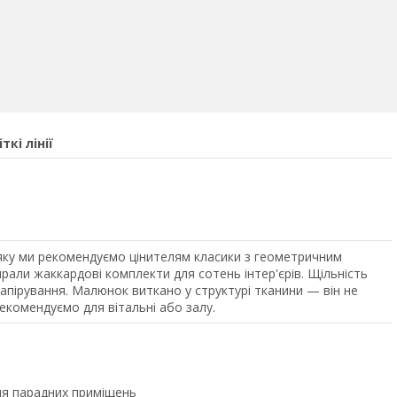
кі лінії
ку ми рекомендуємо цінителям класики з геометричним
ирали жаккардові комплекти для сотень інтер'єрів. Щільність
апірування. Малюнок виткано у структурі тканини — він не
Рекомендуємо для вітальні або залу.
я парадних приміщень