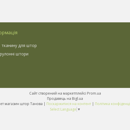
ормація
 тканину для штор
 рулонні штори
Сайт створений на маркетплейсі
Prom.ua
Продавець на Bigl.ua
Інтернет магазин штор Танова |
Поскаржитися на контент
|
Політика конфіденці
Select Language
▼