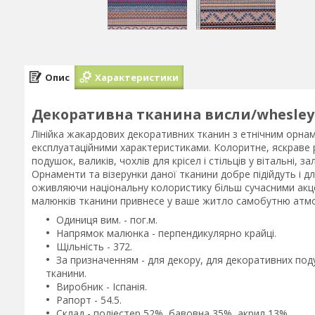
Опис
Характеристики
Декоративна тканина висли/whesley 
Лінійка жакардових декоративних тканин з етнічним орнам
експлуатаційними характеристиками. Колоритне, яскраве 
подушок, валиків, чохлів для крісел і стільців у вітальні, 
Орнаменти та візерунки даної тканини добре підійдуть і д
оживляючи національну колористику більш сучасними акце
малюнків тканини привнесе у ваше житло самобутню атмос
Одиниця вим. - пог.м.
Напрямок малюнка - перпендикулярно крайці.
Щільність - 372.
За призначенням - для декору, для декоративних под
тканини.
Виробник - Іспанія.
Рапорт - 54.5.
Склад - поліестер 52%, бавовна 35%, акрил 13%.