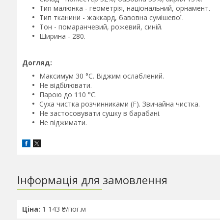
Тип малюнка - геометрія, національний, орнамент.
Тип тканини - жаккард, бавовна сумішевої.
Тон - помаранчевий, рожевий, синій.
Ширина - 280.
Догляд:
Максимум 30 °C. Віджим ослаблений.
Не відбілювати.
Парою до 110 °C.
Суха чистка розчинниками (F). Звичайна чистка.
Не застосовувати сушку в барабані.
Не віджимати.
Інформація для замовлення
Ціна:
1 143 ₴/пог.м