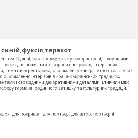
синій,фуксія,теракот
ентом. Щільні, важкі, комфортні у використанні, з хорошими
рішення для пошиття кольорових покривал, інтер'єрних
зали, тематичні ресторани, оформлені в кантрі і етно стилістиках.
ля оформлення інтер'єрів в кращих українських традиціях,
нтами і своєрідними декоративними деталями. Етнічний мікс
феру гармонії, родинного затишку та культурних традицій.
ушок, для покривал, для портьєр, для штор, портьєрні