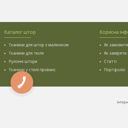
Каталог штор
Корисна інф
Тканини для штор з малюнком
Як замовити
Тканини для тюля
Як заміряти
Рулонні штори
Статті
Тканини у стилі прованс
Портфоліо