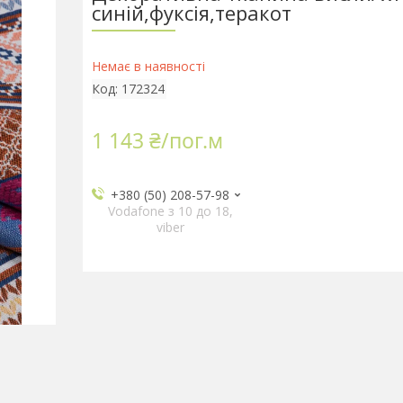
синій,фуксія,теракот
Немає в наявності
Код:
172324
1 143 ₴/пог.м
+380 (50) 208-57-98
Vodafone з 10 до 18,
viber