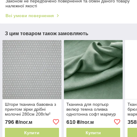
Законом не передбачено повернення та обмін даного товару
належної якості
Всі умови повернення
З цим товаром також замовляють
Штори тканина бавовна з
Тканина для портьєр
Ткан
принтом зірки дрібні
велюр темна оливка
брю
молочні 280см 208г/м²
однотонна софт мармур
марм
Іспанія практична у
280см 219г/м² Туреччина
Туре
796
610
358
₴/пог.м
₴/пог.м
догляді
глибокий відтінок
відб
Купити
Купити