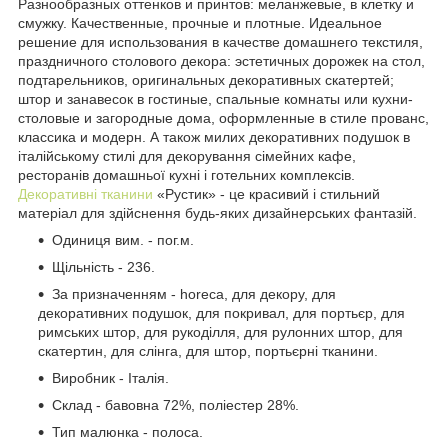
Разнообразных оттенков и принтов: меланжевые, в клетку и
смужку. Качественные, прочные и плотные. Идеальное
решение для использования в качестве домашнего текстиля,
праздничного столового декора: эстетичных дорожек на стол,
подтарельников, оригинальных декоративных скатертей;
штор и занавесок в гостиные, спальные комнаты или кухни-
столовые и загородные дома, оформленные в стиле прованс,
классика и модерн. А також милих декоративних подушок в
італійському стилі для декорування сімейних кафе,
ресторанів домашньої кухні і готельних комплексів.
Декоративні тканини
«Рустик» - це красивий і стильний
матеріал для здійснення будь-яких дизайнерських фантазій.
Одиниця вим. - пог.м.
Щільність - 236.
За призначенням - horeca, для декору, для
декоративних подушок, для покривал, для портьєр, для
римських штор, для рукоділля, для рулонних штор, для
скатертин, для слінга, для штор, портьєрні тканини.
Виробник - Італія.
Склад - бавовна 72%, поліестер 28%.
Тип малюнка - полоса.