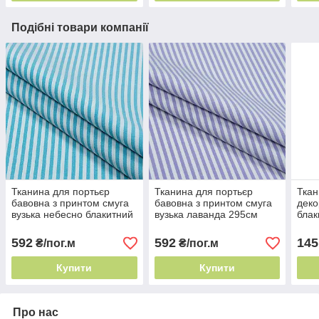
Подібні товари компанії
Тканина для портьєр
Тканина для портьєр
Ткан
бавовна з принтом смуга
бавовна з принтом смуга
деко
вузька небесно блакитний
вузька лаванда 295см
блак
295см 236г/м² смуга на
236г/м² Італія смуга на
тлі 
тканині
тканині
592
592
145
₴/пог.м
₴/пог.м
Купити
Купити
Про нас