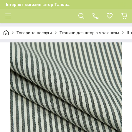
Інтернет-магазин штор Танова
Товари та послуги
Тканини для штор з малюнком
Шт