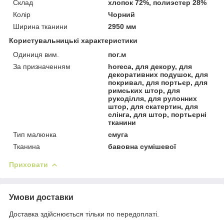
Склад
хлопок 72%, полиэстер 28%
Колір
Чорний
Ширина тканини
2950 мм
Користувальницькі характеристики
Одиниця вим.
пог.м
За призначенням
horeca, для декору, для
декоративних подушок, для
покривал, для портьєр, для
римських штор, для
рукоділля, для рулонних
штор, для скатертин, для
слінга, для штор, портьєрні
тканини
Тип малюнка
смуга
Тканина
бавовна сумішевої
Приховати
Умови доставки
Доставка здійснюється тільки по передоплаті.