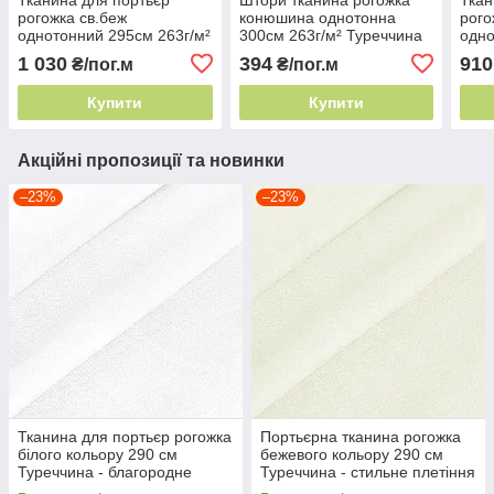
рогожка св.беж
конюшина однотонна
рого
однотонний 295см 263г/м²
300см 263г/м² Туреччина
одно
Туреччина для сучасного
ефект натуральної
Туре
1 030
394
910
₴/пог.м
₴/пог.м
інтер'єру
тканини
нату
Купити
Купити
Акційні пропозиції та новинки
–23%
–23%
Тканина для портьєр рогожка
Портьєрна тканина рогожка
білого кольору 290 см
бежевого кольору 290 см
Туреччина - благородне
Туреччина - стильне плетіння
плетіння
ниток