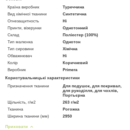
Країна виробник
Туреччина
Вид хімічної тканини
Синтетична
Огнезащитность
Ні
Принти, візерунки
Однотонний
Склад
Поліестер (100%)
Тип малюнка
Однотон
Тип сировини
Хімічна
Обважнювач
Ні
Колір
Коричневий
Виробник
Primera
Користувальницькі характеристики
Призначення тканини
Для подушок, для покривал,
для рукоділля, для чохлів,
Портьєрна
Щільність, г/м2
263 г/м2
Тканина
Рогожка
Ширина тканини (мм)
2950
Приховати