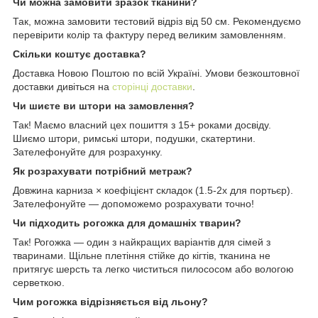
Чи можна замовити зразок тканини?
Так, можна замовити тестовий відріз від 50 см. Рекомендуємо
перевірити колір та фактуру перед великим замовленням.
Скільки коштує доставка?
Доставка Новою Поштою по всій Україні. Умови безкоштовної
доставки дивіться на
сторінці доставки
.
Чи шиєте ви штори на замовлення?
Так! Маємо власний цех пошиття з 15+ роками досвіду.
Шиємо штори, римські штори, подушки, скатертини.
Зателефонуйте для розрахунку.
Як розрахувати потрібний метраж?
Довжина карниза × коефіцієнт складок (1.5-2x для портьєр).
Зателефонуйте — допоможемо розрахувати точно!
Чи підходить рогожка для домашніх тварин?
Так! Рогожка — один з найкращих варіантів для сімей з
тваринами. Щільне плетіння стійке до кігтів, тканина не
притягує шерсть та легко чиститься пилососом або вологою
серветкою.
Чим рогожка відрізняється від льону?