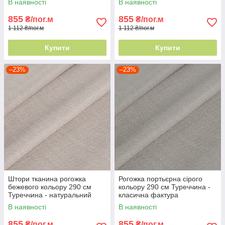
В наявності
В наявності
855
855
₴/пог.м
₴/пог.м
1 112 ₴/пог.м
1 112 ₴/пог.м
Купити
Купити
–23%
–23%
Штори тканина рогожка
Рогожка портьєрна сірого
бежевого кольору 290 см
кольору 290 см Туреччина -
Туреччина - натуральний
класична фактура
ефект
В наявності
В наявності
855
855
₴/пог.м
₴/пог.м