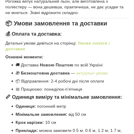
Рогожка імітує натуральний льон, але виготовлена з
поліестеру — вона дешевша, практичніша, не дає усадки та
не мнеться. Зовні відрізнити складно.
📦 Умови замовлення та доставки
💰 Оплата та доставка:
Детальні умови дивіться на сторінці:
Умови оплати і
доставки
Основні моменти:
🚚 Доставка
Новою Поштою
по всій Україні
🎁
Безкоштовна доставка
—
актуальні умови
📦 Відправлення: 2-4 робочі дні після оплати
📅 Працюємо: понеділок-п'ятниця
📏 Одиниця виміру та мінімальне замовлення:
Одиниця:
погонний метр
Мінімальне замовлення:
від 50 см
Крок нарізки:
10 см
Приклади:
можна замовити 0.5 м, 0.6 м, 1.2 м, 1.7 м,