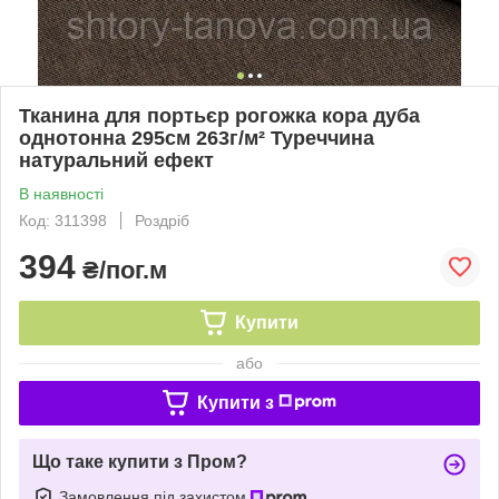
Тканина для портьєр рогожка кора дуба
однотонна 295см 263г/м² Туреччина
натуральний ефект
В наявності
Код: 311398
Роздріб
394
₴/пог.м
Купити
або
Купити з
Що таке купити з Пром?
Замовлення під захистом