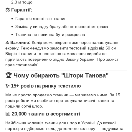
2.3 м тощо
⚖️ Гарантії:
Гарантія якості всіх тканин
Заміна у випадку браку або неточності метража
Тканина не повинна бути розкроєна
⚠️ Важливо:
Колір може відрізнятися через налаштування
екрану. Рекомендуємо замовити тестовий відріз від 50 см.
Відрізні тканини та пошиті на замовлення вироби не
підлягають поверненню згідно Закону України "Про захист
прав споживачів".
🏆 Чому обирають "Штори Танова"
✨ 15+ років на ринку текстилю
Ми не просто продаємо тканини — ми живемо ними. За 15
років роботи ми особисто протестували тисячі тканин та
пошили сотні штор.
📊 20,000 тканин в асортименті
Найбільша колекція тканин для штор в Україні. До кожної
портьєри підберемо тюль, до кожного кольору — подушки та