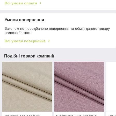
Всі умови оплати
Умови повернення
Законом не передбачено повернення та обмін даного товару
належної якості
Всі умови повернення
Подібні товари компанії
Тканина для портьєр
Штори тканина рогожка
Ткан