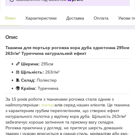
Опис
Характеристики
Доставка
Оплата
Умови п
Опис
Тканина для портьєр рогожка кора дуба однотонна 295см
263г/м² Туреччина натуральний ефект
📏 Ширина:
295см
⚖️ Щільність:
263г/м²
🧵 Склад:
Поліестер
🌍 Країна:
Туреччина
За 15 років роботи з тканинами рогожка стала одним з
найпопулярніши
х матері
алів серед наших клієнтів. Це тканина
з характерним грубим переплетінням, що створює ефект
натурального полотна у відтінку кора дуба. Щільність 263г/м²
забезпечує хороше затінення та приємну вагу складок.
Рогожка практична у догляді, не притягує шерсть домашніх
тварин і чудово вписується в сканді-стиль, мінімалізм або еко-