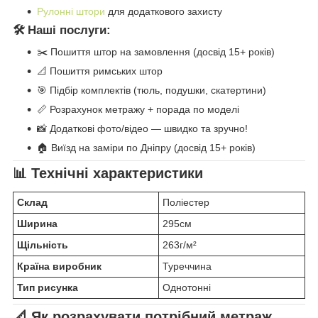
Рулонні штори
для додаткового захисту
🛠️ Наші послуги:
✂️ Пошиття штор на замовлення (досвід 15+ років)
📐 Пошиття римських штор
🎯 Підбір комплектів (тюль, подушки, скатертини)
📏 Розрахунок метражу + порада по моделі
📸 Додаткові фото/відео — швидко та зручно!
🏠 Виїзд на заміри по Дніпру (досвід 15+ років)
📊 Технічні характеристики
Склад
Поліестер
Ширина
295см
Щільність
263г/м²
Країна виробник
Туреччина
Тип рисунка
Однотонні
📐 Як розрахувати потрібний метраж