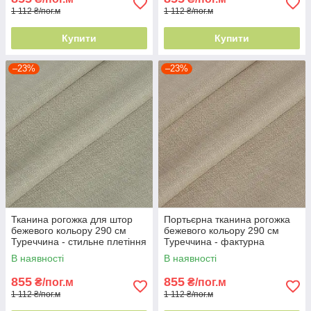
1 112 ₴/пог.м
1 112 ₴/пог.м
Купити
Купити
–23%
–23%
Тканина рогожка для штор
Портьєрна тканина рогожка
бежевого кольору 290 см
бежевого кольору 290 см
Туреччина - стильне плетіння
Туреччина - фактурна
ниток
поверхня
В наявності
В наявності
855
855
₴/пог.м
₴/пог.м
1 112 ₴/пог.м
1 112 ₴/пог.м