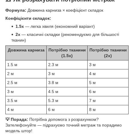
Формула:
Довжина карниза × коефіцієнт складок
Коефіцієнти складок:
1.5x
— легка хвиля (економний варіант)
2x
— класичні складки (рекомендуємо для більшості
тканин)
Довжина карниза
Потрібно тканини
Потрібно тканини
(1.5x)
(2x)
1.5 м
2.3 м
3 м
2 м
3 м
4 м
2.5 м
3.8 м
5 м
3 м
4.5 м
6 м
3.5 м
5.3 м
7 м
4 м
6 м
8 м
💡 Порада:
Потрібна допомога з розрахунком?
Зателефонуйте — підрахуємо точний метраж та порадимо
модель штор!