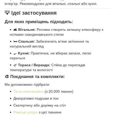
інтер'єр. Рекомендуємо для вітальні, спальні або кухні.
💡 Ідеї застосування
Для яких приміщень підходить:
🛋️
Вітальня:
Рогожка створить затишну атмосферу з
нотками скандинавського стилю
🛏️
Спальня:
Забезпечить м'яке затінення та
натуральний вигляд
🍳
Кухня:
Практична, не вбирає запахи, легко
переться
🌿
Тераса / Веранда:
Стійка до перепадів
температури та вологості
🎨 Поєднання та комплекти:
Ми допоможемо підібрати:
Тюль-компаньйон
(з 20,000 тканин)
Декоративні подушки в тон
Скатертину або доріжку на стіл
Римські штори
з цієї тканини