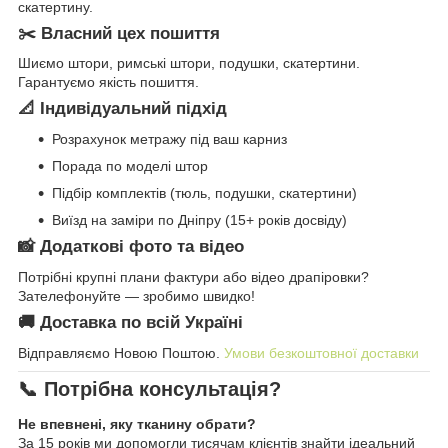
скатертину.
✂️ Власний цех пошиття
Шиємо штори, римські штори, подушки, скатертини.
Гарантуємо якість пошиття.
📐 Індивідуальний підхід
Розрахунок метражу під ваш карниз
Порада по моделі штор
Підбір комплектів (тюль, подушки, скатертини)
Виїзд на заміри по Дніпру (15+ років досвіду)
📸 Додаткові фото та відео
Потрібні крупні плани фактури або відео драпіровки?
Зателефонуйте — зробимо швидко!
🚚 Доставка по всій Україні
Відправляємо Новою Поштою.
Умови безкоштовної доставки
📞 Потрібна консультація?
Не впевнені, яку тканину обрати?
За 15 років ми допомогли тисячам клієнтів знайти ідеальний