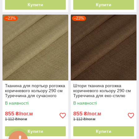
Купити
Купити
–23%
–23%
Тканина для портьєр рогожка
Штори тканина рогожка
коричневого кольору 290 см
коричневого кольору 290 см
Туреччина для сучасного
Туреччина для еко-стилю
інтер'єру
В наявності
В наявності
855
855
₴/пог.м
₴/пог.м
1 112 ₴/пог.м
1 112 ₴/пог.м
Купити
Купити