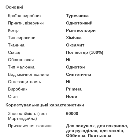
Основні
Країна виробник
Туреччина
Принти, візерунки
Однотонний
Колір
Різні кольори
Тип сировини
Хімічна
Тканина
Оксамит
Склад
Поліестер (100%)
Обважнювач
Ні
Тип малюнка
Однотон
Вид хімічної тканини
Синтетична
Огнезащитность
Ні
Виробник
Primera
Стан
Нове
Користувальницькі характеристики
Зносостійкість (тест
60000
Мартиндейла)
Призначення тканини
Для подушок, для покривал,
для рукоділля, для чохлів,
Оббивна, Портьєрна