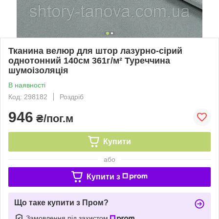
Тканина велюр для штор лазурно-сірий
однотонний 140см 361г/м² Туреччина
шумоізоляція
В наявності
Код: 298182
Роздріб
946
₴/пог.м
Купити
або
Купити з
Що таке купити з Пром?
Замовлення під захистом