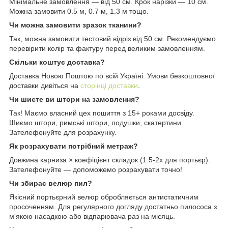
Мінімальне замовлення — від 50 см. Крок нарізки — 10 см.
Можна замовити 0.5 м, 0.7 м, 1.3 м тощо.
Чи можна замовити зразок тканини?
Так, можна замовити тестовий відріз від 50 см. Рекомендуємо
перевірити колір та фактуру перед великим замовленням.
Скільки коштує доставка?
Доставка Новою Поштою по всій Україні. Умови безкоштовної
доставки дивіться на
сторінці доставки
.
Чи шиєте ви штори на замовлення?
Так! Маємо власний цех пошиття з 15+ роками досвіду.
Шиємо штори, римські штори, подушки, скатертини.
Зателефонуйте для розрахунку.
Як розрахувати потрібний метраж?
Довжина карниза × коефіцієнт складок (1.5-2x для портьєр).
Зателефонуйте — допоможемо розрахувати точно!
Чи збирає велюр пил?
Якісний портьєрний велюр обробляється антистатичним
просоченням. Для регулярного догляду достатньо пилососа з
м'якою насадкою або відпарювача раз на місяць.