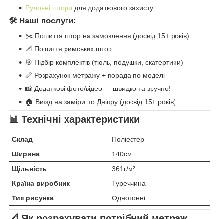
Рулонні штори
для додаткового захисту
🛠️ Наші послуги:
✂️ Пошиття штор на замовлення (досвід 15+ років)
📐 Пошиття римських штор
🎯 Підбір комплектів (тюль, подушки, скатертини)
📏 Розрахунок метражу + порада по моделі
📸 Додаткові фото/відео — швидко та зручно!
🏠 Виїзд на заміри по Дніпру (досвід 15+ років)
📊 Технічні характеристики
Склад
Поліестер
Ширина
140см
Щільність
361г/м²
Країна виробник
Туреччина
Тип рисунка
Однотонні
📐 Як розрахувати потрібний метраж