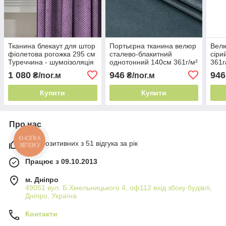
Тканина блекаут для штор
Портьєрна тканина велюр
Велю
фіолетова рогожка 295 см
сталево-блакитний
сіри
Туреччина - шумоізоляція
однотонний 140см 361г/м²
361г
Туреччина для важких
шумо
1 080
946
946
₴/пог.м
₴/пог.м
класичних штор
Купити
Купити
Про нас
КНОПКА
98% позитивних з 51 відгука за рік
ЗВ'ЯЗКУ
Працює з 09.10.2013
м. Дніпро
49051 вул. Б.Хмельницького 4, оф112 вхід збоку будівлі,
Дніпро, Україна
Контакти