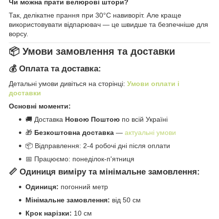
Чи можна прати велюрові штори?
Так, делікатне прання при 30°C навиворіт. Але краще
використовувати відпарювач — це швидше та безпечніше для
ворсу.
📦 Умови замовлення та доставки
💰 Оплата та доставка:
Детальні умови дивіться на сторінці:
Умови оплати і
доставки
Основні моменти:
🚚 Доставка
Новою Поштою
по всій Україні
🎁
Безкоштовна доставка
—
актуальні умови
📦 Відправлення: 2-4 робочі дні після оплати
📅 Працюємо: понеділок-п'ятниця
📏 Одиниця виміру та мінімальне замовлення:
Одиниця:
погонний метр
Мінімальне замовлення:
від 50 см
Крок нарізки:
10 см