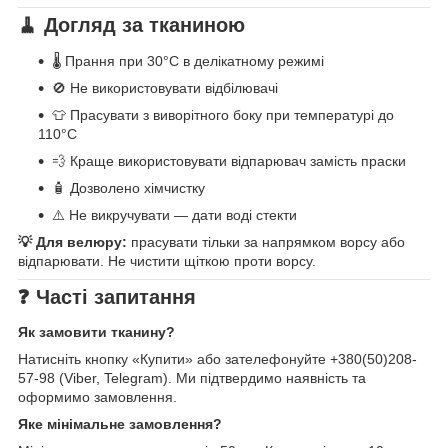
🧹 Догляд за тканиною
🌡️ Прання при 30°C в делікатному режимі
🚫 Не використовувати відбілювачі
👕 Прасувати з виворітного боку при температурі до
110°C
💨 Краще використовувати відпарювач замість праски
🧴 Дозволено хімчистку
⚠️ Не викручувати — дати воді стекти
💡 Для велюру:
прасувати тільки за напрямком ворсу або
відпарювати. Не чистити щіткою проти ворсу.
❓ Часті запитання
Як замовити тканину?
Натисніть кнопку «Купити» або зателефонуйте +380(50)208-
57-98 (Viber, Telegram). Ми підтвердимо наявність та
оформимо замовлення.
Яке мінімальне замовлення?