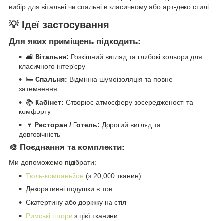
вибір для вітальні чи спальні в класичному або арт-деко стилі.
💡 Ідеї застосування
Для яких приміщень підходить:
🛋️
Вітальня:
Розкішний вигляд та глибокі кольори для
класичного інтер'єру
🛏️
Спальня:
Відмінна шумоізоляція та повне
затемнення
📚
Кабінет:
Створює атмосферу зосередженості та
комфорту
🍷
Ресторан / Готель:
Дорогий вигляд та
довговічність
🎨 Поєднання та комплекти:
Ми допоможемо підібрати:
Тюль-компаньйон
(з 20,000 тканин)
Декоративні подушки в тон
Скатертину або доріжку на стіл
Римські штори
з цієї тканини