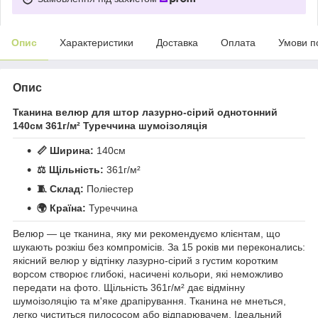
Опис
Характеристики
Доставка
Оплата
Умови п
Опис
Тканина велюр для штор лазурно-сірий однотонний
140см 361г/м² Туреччина шумоізоляція
📏 Ширина:
140см
⚖️ Щільність:
361г/м²
🧵 Склад:
Поліестер
🌍 Країна:
Туреччина
Велюр — це тканина, яку ми рекомендуємо клієнтам, що
шукають розкіш без компромісів. За 15 років ми переконались:
якісний велюр у відтінку лазурно-сірий з густим коротким
ворсом створює глибокі, насичені кольори, які неможливо
передати на фото. Щільність 361г/м² дає відмінну
шумоізоляцію та м'яке драпірування. Тканина не мнеться,
легко чиститься пилососом або відпарювачем. Ідеальний