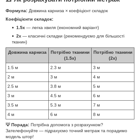
Формула:
Довжина карниза × коефіцієнт складок
Коефіцієнти складок:
1.5x
— легка хвиля (економний варіант)
2x
— класичні складки (рекомендуємо для більшості
тканин)
Довжина карниза
Потрібно тканини
Потрібно тканини
(1.5x)
(2x)
1.5 м
2.3 м
3 м
2 м
3 м
4 м
2.5 м
3.8 м
5 м
3 м
4.5 м
6 м
3.5 м
5.3 м
7 м
4 м
6 м
8 м
💡 Порада:
Потрібна допомога з розрахунком?
Зателефонуйте — підрахуємо точний метраж та порадимо
модель штор!