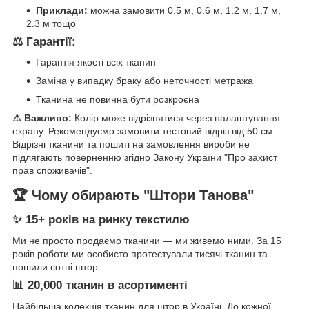
Приклади:
можна замовити 0.5 м, 0.6 м, 1.2 м, 1.7 м,
2.3 м тощо
⚖️ Гарантії:
Гарантія якості всіх тканин
Заміна у випадку браку або неточності метража
Тканина не повинна бути розкроєна
⚠️ Важливо:
Колір може відрізнятися через налаштування
екрану. Рекомендуємо замовити тестовий відріз від 50 см.
Відрізні тканини та пошиті на замовлення вироби не
підлягають поверненню згідно Закону України "Про захист
прав споживачів".
🏆 Чому обирають "Штори Танова"
✨ 15+ років на ринку текстилю
Ми не просто продаємо тканини — ми живемо ними. За 15
років роботи ми особисто протестували тисячі тканин та
пошили сотні штор.
📊 20,000 тканин в асортименті
Найбільша колекція тканин для штор в Україні. До кожної