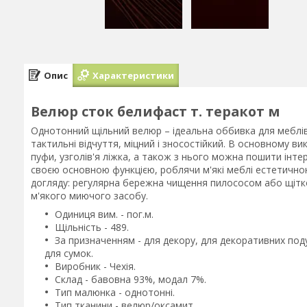
Опис
Характеристики
Велюр сток белифаст т. теракот м
Однотонний щільний велюр – ідеальна оббивка для меблів.
тактильні відчуття, міцний і зносостійкий. В основному в
пуфи, узголів'я ліжка, а також з нього можна пошити інте
своєю основною функцією, роблячи м'які меблі естетичною
догляду: регулярна бережна чищення пилососом або щітк
м'якого миючого засобу.
Одиниця вим. - пог.м.
Щільність - 489.
За призначенням - для декору, для декоративних поду
для сумок.
Виробник - Чехія.
Склад - бавовна 93%, модал 7%.
Тип малюнка - однотонні.
Тип тканини - велюр/оксамит.