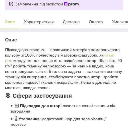
Замовлення під захистом
Опис
Характеристики
Доставка
Оплата
Умови п
Опис
Підкладкова тканина — практичний матеріал помаранчевого
кольору зі 100% поліестеру з матовою фактурою, як
ий ми
р
екомендуємо для пошиття та оздоблення штор. Щільність 90
г/м² робить тканину непрозорою — за нею не видно, хоча
вона пропускає світло. Її головна задача — захистити основну
тканину від вигорання, стабілізувати полотно штор і зробити
малюнок лицьової тканини яскравішим. Легка в догляді, не
мнеться, швидко сохне.
🎯 Сфери застосування
🪟
Підкладка для штор:
захист основної тканини від
вигорання
🌡️
Утеплення:
додатковий шар для термоізоляції
портьєр