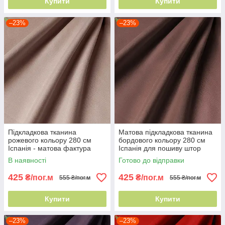
Купити
Купити
–23%
–23%
Підкладкова тканина
Матова підкладкова тканина
рожевого кольору 280 см
бордового кольору 280 см
Іспанія - матова фактура
Іспанія для пошиву штор
В наявності
Готово до відправки
425
425
₴/пог.м
₴/пог.м
555 ₴/пог.м
555 ₴/пог.м
Купити
Купити
–23%
–23%