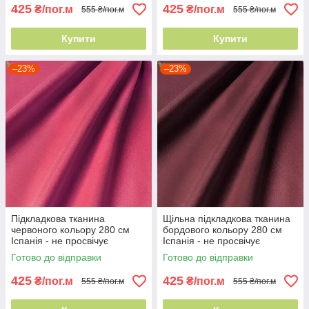
425
425
₴/пог.м
₴/пог.м
555 ₴/пог.м
555 ₴/пог.м
Купити
Купити
–23%
–23%
Підкладкова тканина
Щільна підкладкова тканина
червоного кольору 280 см
бордового кольору 280 см
Іспанія - не просвічує
Іспанія - не просвічує
Готово до відправки
Готово до відправки
425
425
₴/пог.м
₴/пог.м
555 ₴/пог.м
555 ₴/пог.м