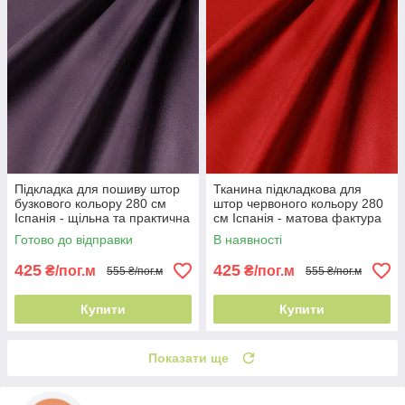
Підкладка для пошиву штор
Тканина підкладкова для
бузкового кольору 280 см
штор червоного кольору 280
Іспанія - щільна та практична
см Іспанія - матова фактура
Готово до відправки
В наявності
425
425
₴/пог.м
₴/пог.м
555 ₴/пог.м
555 ₴/пог.м
Купити
Купити
Показати ще