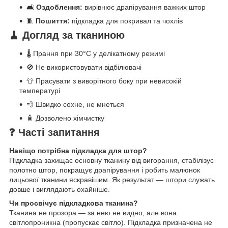
🛋️
Оздоблення:
вирівнює драпірування важких штор
🧵
Пошиття:
підкладка для покривал та чохлів
🧹 Догляд за тканиною
🌡️ Прання при 30°C у делікатному режимі
🚫 Не використовувати відбілювачі
👕 Прасувати з виворітного боку при невисокій
температурі
💨 Швидко сохне, не мнеться
🧴 Дозволено хімчистку
❓ Часті запитання
Навіщо потрібна підкладка для штор?
Підкладка захищає основну тканину від вигорання, стабілізує
полотно штор, покращує драпірування і робить малюнок
лицьової тканини яскравішим. Як результат — штори служать
довше і виглядають охайніше.
Чи просвічує підкладкова тканина?
Тканина не прозора — за нею не видно, але вона
світлопроникна (пропускає світло). Підкладка призначена не