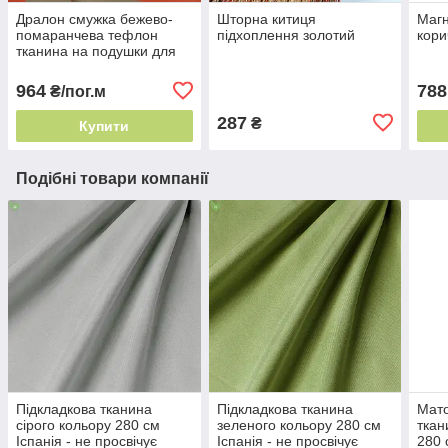
Дралон смужка бежево-
Шторна китиця
Магн
помаранчева тефлон
підхоплення золотий
кори
тканина на подушки для
садових меблів, Пошиття
чохлів на садові
964
788
₴/пог.м
287
₴
Купити
Подібні товари компанії
Підкладкова тканина
Підкладкова тканина
Мато
сірого кольору 280 см
зеленого кольору 280 см
ткан
Іспанія - не просвічує
Іспанія - не просвічує
280 