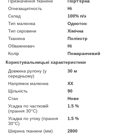
Призначення тканини
Порт'єрна
Огнезащитность
Ні
Склад
100% п/э
Тип малюнка
Однотон
Тип сировини
Хімічна
Тканина
Поліестр
Обважнювач
Ні
Колір
Помаранчевий
Користувальницькі характеристики
Довжина рулону (у
30 м
середньому)
Напрямок малюнка
XX
Щільність
90
Стан
Нове
Усадка по частковій
1.5 %
(прання 30°C)
Усадка по утоку (прання
1.5 %
30°C)
Ширина тканини (мм)
2800