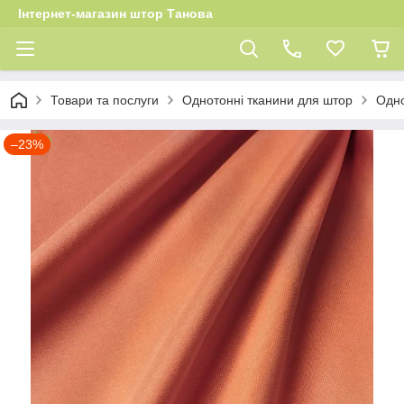
Інтернет-магазин штор Танова
Товари та послуги
Однотонні тканини для штор
Одно
–23%