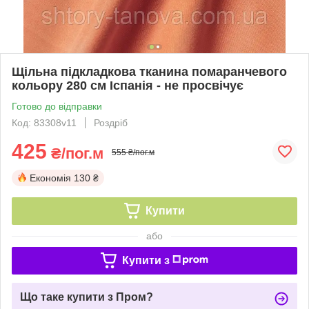
Щільна підкладкова тканина помаранчевого
кольору 280 см Іспанія - не просвічує
Готово до відправки
Код: 83308v11
Роздріб
425
₴/пог.м
555 ₴/пог.м
Економія
130 ₴
Купити
або
Купити з
Що таке купити з Пром?