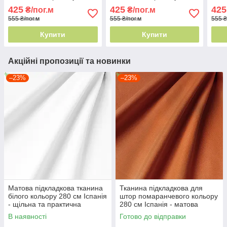
прак
425
425
425
₴/пог.м
₴/пог.м
555 ₴/пог.м
555 ₴/пог.м
555 ₴
Купити
Купити
Акційні пропозиції та новинки
–23%
–23%
Матова підкладкова тканина
Тканина підкладкова для
білого кольору 280 см Іспанія
штор помаранчевого кольору
- щільна та практична
280 см Іспанія - матова
фактура
В наявності
Готово до відправки