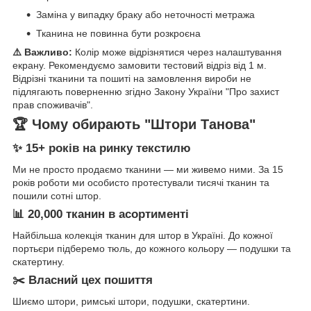
Заміна у випадку браку або неточності метража
Тканина не повинна бути розкроєна
⚠️ Важливо:
Колір може відрізнятися через налаштування
екрану. Рекомендуємо замовити тестовий відріз від 1 м.
Відрізні тканини та пошиті на замовлення вироби не
підлягають поверненню згідно Закону України "Про захист
прав споживачів".
🏆 Чому обирають "Штори Танова"
✨ 15+ років на ринку текстилю
Ми не просто продаємо тканини — ми живемо ними. За 15
років роботи ми особисто протестували тисячі тканин та
пошили сотні штор.
📊 20,000 тканин в асортименті
Найбільша колекція тканин для штор в Україні. До кожної
портьєри підберемо тюль, до кожного кольору — подушки та
скатертину.
✂️ Власний цех пошиття
Шиємо штори, римські штори, подушки, скатертини.