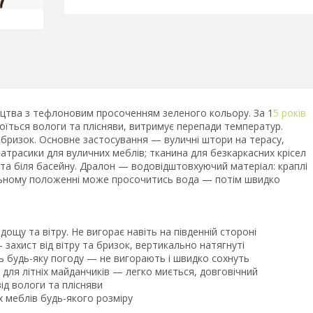
цтва з тефлоновим просоченням зеленого кольору. За 1
5 років
боїться вологи та плісняви, витримує перепади температур.
та бризок. Основне застосування — вуличні штори на терасу,
матрасики для вуличних меблів; тканина для безкаркасних крісел
 та біля басейну. Дралон — водовідштовхуючий матеріал: краплі
льному положенні може просочитись вода — потім швидко
дощу та вітру. Не вигорає навіть на південній стороні
захист від вітру та бризок, вертикально натягнуті
 будь-яку погоду — не вигорають і швидко сохнуть
для літніх майданчиків — легко миється, довговічний
д вологи та плісняви
 меблів будь-якого розміру