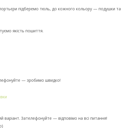
ї портьєри підберемо тюль, до кожного кольору — подушки та
туємо якість пошиття.
телефонуйте — зробимо швидко!
авки
ий варіант. Зателефонуйте — відповімо на всі питання!
p)