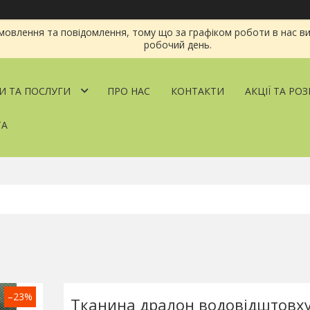
овлення та повідомлення, тому що за графіком роботи в нас ви
робочий день.
И ТА ПОСЛУГИ
ПРО НАС
КОНТАКТИ
АКЦІЇ ТА РО
ТА
–23%
Тканина дралон водовідштовх