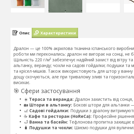
Опис
Характеристики
Дралон — це 100% акрилова тканина іспанського виробни
роботи ми переконались: дралон не вигорає на сонці, не 
Щільність 220 г/м² забезпечує надійний захист від вітру 
альтанку, веранду; чохли на садові гойдалки; подушки та 
та крісел-мішків. Також використовують для штор у ванну
дощу скочуються, але при тривалому зливі та горизонта
висихає.
🎯 Сфери застосування
☀️
Тераса та веранда:
Дралон захистить від сонця, 
🏡
Штори в альтанку:
Бокові штори для альтанки — 
🎢
Садові гойдалки:
Подушки з дралону витримують
☕
Кафе та ресторан (HoReCa):
Професійне рішення 
🛁
Ванна та басейн:
Тефлонова пропитка захищає ві
🧳
Подушки та чохли:
Шиємо подушки для вуличних