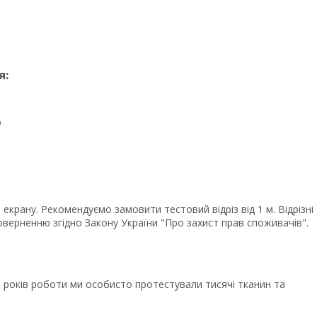
я:
о
крану. Рекомендуємо замовити тестовий відріз від 1 м. Відрізні
верненню згідно Закону України "Про захист прав споживачів".
років роботи ми особисто протестували тисячі тканин та