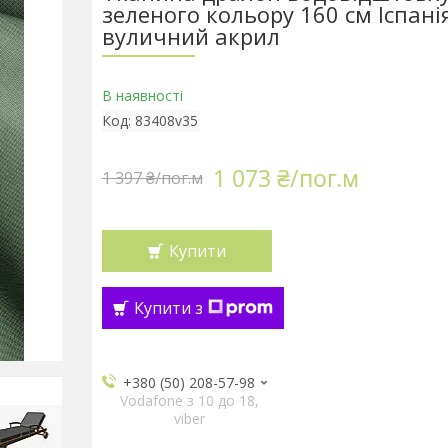
зеленого кольору 160 см Іспанія
вуличний акрил
В наявності
Код:
83408v35
1 073 ₴/пог.м
1 397 ₴/пог.м
Купити
Купити з
+380 (50) 208-57-98
Vodafone з 10 до 18,
viber