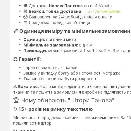
🚚 Доставка
Новою Поштою
по всій Україні
🎁
Безкоштовна доставка
—
актуальні умови
📦 Відправлення: 2-4 робочі дні після оплати
📅 Працюємо: понеділок-п'ятниця
📏 Одиниця виміру та мінімальне замовленн
Одиниця:
погонний метр
Мінімальне замовлення:
від 1 м
Приклади:
можна замовити 1 м, 1.5 м, 2 м, 3 м тощ
⚖️ Гарантії:
Гарантія якості всіх тканин
Заміна у випадку браку або неточності метража
Тканина не повинна бути розкроєна
⚠️ Важливо:
Колір може відрізнятися через налаштування е
тканини та пошиті на замовлення вироби не підлягають по
🏆 Чому обирають "Штори Танова"
✨ 15+ років на ринку текстилю
Ми не просто продаємо тканини — ми живемо ними. За 15 
пошили сотні штор.