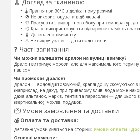
🧹 Догляд за тканиною
🌡️ Прання при 30°C в делікатному режимі
🚫 Не використовувати відбілювачі
👕 Прасувати з виворітного боку при температурі до
💨 Краще використовувати відпарювач замість праск
🧴 Дозволено хімчистку
⚠️ Не викручувати — дати воді стекти
❓ Часті запитання
Чи можна залишати дралон на вулиці взимку?
Дралон витримує морози, але для максимального терміну с
навісом.
Чи промокає дралон?
Дралон — водовідштовхуючий, краплі дощу скочуються з п
(наприклад, на даху), при тривалому зливі вода може нак
дахів альтанок, маркіз, тентів та парасолей — для цього є
(вертикально), чохлів, подушок.
📦 Умови замовлення та доставки
💰 Оплата та доставка:
Детальні умови дивіться на сторінці:
Умови оплати і до
Основні моменти: