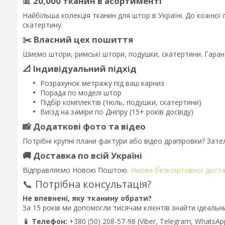
📊 20,000 тканин в асортименті
Найбільша колекція тканин для штор в Україні. До кожно
скатертину.
✂️ Власний цех пошиття
Шиємо штори, римські штори, подушки, скатертини. Гаран
📐 Індивідуальний підхід
Розрахунок метражу під ваш карниз
Порада по моделі штор
Підбір комплектів (тюль, подушки, скатертини)
Виїзд на заміри по Дніпру (15+ років досвіду)
📸 Додаткові фото та відео
Потрібні крупні плани фактури або відео драпіровки? За
🚚 Доставка по всій Україні
Відправляємо Новою Поштою.
Умови безкоштовної дост
📞 Потрібна консультація?
Не впевнені, яку тканину обрати?
За 15 років ми допомогли тисячам клієнтів знайти ідеальн
📱 Телефон:
+380 (50) 208-57-98 (Viber, Telegram, WhatsAp