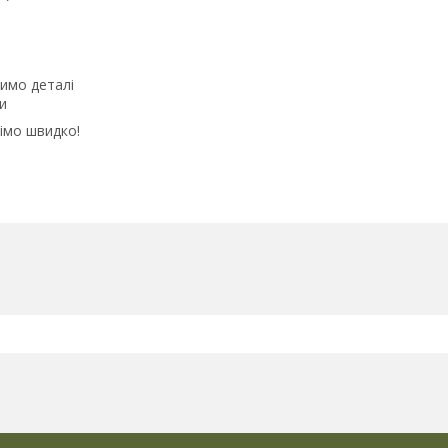
имо деталі
и
імо швидко!