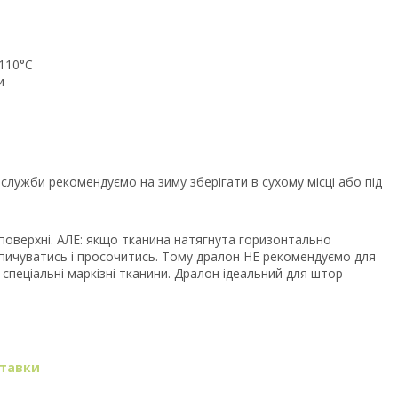
 110°C
и
лужби рекомендуємо на зиму зберігати в сухому місці або під
оверхні. АЛЕ: якщо тканина натягнута горизонтально
опичуватись і просочитись. Тому дралон НЕ рекомендуємо для
 спеціальні маркізні тканини. Дралон ідеальний для штор
ставки