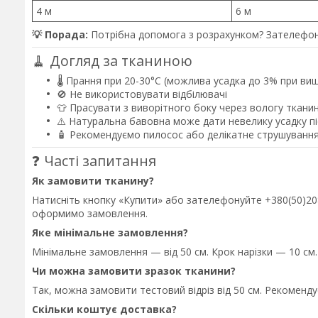
4 м
6 м
💡 Порада:
Потрібна допомога з розрахунком? Зателефон
🧹 Догляд за тканиною
🌡️ Прання при 20-30°C (можлива усадка до 3% при ви
🚫 Не використовувати відбілювачі
👕 Прасувати з виворітного боку через вологу ткани
⚠️ Натуральна бавовна може дати невелику усадку 
🧴 Рекомендуємо пилосос або делікатне струшування
❓ Часті запитання
Як замовити тканину?
Натисніть кнопку «Купити» або зателефонуйте +380(50)208-
оформимо замовлення.
Яке мінімальне замовлення?
Мінімальне замовлення — від 50 см. Крок нарізки — 10 см.
Чи можна замовити зразок тканини?
Так, можна замовити тестовий відріз від 50 см. Рекоменд
Скільки коштує доставка?