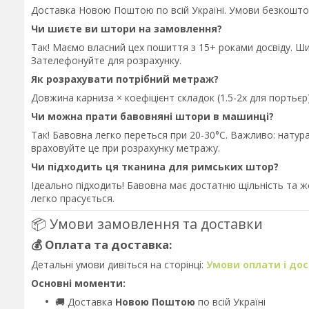
Доставка Новою Поштою по всій Україні. Умови безкошто
Чи шиєте ви штори на замовлення?
Так! Маємо власний цех пошиття з 15+ роками досвіду. Ш
Зателефонуйте для розрахунку.
Як розрахувати потрібний метраж?
Довжина карниза × коефіцієнт складок (1.5-2x для порть
Чи можна прати бавовняні штори в машинці?
Так! Бавовна легко переться при 20-30°C. Важливо: нату
враховуйте це при розрахунку метражу.
Чи підходить ця тканина для римських штор?
Ідеально підходить! Бавовна має достатню щільність та ж
легко прасується.
📦 Умови замовлення та доставки
💰 Оплата та доставка:
Детальні умови дивіться на сторінці:
Умови оплати і до
Основні моменти:
🚚 Доставка
Новою Поштою
по всій Україні