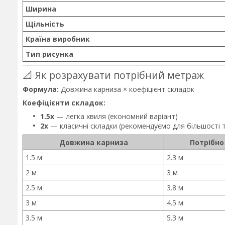
Ширина
Щільність
Країна виробник
Тип рисунка
📐 Як розрахувати потрібний метраж
Формула:
Довжина карниза × коефіцієнт складок
Коефіцієнти складок:
1.5x
— легка хвиля (економний варіант)
2x
— класичні складки (рекомендуємо для більшості 
Довжина карниза
Потрібно
1.5 м
2.3 м
2 м
3 м
2.5 м
3.8 м
3 м
4.5 м
3.5 м
5.3 м