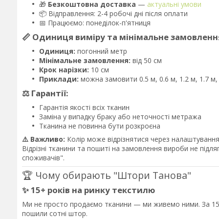
🎁
Безкоштовна доставка
—
актуальні умови
📦 Відправлення: 2-4 робочі дні після оплати
📅 Працюємо: понеділок-п'ятниця
📏 Одиниця виміру та мінімальне замовленн
Одиниця:
погонний метр
Мінімальне замовлення:
від 50 см
Крок нарізки:
10 см
Приклади:
можна замовити 0.5 м, 0.6 м, 1.2 м, 1.7 м
⚖️ Гарантії:
Гарантія якості всіх тканин
Заміна у випадку браку або неточності метража
Тканина не повинна бути розкроєна
⚠️ Важливо:
Колір може відрізнятися через налаштування 
Відрізні тканини та пошиті на замовлення вироби не підл
споживачів".
🏆 Чому обирають "Штори Танова"
✨ 15+ років на ринку текстилю
Ми не просто продаємо тканини — ми живемо ними. За 15 
пошили сотні штор.