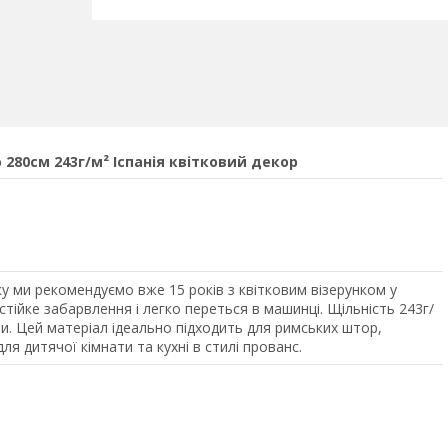
280см 243г/м² Іспанія квітковий декор
у ми рекомендуємо вже 15 років з квітковим візерунком у
стійке забарвлення і легко переться в машинці. Щільність 243г/
и. Цей матеріал ідеально підходить для римських штор,
я дитячої кімнати та кухні в стилі прованс.