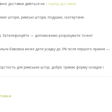
вної доставки дивіться на
сторінці доставки
.
иємо штори, римські штори, подушки, скатертини.
єр). Зателефонуйте — допоможемо розрахувати точно!
ральна бавовна може дати усадку до 3% після першого прання —
орсткість для римських штор, добре тримає форму складок і
ставки