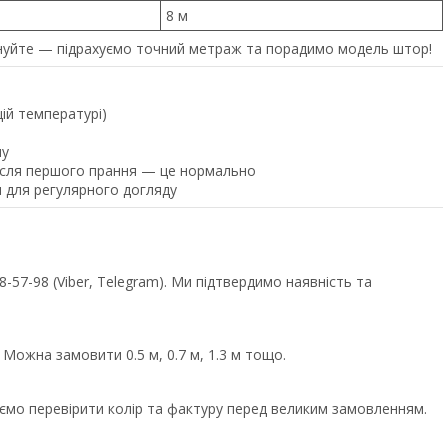
8 м
уйте — підрахуємо точний метраж та порадимо модель штор!
щій температурі)
ну
після першого прання — це нормально
 для регулярного догляду
57-98 (Viber, Telegram). Ми підтвердимо наявність та
 Можна замовити 0.5 м, 0.7 м, 1.3 м тощо.
уємо перевірити колір та фактуру перед великим замовленням.