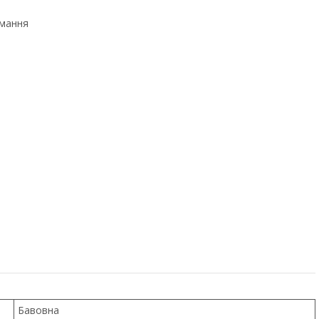
имання
Бавовна