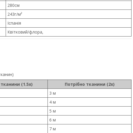
280см
243г/м²
Іспанія
Квітковий/флора,
тканин)
 тканини (1.5x)
Потрібно тканини (2x)
3 м
4 м
5 м
6 м
7 м