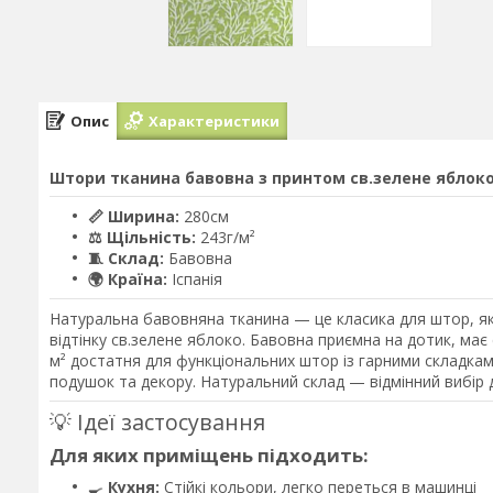
Опис
Характеристики
Штори тканина бавовна з принтом св.зелене яблоко 
📏 Ширина:
280см
⚖️ Щільність:
243г/м²
🧵 Склад:
Бавовна
🌍 Країна:
Іспанія
Натуральна бавовняна тканина — це класика для штор, як
відтінку св.зелене яблоко. Бавовна приємна на дотик, має 
м² достатня для функціональних штор із гарними складкам
подушок та декору. Натуральний склад — відмінний вибір дл
💡 Ідеї застосування
Для яких приміщень підходить:
🍳
Кухня:
Стійкі кольори, легко переться в машинці