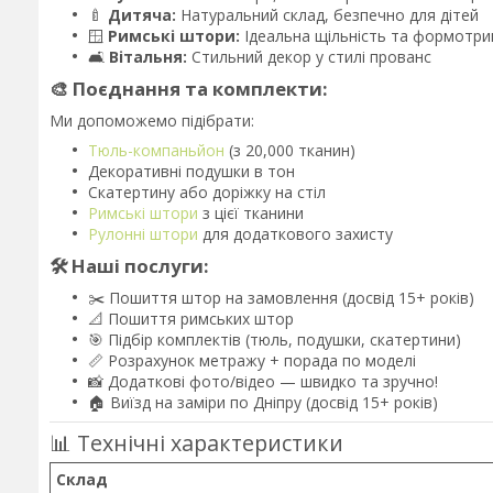
🍼
Дитяча:
Натуральний склад, безпечно для дітей
🪟
Римські штори:
Ідеальна щільність та формотр
🛋️
Вітальня:
Стильний декор у стилі прованс
🎨 Поєднання та комплекти:
Ми допоможемо підібрати:
Тюль-компаньйон
(з 20,000 тканин)
Декоративні подушки в тон
Скатертину або доріжку на стіл
Римські штори
з цієї тканини
Рулонні штори
для додаткового захисту
🛠️ Наші послуги:
✂️ Пошиття штор на замовлення (досвід 15+ років)
📐 Пошиття римських штор
🎯 Підбір комплектів (тюль, подушки, скатертини)
📏 Розрахунок метражу + порада по моделі
📸 Додаткові фото/відео — швидко та зручно!
🏠 Виїзд на заміри по Дніпру (досвід 15+ років)
📊 Технічні характеристики
Склад