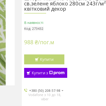
св.зелене яблоко 280см 243г/м²
квітковий декор
В наявності
Код:
273432
988 ₴/пог.м
Купити
Купити з
+380 (50) 208-57-98
Vodafone з 10 до 18,
viber