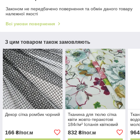
Законом не передбачено повернення та обмін даного товару
належної якості
Всі умови повернення
З цим товаром також замовляють
Декор сітка ромбик чорний
Тканина для тюлю сітка
Ткан
квіти жовто-теракотові
водо
184г/м² Іспанія квітковий
моло
декор
м² І
166
832
964
₴/пог.м
₴/пог.м