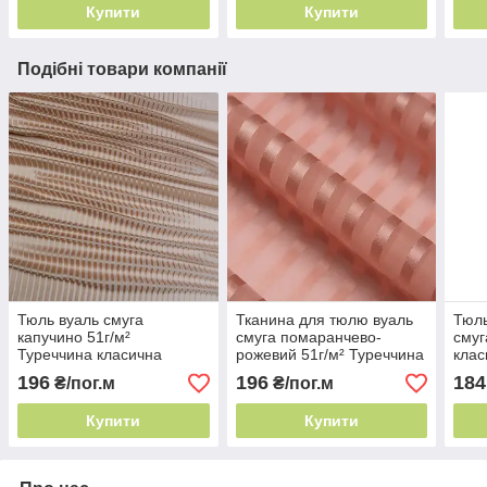
Купити
Купити
Подібні товари компанії
Тюль вуаль смуга
Тканина для тюлю вуаль
Тюль
капучино 51г/м²
смуга помаранчево-
смуг
Туреччина класична
рожевий 51г/м² Туреччина
клас
смужка
класична смужка
196
196
184
₴/пог.м
₴/пог.м
Купити
Купити