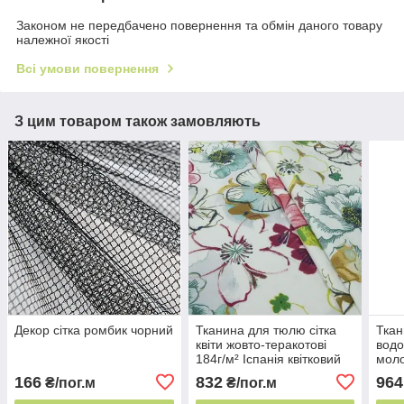
Законом не передбачено повернення та обмін даного товару
належної якості
Всі умови повернення
З цим товаром також замовляють
Декор сітка ромбик чорний
Тканина для тюлю сітка
Ткан
квіти жовто-теракотові
водо
184г/м² Іспанія квітковий
моло
декор
м² І
166
832
964
₴/пог.м
₴/пог.м