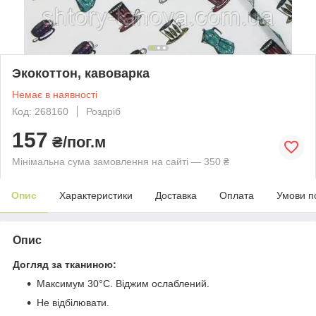
Экокоттон, кавоварка
Немає в наявності
Код: 268160
Роздріб
157
₴/пог.м
Мінімальна сума замовлення на сайті — 350 ₴
Опис
Характеристики
Доставка
Оплата
Умови п
Опис
Догляд за тканиною:
Максимум 30°C. Віджим ослаблений.
Не відбілювати.