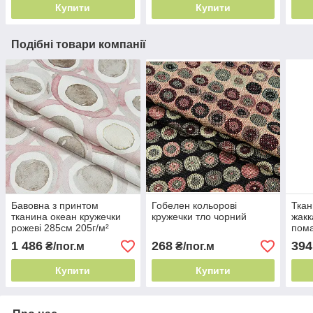
Купити
Купити
Подібні товари компанії
Бавовна з принтом
Гобелен кольорові
Ткан
тканина океан кружечки
кружечки тло чорний
жакк
рожеві 285см 205г/м²
пом
Італія графічний принт
205г
1 486
268
394
₴/пог.м
₴/пог.м
Купити
Купити