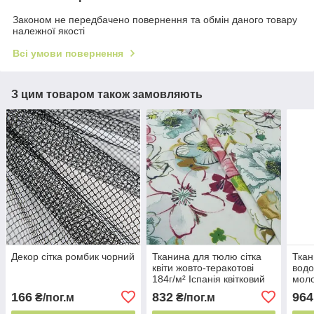
Законом не передбачено повернення та обмін даного товару
належної якості
Всі умови повернення
З цим товаром також замовляють
Декор сітка ромбик чорний
Тканина для тюлю сітка
Ткан
квіти жовто-теракотові
водо
184г/м² Іспанія квітковий
моло
декор
м² І
166
832
964
₴/пог.м
₴/пог.м