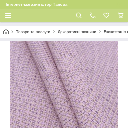
Інтернет-магазин штор Танова
Товари та послуги
Декоративні тканини
Екокоттон із