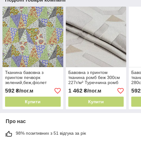
Тканина бавовна з
Бавовна з принтом
Баво
принтом печворк
тканина ромб беж 300см
ткан
зелений,беж,фіолет
227г/м² Туреччина ромб
280с
280см 234г/м² Іспанія арт
на тканині
лінії
592
1 462
592
₴/пог.м
₴/пог.м
декор
Купити
Купити
Про нас
98% позитивних з 51 відгука за рік