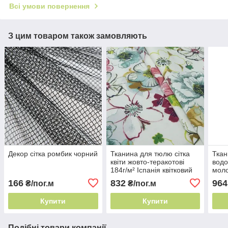
Всі умови повернення
З цим товаром також замовляють
Декор сітка ромбик чорний
Тканина для тюлю сітка
Ткан
квіти жовто-теракотові
водо
184г/м² Іспанія квітковий
моло
декор
м² І
166
832
964
₴/пог.м
₴/пог.м
Купити
Купити
Подібні товари компанії