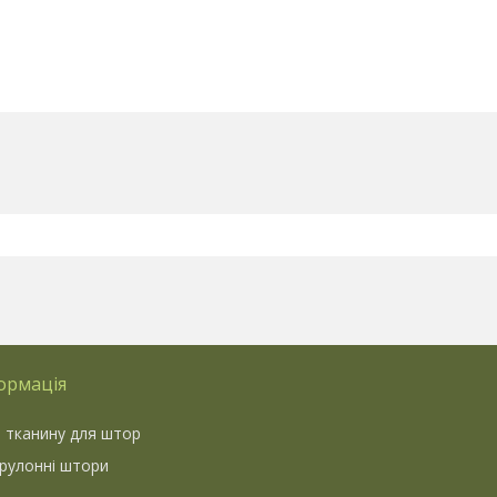
ормація
 тканину для штор
 рулонні штори