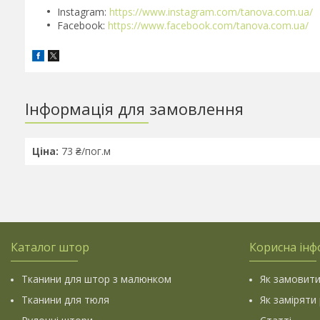
Instagram:
https://www.instagram.com/tanova.com.ua/
Facebook:
https://www.facebook.com/tanova.com.ua/
Інформація для замовлення
Ціна:
73 ₴/пог.м
Каталог штор
Корисна інф
Тканини для штор з малюнком
Як замовити
Тканини для тюля
Як заміряти