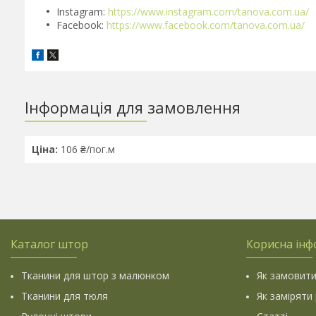
Instagram:
https://www.instagram.com/tanova.com.ua/
Facebook:
https://www.facebook.com/tanova.com.ua/
Інформація для замовлення
Ціна:
106 ₴/пог.м
Каталог штор
Корисна інф
Тканини для штор з малюнком
Як замовити
Тканини для тюля
Як заміряти