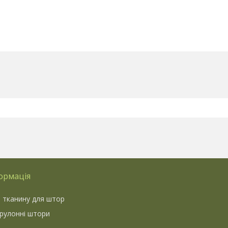
ормація
 тканину для штор
 рулонні штори