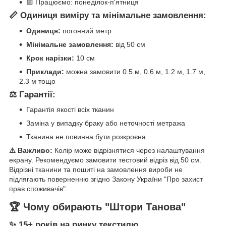
📅 Працюємо: понеділок-п'ятниця
📏 Одиниця виміру та мінімальне замовлення:
Одиниця:
погонний метр
Мінімальне замовлення:
від 50 см
Крок нарізки:
10 см
Приклади:
можна замовити 0.5 м, 0.6 м, 1.2 м, 1.7 м,
2.3 м тощо
⚖️ Гарантії:
Гарантія якості всіх тканин
Заміна у випадку браку або неточності метража
Тканина не повинна бути розкроєна
⚠️ Важливо:
Колір може відрізнятися через налаштування
екрану. Рекомендуємо замовити тестовий відріз від 50 см.
Відрізні тканини та пошиті на замовлення вироби не
підлягають поверненню згідно Закону України "Про захист
прав споживачів".
🏆 Чому обирають "Штори Танова"
✨ 15+ років на ринку текстилю