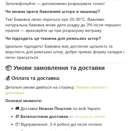
Зателефонуйте — допоможемо розрахувати точно!
Чи можна прати бавовняні штори в машинці?
Так! Бавовна легко переться при 20-30°C. Важливо:
натуральна бавовна може дати усадку до 3% після першого
прання — враховуйте це при розрахунку метражу.
Чи підходить ця тканина для римських штор?
Ідеально підходить! Бавовна має достатню щільність та
жорсткість для римських штор, добре тримає форму складок і
легко прасується.
📦 Умови замовлення та доставки
💰 Оплата та доставка:
Детальні умови дивіться на сторінці:
Умови оплати і
доставки
Основні моменти:
🚚 Доставка
Новою Поштою
по всій Україні
🎁
Безкоштовна доставка
—
актуальні умови
📦 Відправлення: 2-4 робочі дні після оплати