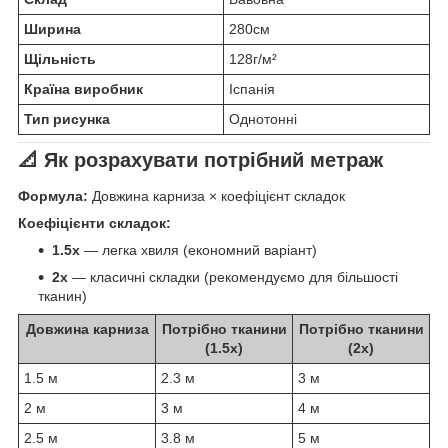
Ширина
280см
Щільність
128г/м²
Країна виробник
Іспанія
Тип рисунка
Однотонні
📐 Як розрахувати потрібний метраж
Формула:
Довжина карниза × коефіцієнт складок
Коефіцієнти складок:
1.5x
— легка хвиля (економний варіант)
2x
— класичні складки (рекомендуємо для більшості
тканин)
Довжина карниза
Потрібно тканини
Потрібно тканини
(1.5x)
(2x)
1.5 м
2.3 м
3 м
2 м
3 м
4 м
2.5 м
3.8 м
5 м