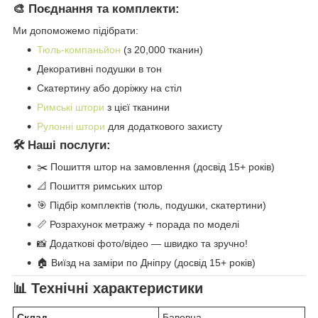
🎨 Поєднання та комплекти:
Ми допоможемо підібрати:
Тюль-компаньйон
(з 20,000 тканин)
Декоративні подушки в тон
Скатертину або доріжку на стіл
Римські штори
з цієї тканини
Рулонні штори
для додаткового захисту
🛠️ Наші послуги:
✂️ Пошиття штор на замовлення (досвід 15+ років)
📐 Пошиття римських штор
🎯 Підбір комплектів (тюль, подушки, скатертини)
📏 Розрахунок метражу + порада по моделі
📸 Додаткові фото/відео — швидко та зручно!
🏠 Виїзд на заміри по Дніпру (досвід 15+ років)
📊 Технічні характеристики
Склад
Бавовна