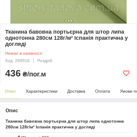
Тканина бавовна портьєрна для штор липа
однотонна 280см 128г/м² Іспанія практична у
догляді
Немає в наявності
Код: 268916
Роздріб
436
₴/пог.м
Опис
Характеристики
Доставка
Оплата
Умови п
Опис
Тканина бавовна портьєрна для штор липа однотонна
280см 128г/м² Іспанія практична у догляді