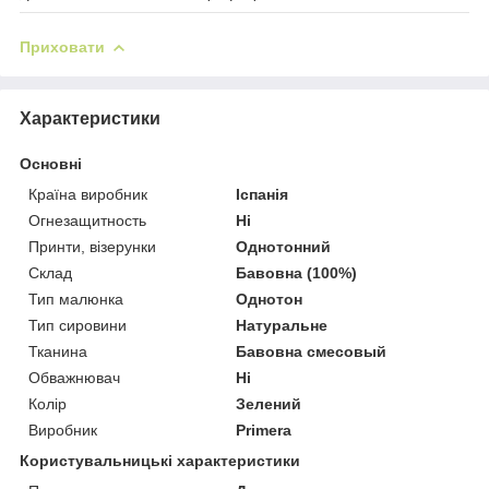
Приховати
Характеристики
Основні
Країна виробник
Іспанія
Огнезащитность
Ні
Принти, візерунки
Однотонний
Склад
Бавовна (100%)
Тип малюнка
Однотон
Тип сировини
Натуральне
Тканина
Бавовна смесовый
Обважнювач
Ні
Колір
Зелений
Виробник
Primera
Користувальницькі характеристики