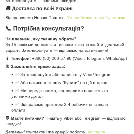
Зателефонуйте — зробимо швидко!
🚚 Доставка по всій Україні
Відправляємо Новою Поштою.
Умови безкоштовної доставки
📞 Потрібна консультація?
Не впевнені, яку тканину обрати?
За 15 років ми допомогли тисячам клієнтів знайти ідеальний
варіант. Зателефонуйте — відповімо на всі питання!
📱 Телефон:
+380 (50) 208-57-98 (Viber, Telegram, WhatsApp)
🎯 Замовляйте прямо зараз:
✅ Зателефонуйте або напишіть у Viber/Telegram
✅ Або натисніть кнопку "Купити" на цій сторінці
✅ Ми передзвонимо, підтвердимо наявність та
уточнимо деталі
✅ Відправимо протягом 2-4 робочих днів після
оплати
💬 Маєте питання?
Пишіть у Viber або Telegram — відповімо
швидко!
Детальні контакти та графік роботи:
на сайті