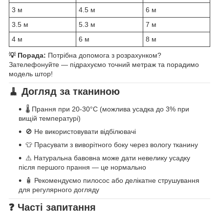
3 м
4.5 м
6 м
3.5 м
5.3 м
7 м
4 м
6 м
8 м
💡 Порада:
Потрібна допомога з розрахунком?
Зателефонуйте — підрахуємо точний метраж та порадимо
модель штор!
🧹 Догляд за тканиною
🌡️ Прання при 20-30°C (можлива усадка до 3% при
вищій температурі)
🚫 Не використовувати відбілювачі
👕 Прасувати з виворітного боку через вологу тканину
⚠️ Натуральна бавовна може дати невелику усадку
після першого прання — це нормально
🧴 Рекомендуємо пилосос або делікатне струшування
для регулярного догляду
❓ Часті запитання