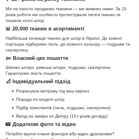
Ми не просто продаємо тканини — ми живемо ними. За 15
років роботи ми особисто протестували тисячі тканин та
пошили сотні штор.
📊 20,000 тканин в асортименті
Найбільша колекція тканин для штор в Україні. До кожної
портьєри підберемо тюль, до кожного кольору — подушки та
скатертину.
✂️ Власний цех пошиття
Шиємо штори, римські штори, подушки, скатертини.
Гарантуємо якість пошиття.
📐 Індивідуальний підхід
Розрахунок метражу під ваш карниз
Порада по моделі штор
Підбір комплектів (тюль, подушки, скатертини)
Виїзд на заміри по Дніпру (15+ років досвіду)
📸 Додаткові фото та відео
Потрібні крупні плани фактури або відео драпіровки?