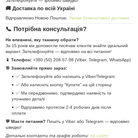
Зателефонуйте — зробимо швидко!
🚚 Доставка по всій Україні
Відправляємо Новою Поштою.
Умови безкоштовної доставки
📞 Потрібна консультація?
Не впевнені, яку тканину обрати?
За 15 років ми допомогли тисячам клієнтів знайти ідеальний
варіант. Зателефонуйте — відповімо на всі питання!
📱 Телефон:
+380 (50) 208-57-98 (Viber, Telegram, WhatsApp)
🎯 Замовляйте прямо зараз:
✅ Зателефонуйте або напишіть у Viber/Telegram
✅ Або натисніть кнопку "Купити" на цій сторінці
✅ Ми передзвонимо, підтвердимо наявність та
уточнимо деталі
✅ Відправимо протягом 2-4 робочих днів після
оплати
💬 Маєте питання?
Пишіть у Viber або Telegram — відповімо
швидко!
Детальні контакти та графік роботи:
на сайті