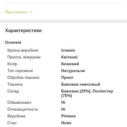
Приховати
Характеристики
Основні
Країна виробник
Іспанія
Принти, візерунки
Квіткові
Колір
Бежевий
Тип сировини
Натуральне
Обробка тканини
Принт
Тканина
Бавовна смесовый
Склад
Бавовна (25%), Поліестер
(75%)
Обважнювач
Ні
Огнезащитность
Ні
Виробник
Primera
Стан
Нове