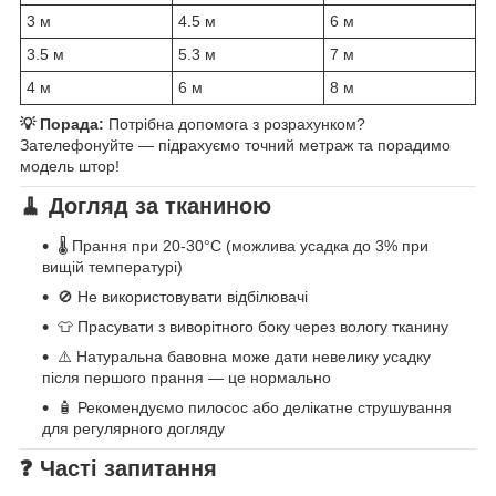
3 м
4.5 м
6 м
3.5 м
5.3 м
7 м
4 м
6 м
8 м
💡 Порада:
Потрібна допомога з розрахунком?
Зателефонуйте — підрахуємо точний метраж та порадимо
модель штор!
🧹 Догляд за тканиною
🌡️ Прання при 20-30°C (можлива усадка до 3% при
вищій температурі)
🚫 Не використовувати відбілювачі
👕 Прасувати з виворітного боку через вологу тканину
⚠️ Натуральна бавовна може дати невелику усадку
після першого прання — це нормально
🧴 Рекомендуємо пилосос або делікатне струшування
для регулярного догляду
❓ Часті запитання