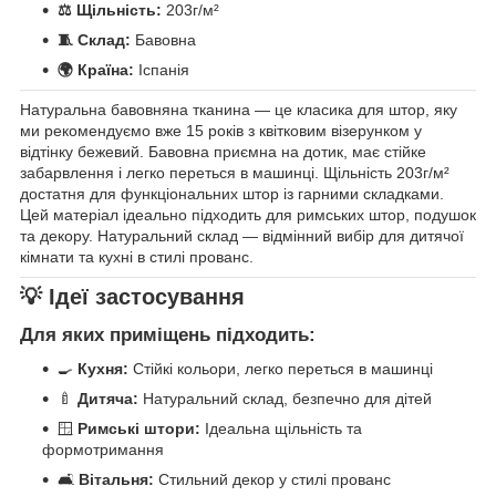
⚖️ Щільність:
203г/м²
🧵 Склад:
Бавовна
🌍 Країна:
Іспанія
Натуральна бавовняна тканина — це класика для штор, яку
ми рекомендуємо вже 15 років з квітковим візерунком у
відтінку бежевий. Бавовна приємна на дотик, має стійке
забарвлення і легко переться в машинці. Щільність 203г/м²
достатня для функціональних штор із гарними складками.
Цей матеріал ідеально підходить для римських штор, подушок
та декору. Натуральний склад — відмінний вибір для дитячої
кімнати та кухні в стилі прованс.
💡 Ідеї застосування
Для яких приміщень підходить:
🍳
Кухня:
Стійкі кольори, легко переться в машинці
🍼
Дитяча:
Натуральний склад, безпечно для дітей
🪟
Римські штори:
Ідеальна щільність та
формотримання
🛋️
Вітальня:
Стильний декор у стилі прованс