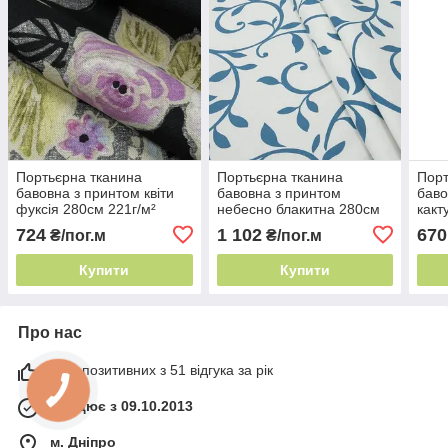
Портьєрна тканина
Портьєрна тканина
Порт
бавовна з принтом квіти
бавовна з принтом
баво
фуксія 280см 221г/м²
небесно блакитна 280см
какт
Іспанія ніжні квіти
243г/м² Іспанія ніжні квіти
280с
724
1 102
670
₴/пог.м
₴/пог.м
ніжні
Купити
Купити
Про нас
98% позитивних з 51 відгука за рік
Працює з 09.10.2013
м. Дніпро