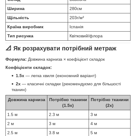
Ширина
280см
Щільність
203г/м²
Країна виробник
Іспанія
Тип рисунка
Квітковий/флора
📐 Як розрахувати потрібний метраж
Формула:
Довжина карниза × коефіцієнт складок
Коефіцієнти складок:
1.5x
— легка хвиля (економний варіант)
2x
— класичні складки (рекомендуємо для більшості
тканин)
Довжина карниза
Потрібно тканини
Потрібно тканини
(1.5x)
(2x)
1.5 м
2.3 м
3 м
2 м
3 м
4 м
2.5 м
3.8 м
5 м