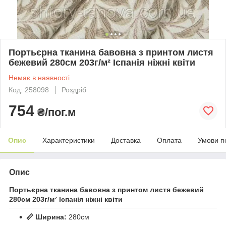
Портьєрна тканина бавовна з принтом листя
бежевий 280см 203г/м² Іспанія ніжні квіти
Немає в наявності
Код: 258098
Роздріб
754
₴/пог.м
Опис
Характеристики
Доставка
Оплата
Умови п
Опис
Портьєрна тканина бавовна з принтом листя бежевий
280см 203г/м² Іспанія ніжні квіти
📏 Ширина:
280см