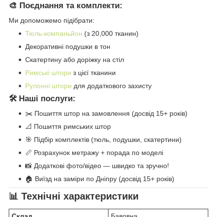
🎨 Поєднання та комплекти:
Ми допоможемо підібрати:
Тюль-компаньйон
(з 20,000 тканин)
Декоративні подушки в тон
Скатертину або доріжку на стіл
Римські штори
з цієї тканини
Рулонні штори
для додаткового захисту
🛠️ Наші послуги:
✂️ Пошиття штор на замовлення (досвід 15+ років)
📐 Пошиття римських штор
🎯 Підбір комплектів (тюль, подушки, скатертини)
📏 Розрахунок метражу + порада по моделі
📸 Додаткові фото/відео — швидко та зручно!
🏠 Виїзд на заміри по Дніпру (досвід 15+ років)
📊 Технічні характеристики
Склад
Бавовна