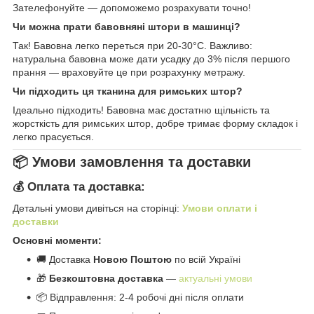
Зателефонуйте — допоможемо розрахувати точно!
Чи можна прати бавовняні штори в машинці?
Так! Бавовна легко переться при 20-30°C. Важливо:
натуральна бавовна може дати усадку до 3% після першого
прання — враховуйте це при розрахунку метражу.
Чи підходить ця тканина для римських штор?
Ідеально підходить! Бавовна має достатню щільність та
жорсткість для римських штор, добре тримає форму складок і
легко прасується.
📦 Умови замовлення та доставки
💰 Оплата та доставка:
Детальні умови дивіться на сторінці:
Умови оплати і
доставки
Основні моменти:
🚚 Доставка
Новою Поштою
по всій Україні
🎁
Безкоштовна доставка
—
актуальні умови
📦 Відправлення: 2-4 робочі дні після оплати