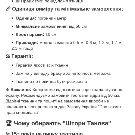
📅 Працюємо: понеділок-п'ятниця
📏 Одиниця виміру та мінімальне замовлення:
Одиниця:
погонний метр
Мінімальне замовлення:
від 50 см
Крок нарізки:
10 см
Приклади:
можна замовити 0.5 м, 0.6 м, 1.2 м, 1.7 м,
2.3 м тощо
⚖️ Гарантії:
Гарантія якості всіх тканин
Заміна у випадку браку або неточності метража
Тканина не повинна бути розкроєна
⚠️ Важливо:
Колір може відрізнятися через налаштування
екрану. Рекомендуємо замовити тестовий відріз від 50 см.
Відрізні тканини та пошиті на замовлення вироби не
підлягають поверненню згідно Закону України "Про захист
прав споживачів".
🏆 Чому обирають "Штори Танова"
✨ 15+ років на ринку текстилю