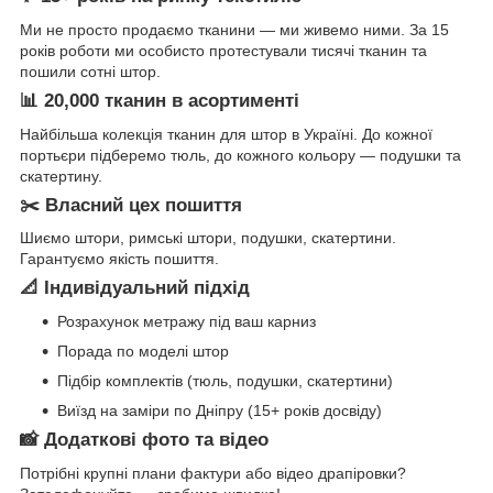
Ми не просто продаємо тканини — ми живемо ними. За 15
років роботи ми особисто протестували тисячі тканин та
пошили сотні штор.
📊 20,000 тканин в асортименті
Найбільша колекція тканин для штор в Україні. До кожної
портьєри підберемо тюль, до кожного кольору — подушки та
скатертину.
✂️ Власний цех пошиття
Шиємо штори, римські штори, подушки, скатертини.
Гарантуємо якість пошиття.
📐 Індивідуальний підхід
Розрахунок метражу під ваш карниз
Порада по моделі штор
Підбір комплектів (тюль, подушки, скатертини)
Виїзд на заміри по Дніпру (15+ років досвіду)
📸 Додаткові фото та відео
Потрібні крупні плани фактури або відео драпіровки?